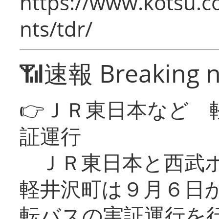
https://www.kotsu.co
nts/tdr/
📶速報 Breaking 
👉ＪＲ東日本など 
証運行
ＪＲ東日本と西武ホ
軽井沢町は９月６日か
転バスの実証運行を