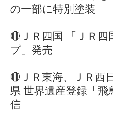
の一部に特別塗装
🔴ＪＲ四国 「ＪＲ
プ」発売
🔴ＪＲ東海、ＪＲ西
県 世界遺産登録「飛
信