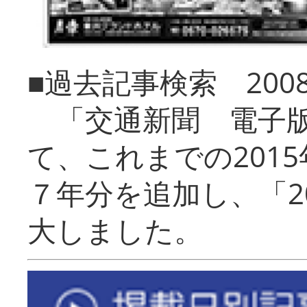
■過去記事検索 20
「交通新聞 電子版
て、これまでの201
７年分を追加し、「2
大しました