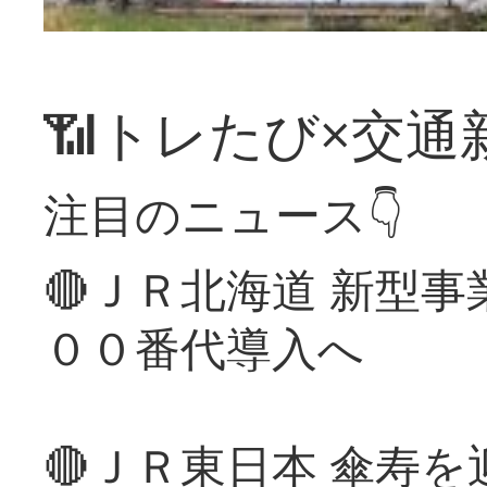
📶トレたび×交通
注目のニュース👇
🔴ＪＲ北海道 新型
００番代導入へ
🔴ＪＲ東日本 傘寿