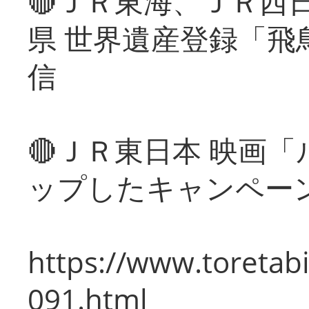
🔴ＪＲ東海、ＪＲ西
県 世界遺産登録「飛
信
🔴ＪＲ東日本 映画
ップしたキャンペー
https://www.toretabi
091.html