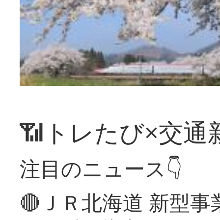
📶トレたび×交通
注目のニュース👇
🔴ＪＲ北海道 新型