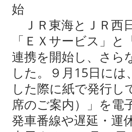
始
ＪＲ東海とＪＲ西日
「ＥＸサービス」と「
連携を開始し、さら
した。９月15日には
した際に紙で発行し
席のご案内）」を電
発車番線や遅延・運