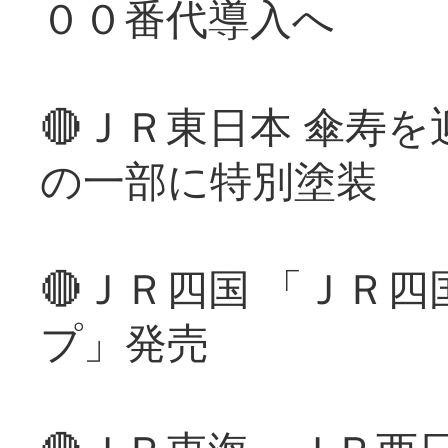
００番代導入へ
🔴ＪＲ東日本 傘寿
の一部に特別塗装
🔴ＪＲ四国 「ＪＲ
プ」発売