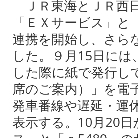
ＪＲ東海とＪＲ西日
「ＥＸサービス」と「
連携を開始し、さら
した。９月15日には
した際に紙で発行し
席のご案内）」を電
発車番線や遅延・運
表示する。10月20