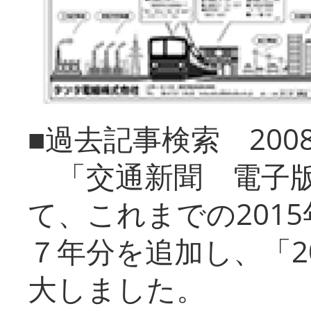
■過去記事検索 20
「交通新聞 電子版
て、これまでの201
７年分を追加し、「2
大しました