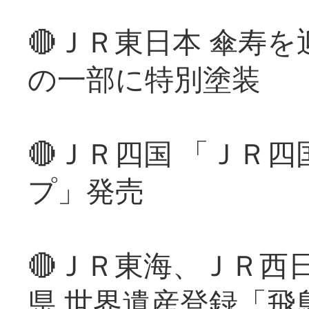
🔴ＪＲ東日本 傘寿
の一部に特別塗装
🔴ＪＲ四国 「ＪＲ
プ」発売
🔴ＪＲ東海、ＪＲ西
県 世界遺産登録「飛