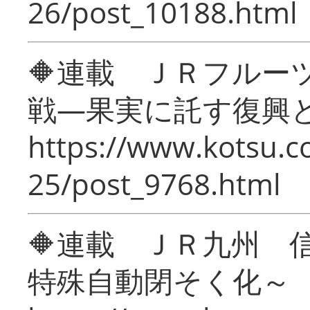
26/post_10188.html
🔶連載 ＪＲフルー
戦―果実に託す復興
https://www.kotsu.c
25/post_9768.html
🔶連載 ＪＲ九州 
特殊自動閉そく化～