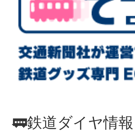
🚃鉄道ダイヤ情