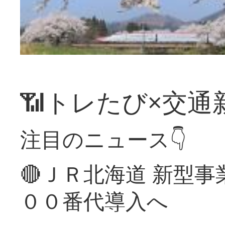
📶トレたび×交通
注目のニュース👇
🔴ＪＲ北海道 新型
００番代導入へ