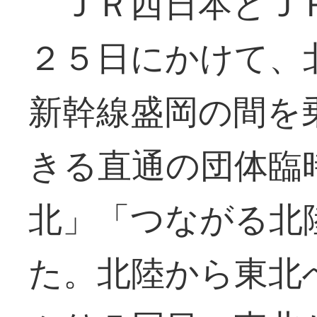
ＪＲ西日本とＪ
２５日にかけて、
新幹線盛岡の間を
きる直通の団体臨
北」「つながる北
た。北陸から東北