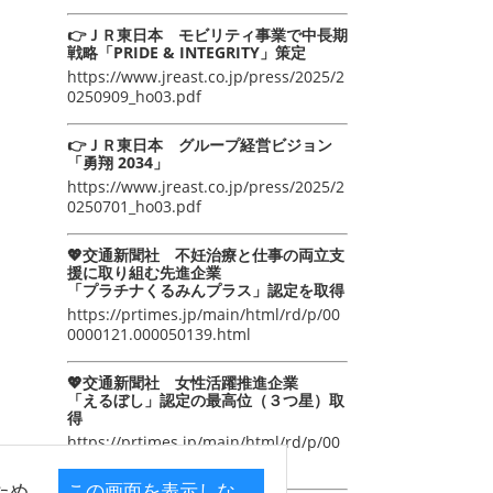
👉ＪＲ東日本 モビリティ事業で中長期
戦略「PRIDE & INTEGRITY」策定
https://www.jreast.co.jp/press/2025/2
0250909_ho03.pdf
👉ＪＲ東日本 グループ経営ビジョン
「勇翔 2034」
https://www.jreast.co.jp/press/2025/2
0250701_ho03.pdf
💖交通新聞社 不妊治療と仕事の両立支
援に取り組む先進企業
「プラチナくるみんプラス」認定を取得
https://prtimes.jp/main/html/rd/p/00
0000121.000050139.html
💖交通新聞社 女性活躍推進企業
「えるぼし」認定の最高位（３つ星）取
得
https://prtimes.jp/main/html/rd/p/00
0000105.000050139.html
ため
この画面を表示しな