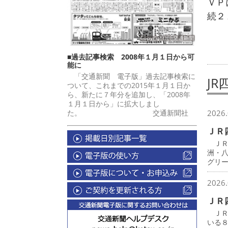
ＶＰ
続２
■過去記事検索 2008年１月１日から可
能に
「交通新聞 電子版」過去記事検索に
JR
ついて、これまでの2015年１月１日か
ら、新たに７年分を追加し、「2008年
１月１日から」に拡大しまし
た。 交通新聞社
2026.
ＪＲ
ＪＲ
洲・
グリ
2026.
ＪＲ
ＪＲ
いる