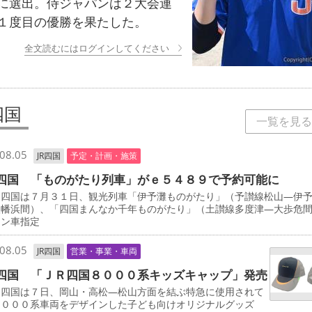
に選出。侍ジャパンは２大会連
１度目の優勝を果たした。
全文読むにはログインしてください
四国
一覧を見る
08.05
JR四国
予定・計画・施策
四国 「ものがたり列車」がｅ５４８９で予約可能に
四国は７月３１日、観光列車「伊予灘ものがたり」（予讃線松山―伊
八幡浜間）、「四国まんなか千年ものがたり」（土讃線多度津―大歩危
ーン車指定
08.05
JR四国
営業・事業・車両
四国 「ＪＲ四国８０００系キッズキャップ」発売
四国は７日、岡山・高松―松山方面を結ぶ特急に使用されて
８０００系車両をデザインした子ども向けオリジナルグッズ