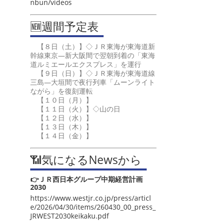
nbun/videos
🆕週間予定表
【８日（土）】◇ＪＲ東海が東海道新
幹線東京―新大阪間で翌朝到着の「東海
道ルミエールエクスプレス」を運行
【９日（日）】◇ＪＲ東海が東海道線
三島―大垣間で夜行列車「ムーンライト
ながら」を復刻運転
【１０日（月）】
【１１日（火）】◇山の日
【１２日（水）】
【１３日（木）】
【１４日（金）】
📶気になるNewsから
👉ＪＲ西日本グループ中期経営計画
2030
https://www.westjr.co.jp/press/articl
e/2026/04/30/items/260430_00_press_
JRWEST2030keikaku.pdf