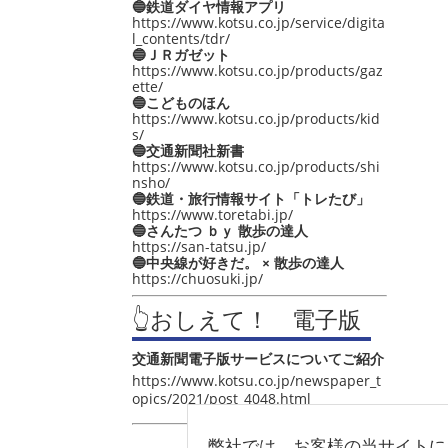
🔵鉄道ダイヤ情報アプリ
https://www.kotsu.co.jp/service/digita
l_contents/tdr/
🔵ＪＲガゼット
https://www.kotsu.co.jp/products/gaz
ette/
🔵こどものほん
https://www.kotsu.co.jp/products/kid
s/
🔵交通新聞社新書
https://www.kotsu.co.jp/products/shi
nsho/
🔵鉄道・旅行情報サイト「トレたび」
https://www.toretabi.jp/
🔵さんたつ ｂｙ 散歩の達人
https://san-tatsu.jp/
🔵中央線が好きだ。 × 散歩の達人
https://chuosuki.jp/
👆おしえて！ 電子版
交通新聞電子版サービスについてご紹介
https://www.kotsu.co.jp/newspaper_t
opics/2021/post_4048.html
弊社では、お客様の当サイトに