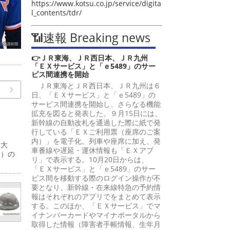
https://www.kotsu.co.jp/service/digita
l_contents/tdr/
📶速報 Breaking news
👉ＪＲ東海、ＪＲ西日本、ＪＲ九州
「ＥＸサービス」と「ｅ5489」のサー
ビス間連携を開始
ＪＲ東海とＪＲ西日本、ＪＲ九州は６
日、「ＥＸサービス」と「ｅ5489」の
サービス間連携を開始し、さらなる機能
拡充を図ると発表した。９月15日には、
新幹線の自動改札を通過した際に紙で発
行している「ＥＸご利用票（座席のご案
内）」を電子化。列車や座席に加え、発
予大
車番線や遅延・運休情報も「ＥＸアプ
間）の
リ」で表示する。10月20日からは、
「ＥＸサービス」と「ｅ5489」のサー
ビス間を移動する際のログイン操作が不
要となり、新幹線・在来線特急の予約情
報はそれぞれのアプリでをまとめて表示
する。このほか、「ＥＸサービス」でマ
イナンバーカードやマイナポータルから
取得した情報（障害者手帳情報、生年月