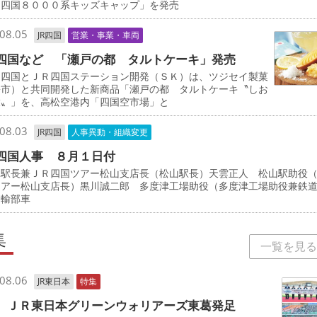
Ｒ四国８０００系キッズキャップ」を発売
08.05
JR四国
営業・事業・車両
四国など 「瀬戸の都 タルトケーキ」発売
四国とＪＲ四国ステーション開発（ＳＫ）は、ツジセイ製菓
松市）と共同開発した新商品「瀬戸の都 タルトケーキ〝しお
檬〟」を、高松空港内「四国空市場」と
08.03
JR四国
人事異動・組織変更
四国人事 ８月１日付
駅長兼ＪＲ四国ツアー松山支店長（松山駅長）天雲正人 松山駅助役
ツアー松山支店長）黒川誠二郎 多度津工場助役（多度津工場助役兼鉄
運輸部車
集
一覧を見る
08.06
JR東日本
特集
 ＪＲ東日本グリーンウォリアーズ東葛発足