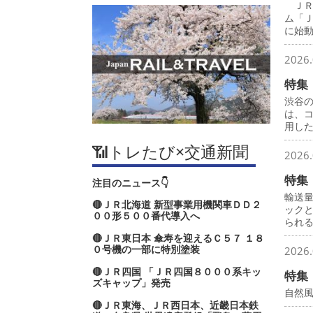
ＪＲ
ム「
に始
2026.
特集
渋谷
は、
用し
📶トレたび×交通新聞
2026.
特集
注目のニュース👇
輸送
🔴ＪＲ北海道 新型事業用機関車ＤＤ２
ック
００形５００番代導入へ
られ
🔴ＪＲ東日本 傘寿を迎えるＣ５７ １８
０号機の一部に特別塗装
2026.
🔴ＪＲ四国 「ＪＲ四国８０００系キッ
特集
ズキャップ」発売
自然
🔴ＪＲ東海、ＪＲ西日本、近畿日本鉄