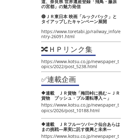
道、奈良県 世界遺産登録「飛鳥・藤原
の宮都」の魅力発信
🔴ＪＲ東日本 映画「ルックバック」と
タイアップしたキャンペーン展開
https://www.toretabi.jp/railway_info/e
ntry-26091.html
🔀ＨＰリンク集
https://www.kotsu.co.jp/newspaper_t
opics/2022/post_5238.html
✅連載企画
🔶連載 ＪＲ貨物「梅田峠に挑む～ＪＲ
貨物 プッシュ・プル運転導入～」
https://www.kotsu.co.jp/newspaper_t
opics/2026/post_10188.html
🔶連載 ＪＲフルーツパーク仙台あらは
まの挑戦―果実に託す復興と未来―
https://www.kotsu.co.jp/newspaper_t