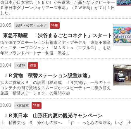
東日本が日本電気（ＮＥＣ）から継承した新たなラグビーチー
ＪＲ東日本グリーンウォリアーズ東葛」（ＧＷ東葛）が７月１日
動した。
08.05
民鉄・公営・三セク
特集
 東急不動産 「渋谷まるごとコネクト」スタート
の街全体でプロモーション新都市メディアモデル 東急不動産
コミュニティープロジェクト「ＭＡＢＬｓ（マブルス）」を活
た年間ブランドパートナー制度「渋谷ま
08.04
JR貨物
特集
 ＪＲ貨物「積替ステーション設置加速」
量拡大に貢献ＫＰＩの設置目標達成 ＪＲ貨物は、一般のトラ
とコンテナの間で貨物をスムーズかつスピーディーに積み替え
る施設「積替ステーション」の展開を加
08.03
JR東日本
特集
 ＪＲ東日本 山形庄内夏の観光キャンペーン
風土 精神文化 食 癒やしの旅へ 「す――っと心の深呼吸。いざ、