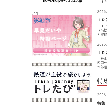
「Ｊ
2026.
[PR]
ＪＲ
ＪＲ
（高
と檸
2026.
ＪＲ
松山
四国
本部
特
2026.
特集