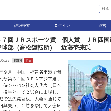
詳細検索
ログイン
運営
３７回ＪＲスポーツ賞 個人賞 ＪＲ四国
野球部（高松運転所） 近藤壱来氏
05.28
JR四国
特集
９月、中国・福建省平潭で開
れた第３１回ＢＦＡアジア選手
、侍ジャパン社会人代表（日本
）投手として２試合に出場し、
戦では先発登板。大会を通じて
回無失点、２勝を挙げて大会Ｍ