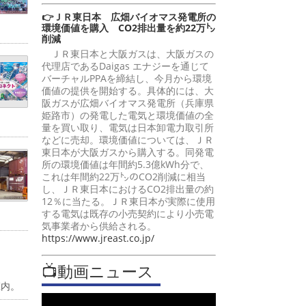
👉ＪＲ東日本 広畑バイオマス発電所の
環境価値を購入 CO2排出量を約22万㌧
削減
ＪＲ東日本と大阪ガスは、大阪ガスの
代理店であるDaigas エナジーを通じて
バーチャルPPAを締結し、今月から環境
価値の提供を開始する。具体的には、大
阪ガスが広畑バイオマス発電所（兵庫県
姫路市）の発電した電気と環境価値の全
量を買い取り、電気は日本卸電力取引所
などに売却。環境価値については、ＪＲ
東日本が大阪ガスから購入する。同発電
所の環境価値は年間約5.3億kWh分で、
これは年間約22万㌧のCO2削減に相当
し、ＪＲ東日本におけるCO2排出量の約
12％に当たる。ＪＲ東日本が実際に使用
する電気は既存の小売契約により小売電
気事業者から供給される。
https://www.jreast.co.jp/
📺動画ニュース
庄内。