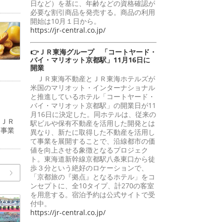
日など）を基に、年齢などの資格確認が
必要な割引商品を発売する。商品の利用
開始は10月１日から。
https://jr-central.co.jp/
👉ＪＲ東海グループ 「コートヤード・
バイ・マリオット京都駅」11月16日に
開業
ＪＲ東海不動産とＪＲ東海ホテルズが
米国のマリオット・インターナショナル
と推進しているホテル「コートヤード・
バイ・マリオット京都駅」の開業日が11
月16日に決定した。同ホテルは、従来の
（ＪＲ
駅ビルや保有不動産を活用した開発とは
道事業
異なり、新たに取得した不動産を活用し
て事業を展開することで、沿線都市の価
値を向上させる象徴となるプロジェク
ト。東海道新幹線京都駅八条東口から徒
歩３分という絶好のロケーションで、
「京都旅の『拠点』となるホテル」をコ
ンセプトに、全10タイプ、計270の客室
を用意する。宿泊予約は公式サイトで受
付中。
https://jr-central.co.jp/