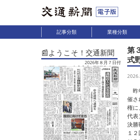
記事分類
業種分類
第
📰ようこそ！交通新聞
式
2026年８月７日付
2026.
昨年
催さ
権に
代表
決勝
１２