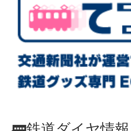
🚃鉄道ダイヤ情