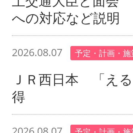
土交通大臣と面会 
への対応など説明
2026.08.07
予定・計画・施
ＪＲ西日本 「える
得
2026.08.07
予定・計画・施