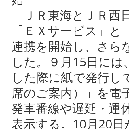
ＪＲ東海とＪＲ西日
「ＥＸサービス」と「
連携を開始し、さら
した。９月15日には
した際に紙で発行し
席のご案内）」を電
発車番線や遅延・運
表示する。10月20