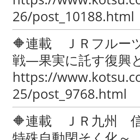
26/post_10188.html
🔶連載 ＪＲフルー
戦―果実に託す復興
https://www.kotsu.c
25/post_9768.html
🔶連載 ＪＲ九州 
特殊自動閉そく化～