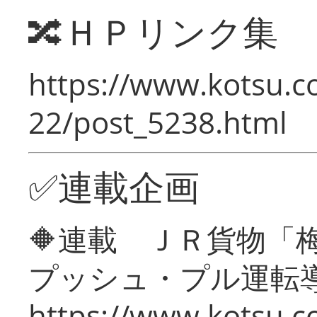
🔀ＨＰリンク集
https://www.kotsu.c
22/post_5238.html
✅連載企画
🔶連載 ＪＲ貨物
プッシュ・プル運転
https://www.kotsu.c