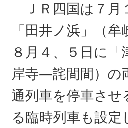
ＪＲ四国は７月
「田井ノ浜」（牟
８月４、５日に「
岸寺―詫間間）の
通列車を停車させ
る臨時列車も設定