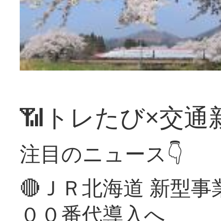
📶トレたび×交通
注目のニュース👇
🔴ＪＲ北海道 新型
００番代導入へ