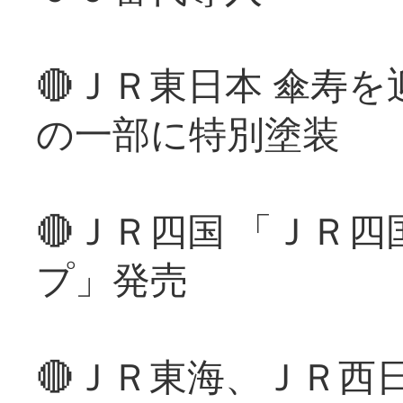
🔴ＪＲ東日本 傘寿
の一部に特別塗装
🔴ＪＲ四国 「ＪＲ
プ」発売
🔴ＪＲ東海、ＪＲ西