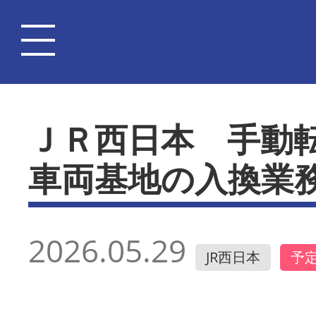
ＪＲ西日本 手動
車両基地の入換業
2026.05.29
JR西日本
予