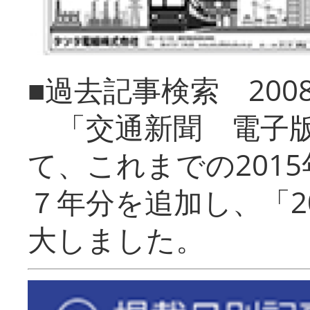
■過去記事検索 20
「交通新聞 電子版
て、これまでの201
７年分を追加し、「2
大しました