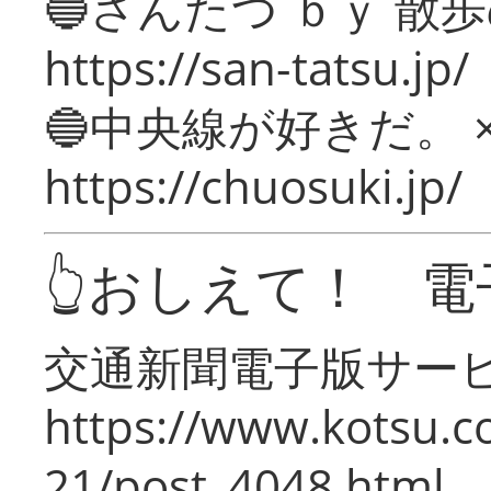
🔵さんたつ ｂｙ 散
https://san-tatsu.jp/
🔵中央線が好きだ。 
https://chuosuki.jp/
👆おしえて！ 電
交通新聞電子版サー
https://www.kotsu.c
21/post_4048.html