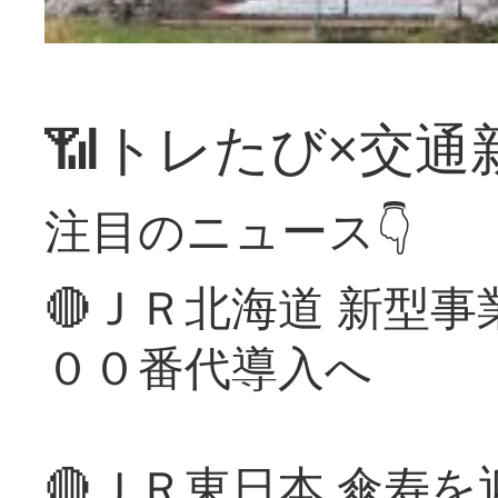
📶トレたび×交通
注目のニュース👇
🔴ＪＲ北海道 新型
００番代導入へ
🔴ＪＲ東日本 傘寿