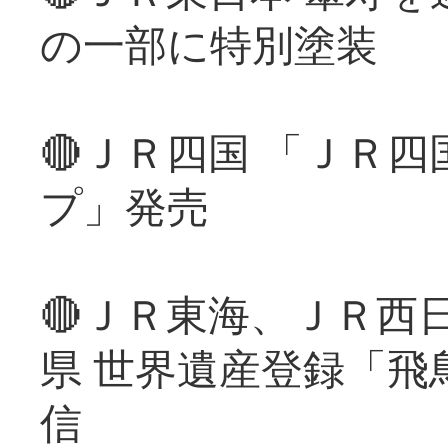
の一部に特別塗装
🔴ＪＲ四国 「ＪＲ
プ」発売
🔴ＪＲ東海、ＪＲ西
県 世界遺産登録「飛
信