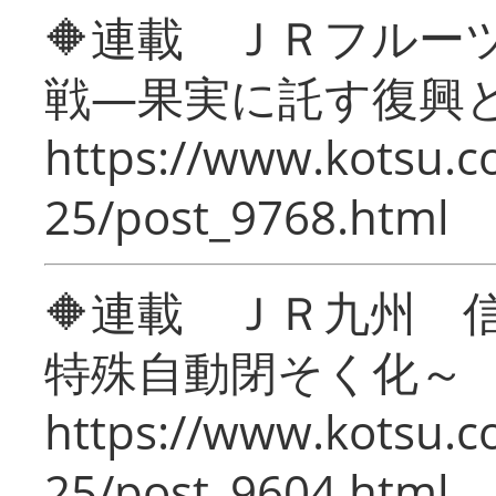
🔶連載 ＪＲフルー
戦―果実に託す復興
https://www.kotsu.c
25/post_9768.html
🔶連載 ＪＲ九州 
特殊自動閉そく化～
https://www.kotsu.c
25/post_9604.html