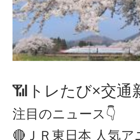
📶トレたび×交通
注目のニュース👇
🔴ＪＲ東日本 人気