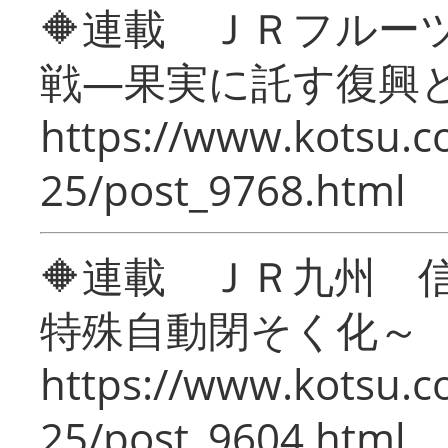
🔶連載 ＪＲフルー
戦―果実に託す復興
https://www.kotsu.c
25/post_9768.html
🔶連載 ＪＲ九州 
特殊自動閉そく化～
https://www.kotsu.c
25/post_9604.html