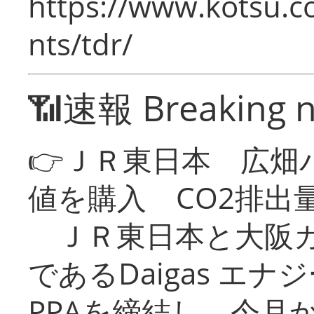
https://www.kotsu.co
nts/tdr/
📶速報 Breaking 
👉ＪＲ東日本 広畑
値を購入 CO2排出
ＪＲ東日本と大阪ガ
であるDaigas エ
PPAを締結し、今月