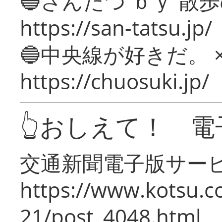
🔵さんたつ ｂｙ 散
https://san-tatsu.jp/
🔵中央線が好きだ。 
https://chuosuki.jp/
👆おしえて！ 電
交通新聞電子版サー
https://www.kotsu.c
21/post_4048.html