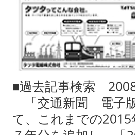
■過去記事検索 20
「交通新聞 電子版
て、これまでの201
７年分を追加し、「2