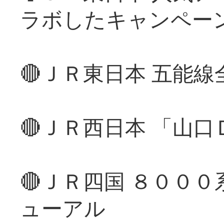
ラボしたキャンペー
🔴ＪＲ東日本 五能
🔴ＪＲ西日本 「山
🔴ＪＲ四国 ８００
ューアル