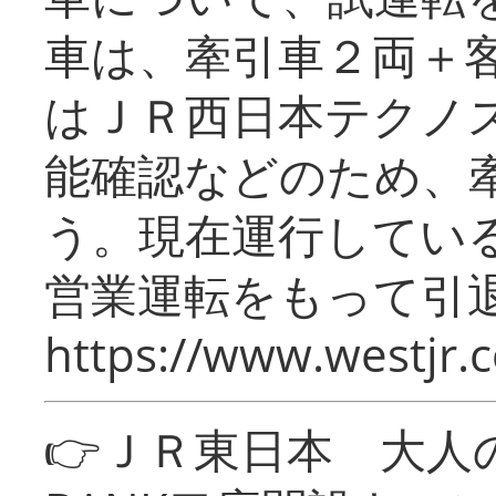
車は、牽引車２両＋
はＪＲ西日本テクノ
能確認などのため、
う。現在運行してい
営業運転をもって引
https://www.westjr.c
👉ＪＲ東日本 大人の