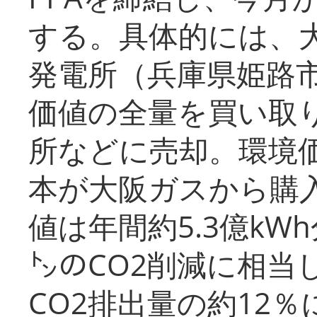
する。具体的には、
発電所（兵庫県姫路
価値の全量を買い取
所などに売却。環境
本が大阪ガスから購
値は年間約5.3億kW
㌧のCO2削減に相当
CO2排出量の約12