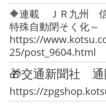
🔶連載 ＪＲ九州 
特殊自動閉そく化～
https://www.kotsu.c
25/post_9604.html
🎁交通新聞社 通
https://zpgshop.kots