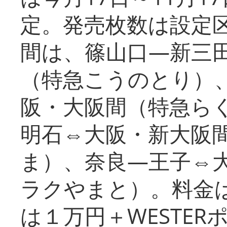
定。発売枚数は設定
間は、篠山口―新三
（特急こうのとり）
阪・大阪間（特急ら
明石⇔大阪・新大阪
ま）、奈良―王子⇔
ラクやまと）。料金
は１万円＋WESTER