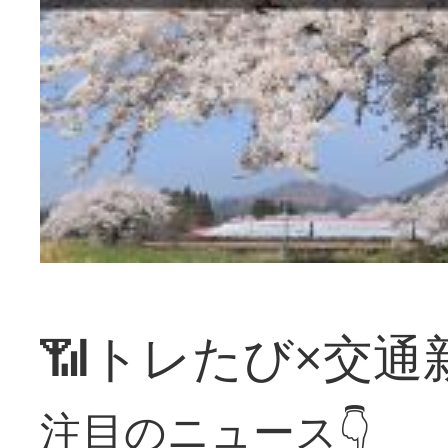
📶トレたび×交通
注目のニュース👇