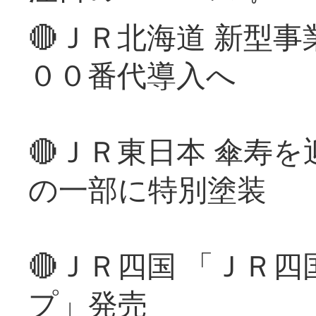
🔴ＪＲ北海道 新型
００番代導入へ
🔴ＪＲ東日本 傘寿
の一部に特別塗装
🔴ＪＲ四国 「ＪＲ
プ」発売