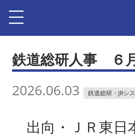
鉄道総研人事 ６
2026.06.03
鉄道総研・JRシ
出向・ＪＲ東日本