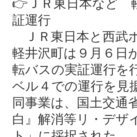
👉ＪＲ東日本など 
証運行
ＪＲ東日本と西武ホ
軽井沢町は９月６日か
転バスの実証運行を
ベル４での運行を見
同事業は、国土交通
白』解消等リ・デザ
ト」に採択された。