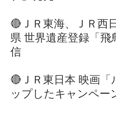
🔴ＪＲ東海、ＪＲ西
県 世界遺産登録「飛
信
🔴ＪＲ東日本 映画
ップしたキャンペー