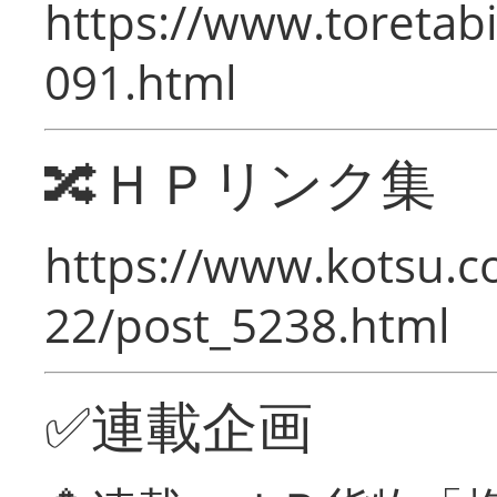
https://www.toretabi
091.html
🔀ＨＰリンク集
https://www.kotsu.c
22/post_5238.html
✅連載企画