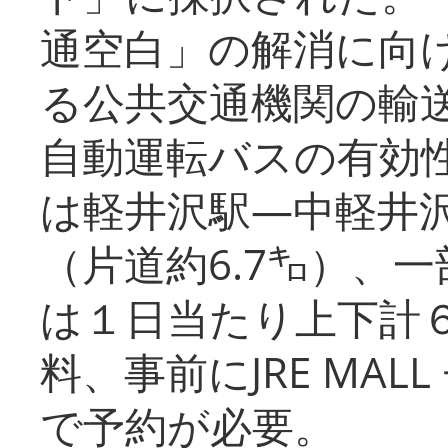
通空白」の解消に向
る公共交通機関の輸
自動運転バスの有効
は軽井沢駅―中軽井
（片道約6.7㌔）、
は１日当たり上下計
料、事前にJRE MA
で予約が必要。