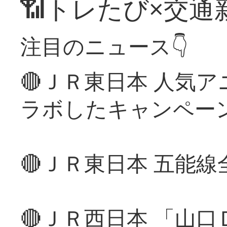
📶トレたび×交通
注目のニュース👇
🔴ＪＲ東日本 人気
ラボしたキャンペー
🔴ＪＲ東日本 五能
🔴ＪＲ西日本 「山