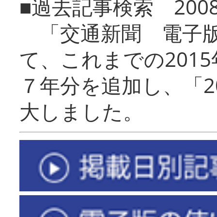
■過去記事検索 20
「交通新聞 電子版
て、これまでの201
７年分を追加し、「2
大しました