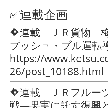
✅連載企画
🔶連載 ＪＲ貨物
プッシュ・プル運転
https://www.kotsu.c
26/post_10188.html
🔶連載 ＪＲフルー
戦―果実に託す復興