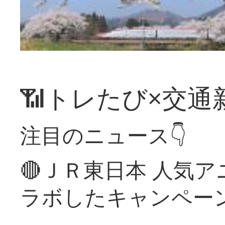
📶トレたび×交通
注目のニュース👇
🔴ＪＲ東日本 人気
ラボしたキャンペー