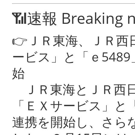
📶速報 Breaking 
👉ＪＲ東海、ＪＲ西
ービス」と「ｅ548
始
ＪＲ東海とＪＲ西日
「ＥＸサービス」と「
連携を開始し、さら