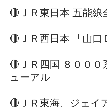
🔴ＪＲ東日本 五能
🔴ＪＲ西日本 「山
🔴ＪＲ四国 ８００
ューアル
🔴ＪＲ東海、ジェイ