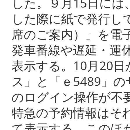
した。９月15日には
した際に紙で発行し
席のご案内）」を電
発車番線や遅延・運
表示する。10月20
ス」と「ｅ5489」
のログイン操作が不
特急の予約情報はそ
て表示する。このほ