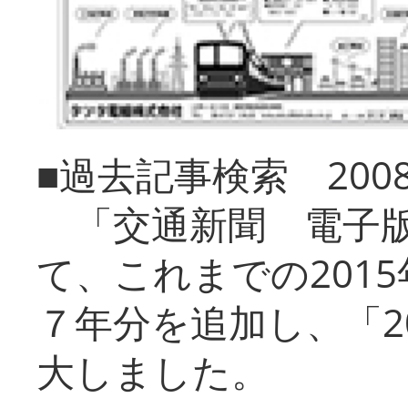
■過去記事検索 20
「交通新聞 電子版
て、これまでの201
７年分を追加し、「2
大しました