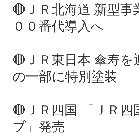
🔴ＪＲ北海道 新型
００番代導入へ
🔴ＪＲ東日本 傘寿
の一部に特別塗装
🔴ＪＲ四国 「ＪＲ
プ」発売