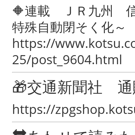
🔶連載 ＪＲ九州 
特殊自動閉そく化～
https://www.kotsu.c
25/post_9604.html
🎁交通新聞社 通
https://zpgshop.kots