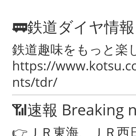
🚃鉄道ダイヤ情
鉄道趣味をもっと楽
https://www.kotsu.co
nts/tdr/
📶速報 Breaking 
👉ＪＲ東海、ＪＲ西