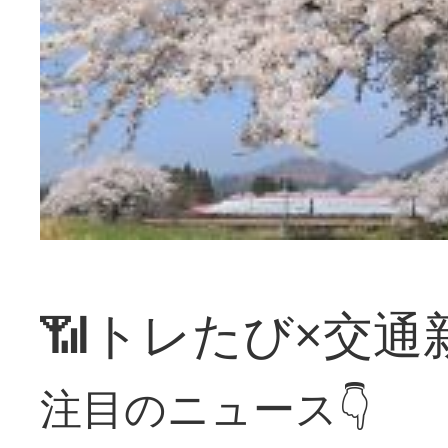
📶トレたび×交通
注目のニュース👇