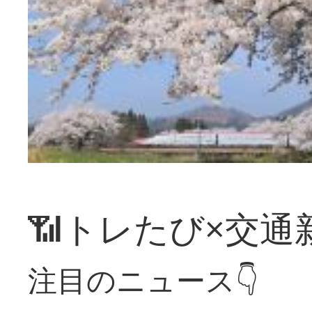
📶トレたび×交通
注目のニュース👇