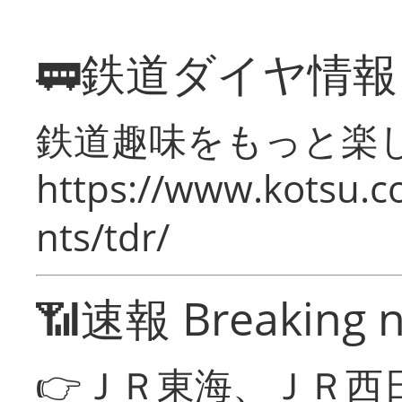
🚃鉄道ダイヤ情
鉄道趣味をもっと楽
https://www.kotsu.co
nts/tdr/
📶速報 Breaking 
👉ＪＲ東海、ＪＲ西