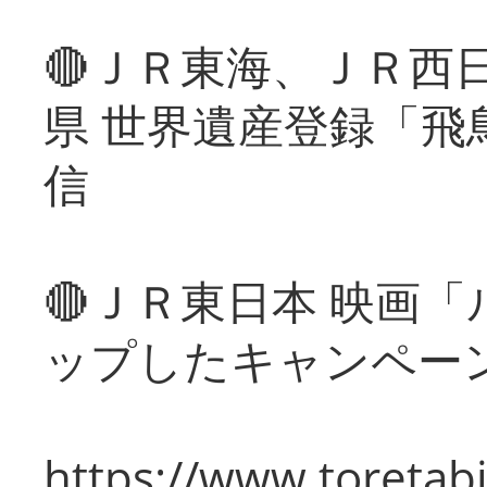
🔴ＪＲ東海、ＪＲ西
県 世界遺産登録「飛
信
🔴ＪＲ東日本 映画
ップしたキャンペー
https://www.toretabi