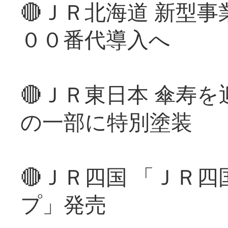
🔴ＪＲ北海道 新型
００番代導入へ
🔴ＪＲ東日本 傘寿
の一部に特別塗装
🔴ＪＲ四国 「ＪＲ
プ」発売