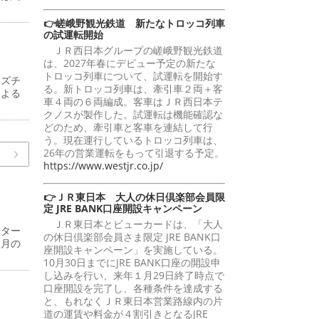
👉嵯峨野観光鉄道 新たなトロッコ列車
の試運転開始
ＪＲ西日本グループの嵯峨野観光鉄道
は、2027年春にデビュー予定の新たな
トロッコ列車について、試運転を開始す
イズチ
る。新トロッコ列車は、牽引車２両＋客
による
車４両の６両編成。客車はＪＲ西日本テ
クノスが製作した。試運転は機能確認な
どのため、牽引車と客車を連結して行
う。現在運行しているトロッコ列車は、
26年の営業運転をもって引退する予定。
https://www.westjr.co.jp/
👉ＪＲ東日本 大人の休日倶楽部会員限
定 JRE BANK口座開設キャンペーン
ＪＲ東日本とビューカードは、「大人
ンター
の休日倶楽部会員さま限定 JRE BANK口
同月の
座開設キャンペーン」を実施している。
10月30日までにJRE BANK口座の開設申
し込みを行い、来年１月29日終了時点で
口座開設を完了し、各種条件を達成する
と、もれなくＪＲ東日本営業路線内の片
道の運賃や料金が４割引きとなるJRE