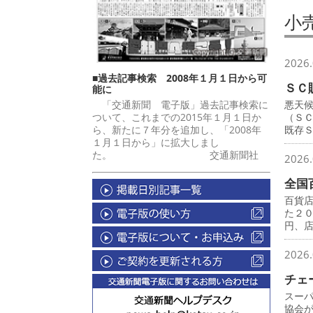
小
2026.
■過去記事検索 2008年１月１日から可
ＳＣ
能に
「交通新聞 電子版」過去記事検索に
悪天
ついて、これまでの2015年１月１日か
（Ｓ
ら、新たに７年分を追加し、「2008年
既存
１月１日から」に拡大しまし
た。 交通新聞社
2026.
全国
百貨
た２
円、
2026.
チェ
スー
協会