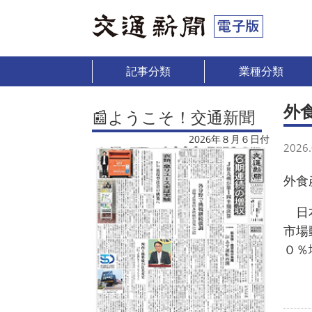
記事分類
業種分類
外
📰ようこそ！交通新聞
2026年８月６日付
2026.
外食
日本
市場
０％