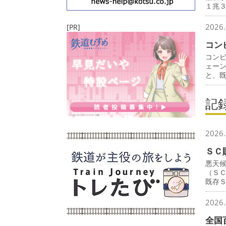
１兆
2026.
[PR]
コン
コン
ェー
と、
記
2026.
ＳＣ
悪天
（Ｓ
既存
2026.
全国