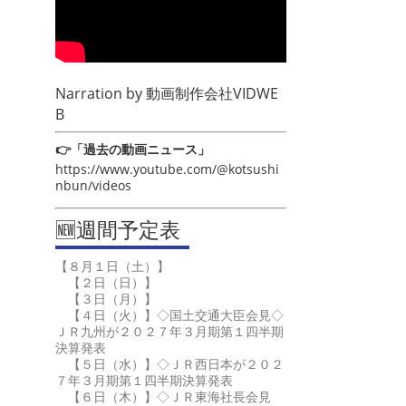
Narration by
動画制作会社VIDWE
B
👉「過去の動画ニュース」
https://www.youtube.com/@kotsushi
nbun/videos
🆕週間予定表
【８月１日（土）】
【２日（日）】
【３日（月）】
【４日（火）】◇国土交通大臣会見◇
ＪＲ九州が２０２７年３月期第１四半期
決算発表
【５日（水）】◇ＪＲ西日本が２０２
７年３月期第１四半期決算発表
【６日（木）】◇ＪＲ東海社長会見