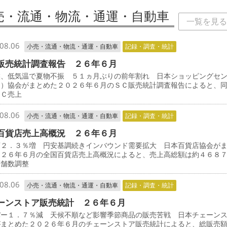
売・流通・物流・通運・自動車
一覧を見る
08.06
小売・流通・物流・通運・自動車
記録・調査・統計
販売統計調査報告 ２６年６月
候、低気温で夏物不振 ５１ヵ月ぶりの前年割れ 日本ショッピングセ
Ｃ）協会がまとめた２０２６年６月のＳＣ販売統計調査報告によると、
ＳＣ売上
08.06
小売・流通・物流・通運・自動車
記録・調査・統計
百貨店売上高概況 ２６年６月
店２．３％増 円安基調続きインバウンド需要拡大 日本百貨店協会が
０２６年６月の全国百貨店売上高概況によると、売上高総額は約４６８
店舗数調整
08.06
小売・流通・物流・通運・自動車
記録・調査・統計
ーンストア販売統計 ２６年６月
パー１．７％減 天候不順など影響季節商品の販売苦戦 日本チェーン
がまとめた２０２６年６月のチェーンストア販売統計によると、総販売