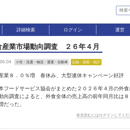
詳細検索
ログイン
運営
食産業市場動向調査 ２６年４月
06.04
小売・流通・物流・通運・自動車
記録・調査・統計
産業８．０％増 春休み、大型連休キャンペーン好評
フードサービス協会がまとめた２０２６年４月の外食
動向調査によると、外食全体の売上高の前年同月比は８
増だった。
全文読むにはログインしてくだ