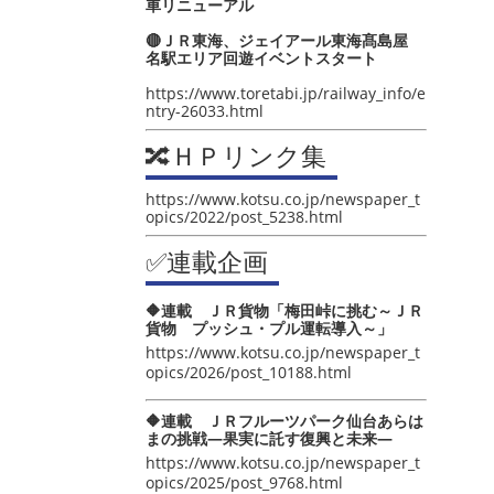
車リニューアル
🔴ＪＲ東海、ジェイアール東海髙島屋
名駅エリア回遊イベントスタート
https://www.toretabi.jp/railway_info/e
ntry-26033.html
🔀ＨＰリンク集
https://www.kotsu.co.jp/newspaper_t
opics/2022/post_5238.html
✅連載企画
🔶連載 ＪＲ貨物「梅田峠に挑む～ＪＲ
貨物 プッシュ・プル運転導入～」
https://www.kotsu.co.jp/newspaper_t
opics/2026/post_10188.html
🔶連載 ＪＲフルーツパーク仙台あらは
まの挑戦―果実に託す復興と未来―
https://www.kotsu.co.jp/newspaper_t
opics/2025/post_9768.html