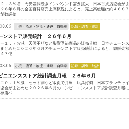
店２．３％増 円安基調続きインバウンド需要拡大 日本百貨店協会が
０２６年６月の全国百貨店売上高概況によると、売上高総額は約４６８
店舗数調整
08.06
小売・流通・物流・通運・自動車
記録・調査・統計
ーンストア販売統計 ２６年６月
パー１．７％減 天候不順など影響季節商品の販売苦戦 日本チェーン
がまとめた２０２６年６月のチェーンストア販売統計によると、総販売
３４７億
08.06
小売・流通・物流・通運・自動車
記録・調査・統計
ビニエンスストア統計調査月報 ２６年６月
ビニ０．１％減 セット割など販促で弁当、玩具好調 日本フランチャ
ン協会がまとめた２０２６年６月のコンビニエンスストア統計調査月報
既存店ベ