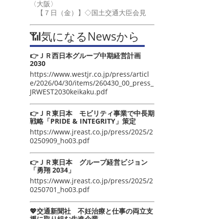
〈大阪〉
【７日（金）】◇国土交通大臣会見
📶気になるNewsから
👉ＪＲ西日本グループ中期経営計画
2030
https://www.westjr.co.jp/press/articl
e/2026/04/30/items/260430_00_press_
JRWEST2030keikaku.pdf
👉ＪＲ東日本 モビリティ事業で中長期
戦略「PRIDE & INTEGRITY」策定
https://www.jreast.co.jp/press/2025/2
0250909_ho03.pdf
👉ＪＲ東日本 グループ経営ビジョン
「勇翔 2034」
https://www.jreast.co.jp/press/2025/2
0250701_ho03.pdf
💖交通新聞社 不妊治療と仕事の両立支
援に取り組む先進企業