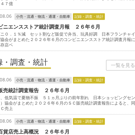
３４７億
08.06
小売・流通・物流・通運・自動車
記録・調査・統計
ビニエンスストア統計調査月報 ２６年６月
ビニ０．１％減 セット割など販促で弁当、玩具好調 日本フランチャ
ン協会がまとめた２０２６年６月のコンビニエンスストア統計調査月報
既存店ベ
録・調査・統計
一覧を見る
08.06
小売・流通・物流・通運・自動車
記録・調査・統計
販売統計調査報告 ２６年６月
候、低気温で夏物不振 ５１ヵ月ぶりの前年割れ 日本ショッピングセ
Ｃ）協会がまとめた２０２６年６月のＳＣ販売統計調査報告によると、
ＳＣ売上
08.06
小売・流通・物流・通運・自動車
記録・調査・統計
百貨店売上高概況 ２６年６月