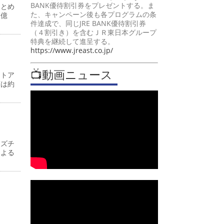
BANK優待割引券をプレゼントする。ま
まとめ
た、キャンペーン後も各プログラムの条
７億
件達成で、同じJRE BANK優待割引券
（４割引き）を含むＪＲ東日本グループ
特典を継続して進呈する。
https://www.jreast.co.jp/
📺動画ニュース
ストア
額は約
イズチ
による