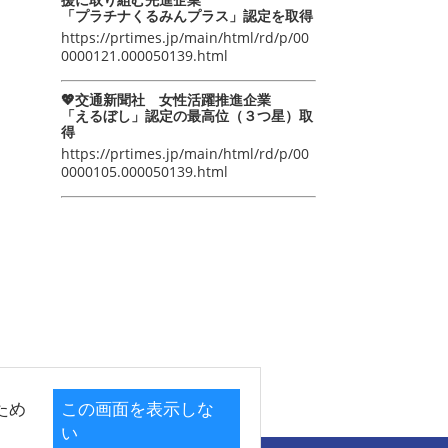
「プラチナくるみんプラス」認定を取得
https://prtimes.jp/main/html/rd/p/00
0000121.000050139.html
💖交通新聞社 女性活躍推進企業
「えるぼし」認定の最高位（３つ星）取
得
https://prtimes.jp/main/html/rd/p/00
0000105.000050139.html
ため
この画面を表示しな
い