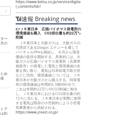
https://www.kotsu.co.jp/service/digita
l_contents/tdr/
📶速報 Breaking news
👉ＪＲ東日本 広畑バイオマス発電所の
環境価値を購入 CO2排出量を約22万㌧
削減
ンター
ＪＲ東日本と大阪ガスは、大阪ガスの
同月の
代理店であるDaigas エナジーを通じて
バーチャルPPAを締結し、今月から環境
価値の提供を開始する。具体的には、大
阪ガスが広畑バイオマス発電所（兵庫県
姫路市）の発電した電気と環境価値の全
量を買い取り、電気は日本卸電力取引所
まとめ
などに売却。環境価値については、ＪＲ
７億
東日本が大阪ガスから購入する。同発電
所の環境価値は年間約5.3億kWh分で、
これは年間約22万㌧のCO2削減に相当
し、ＪＲ東日本におけるCO2排出量の約
12％に当たる。ＪＲ東日本が実際に使用
する電気は既存の小売契約により小売電
気事業者から供給される。
ストア
https://www.jreast.co.jp/
額は約