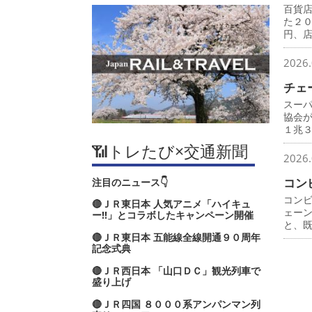
百貨
た２
円、
2026.
チェ
スー
協会
１兆
📶トレたび×交通新聞
2026.
コン
注目のニュース👇
コン
🔴ＪＲ東日本 人気アニメ「ハイキュ
ェー
ー‼」とコラボしたキャンペーン開催
と、
🔴ＪＲ東日本 五能線全線開通９０周年
記念式典
🔴ＪＲ西日本 「山口ＤＣ」観光列車で
盛り上げ
🔴ＪＲ四国 ８０００系アンパンマン列