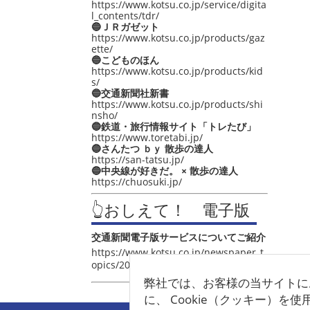
https://www.kotsu.co.jp/service/digita
l_contents/tdr/
🔵ＪＲガゼット
https://www.kotsu.co.jp/products/gaz
ette/
🔵こどものほん
https://www.kotsu.co.jp/products/kid
s/
🔵交通新聞社新書
https://www.kotsu.co.jp/products/shi
nsho/
🔵鉄道・旅行情報サイト「トレたび」
https://www.toretabi.jp/
🔵さんたつ ｂｙ 散歩の達人
https://san-tatsu.jp/
🔵中央線が好きだ。 × 散歩の達人
https://chuosuki.jp/
👆おしえて！ 電子版
交通新聞電子版サービスについてご紹介
https://www.kotsu.co.jp/newspaper_t
opics/2021/post_4048.html
弊社では、お客様の当サイトに
に、 Cookie（クッキー）を