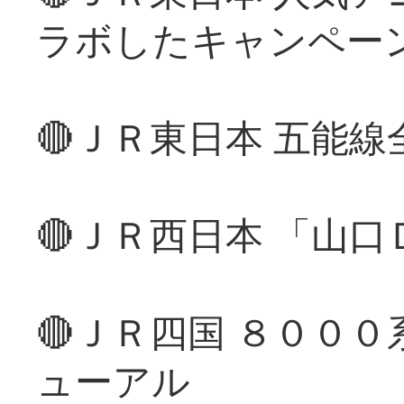
ラボしたキャンペー
🔴ＪＲ東日本 五能
🔴ＪＲ西日本 「山
🔴ＪＲ四国 ８００
ューアル