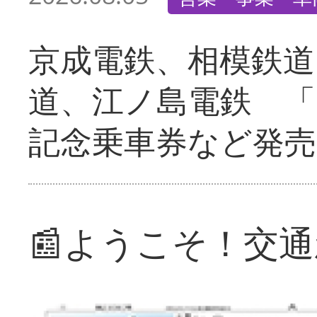
京成電鉄、相模鉄道
道、江ノ島電鉄 「
記念乗車券など発売
📰ようこそ！交