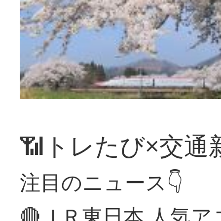
📶トレたび×交通
注目のニュース👇
🔴ＪＲ東日本 人気