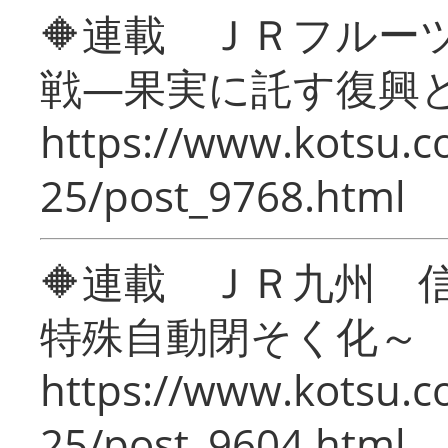
🔶連載 ＪＲフルー
戦―果実に託す復興
https://www.kotsu.c
25/post_9768.html
🔶連載 ＪＲ九州 
特殊自動閉そく化～
https://www.kotsu.c
25/post_9604.html