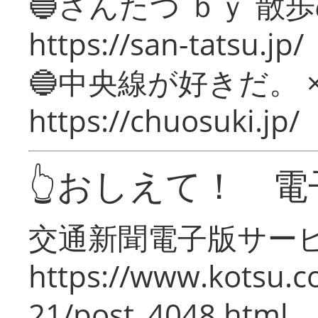
🔵さんたつ ｂｙ 散
https://san-tatsu.jp/
🔵中央線が好きだ。 
https://chuosuki.jp/
👆おしえて！ 電
交通新聞電子版サー
https://www.kotsu.c
21/post_4048.html