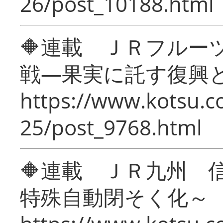
26/post_10188.html
🔶連載 ＪＲフルー
戦―果実に託す復興
https://www.kotsu.c
25/post_9768.html
🔶連載 ＪＲ九州 
特殊自動閉そく化～