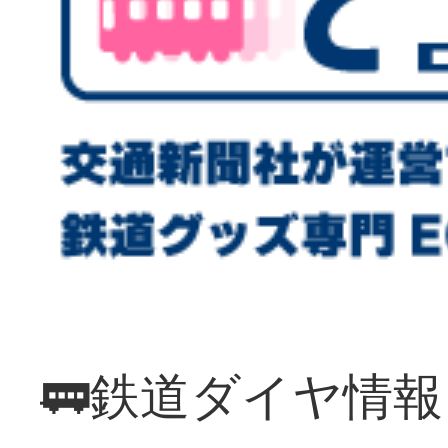
🚃鉄道ダイヤ情