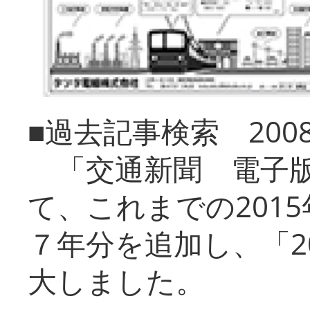
■過去記事検索 20
「交通新聞 電子版
て、これまでの201
７年分を追加し、「2
大しました