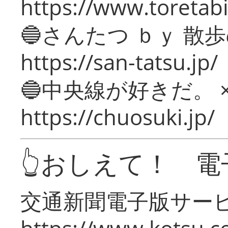
https://www.toretabi
🔵さんたつ ｂｙ 散
https://san-tatsu.jp/
🔵中央線が好きだ。 
https://chuosuki.jp/
👆おしえて！ 電
交通新聞電子版サー