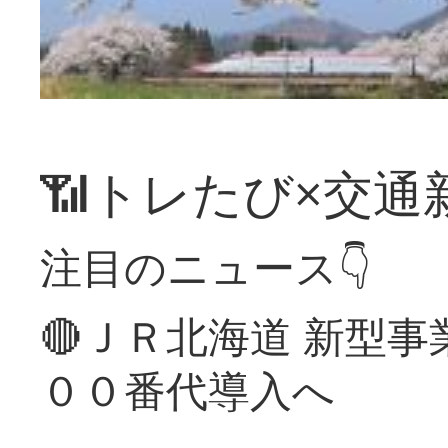
📶トレたび×交通
注目のニュース👇
🔴ＪＲ北海道 新型
００番代導入へ