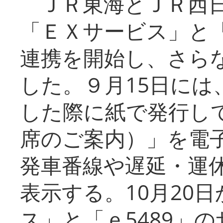
ＪＲ東海とＪＲ西日
「ＥＸサービス」と「
連携を開始し、さら
した。９月15日には
した際に紙で発行し
席のご案内）」を電
発車番線や遅延・運
表示する。10月20
ス」と「ｅ5489」