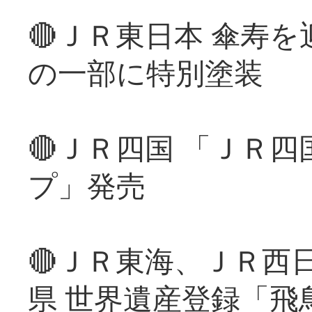
🔴ＪＲ東日本 傘寿
の一部に特別塗装
🔴ＪＲ四国 「ＪＲ
プ」発売
🔴ＪＲ東海、ＪＲ西
県 世界遺産登録「飛