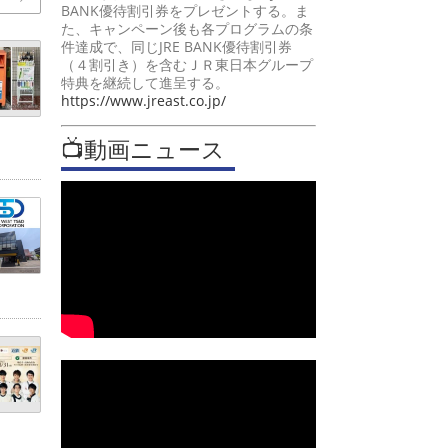
BANK優待割引券をプレゼントする。ま
た、キャンペーン後も各プログラムの条
件達成で、同じJRE BANK優待割引券
（４割引き）を含むＪＲ東日本グループ
特典を継続して進呈する。
https://www.jreast.co.jp/
📺動画ニュース