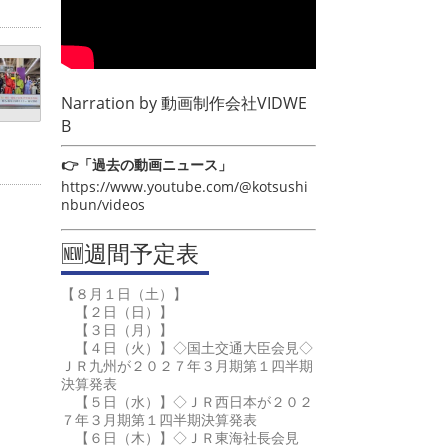
Narration by
動画制作会社VIDWE
B
👉「過去の動画ニュース」
https://www.youtube.com/@kotsushi
nbun/videos
🆕週間予定表
【８月１日（土）】
【２日（日）】
【３日（月）】
【４日（火）】◇国土交通大臣会見◇
ＪＲ九州が２０２７年３月期第１四半期
決算発表
【５日（水）】◇ＪＲ西日本が２０２
７年３月期第１四半期決算発表
【６日（木）】◇ＪＲ東海社長会見