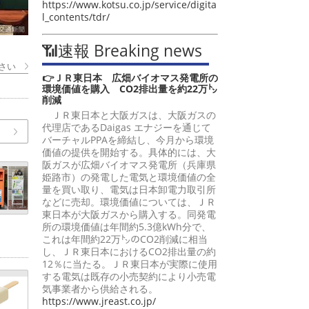
https://www.kotsu.co.jp/service/digita
l_contents/tdr/
📶速報 Breaking news
さい
👉ＪＲ東日本 広畑バイオマス発電所の
環境価値を購入 CO2排出量を約22万㌧
削減
ＪＲ東日本と大阪ガスは、大阪ガスの
代理店であるDaigas エナジーを通じて
バーチャルPPAを締結し、今月から環境
価値の提供を開始する。具体的には、大
阪ガスが広畑バイオマス発電所（兵庫県
姫路市）の発電した電気と環境価値の全
量を買い取り、電気は日本卸電力取引所
などに売却。環境価値については、ＪＲ
東日本が大阪ガスから購入する。同発電
所の環境価値は年間約5.3億kWh分で、
これは年間約22万㌧のCO2削減に相当
し、ＪＲ東日本におけるCO2排出量の約
12％に当たる。ＪＲ東日本が実際に使用
する電気は既存の小売契約により小売電
気事業者から供給される。
https://www.jreast.co.jp/