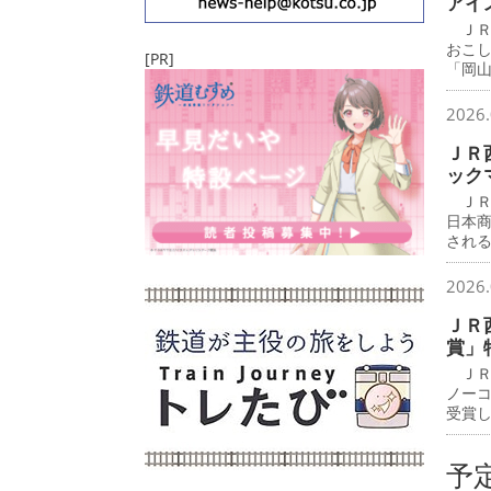
アイ
ＪＲ
おこ
[PR]
「岡
2026.
ＪＲ
ック
ＪＲ
日本
され
2026.
ＪＲ
賞」
ＪＲ
ノー
受賞
予