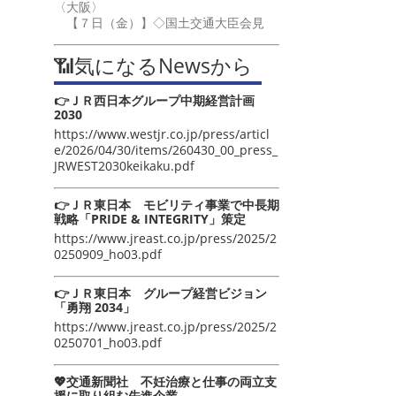
〈大阪〉
【７日（金）】◇国土交通大臣会見
📶気になるNewsから
👉ＪＲ西日本グループ中期経営計画
2030
https://www.westjr.co.jp/press/articl
e/2026/04/30/items/260430_00_press_
JRWEST2030keikaku.pdf
👉ＪＲ東日本 モビリティ事業で中長期
戦略「PRIDE & INTEGRITY」策定
https://www.jreast.co.jp/press/2025/2
0250909_ho03.pdf
👉ＪＲ東日本 グループ経営ビジョン
「勇翔 2034」
https://www.jreast.co.jp/press/2025/2
0250701_ho03.pdf
💖交通新聞社 不妊治療と仕事の両立支
援に取り組む先進企業