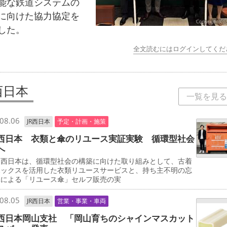
能な鉄道システムの
に向けた協力協定を
した。
全文読むにはログインしてくだ
西日本
一覧を見る
08.06
JR西日本
予定・計画・施策
西日本 衣類と傘のリユース実証実験 循環型社会
へ
西日本は、循環型社会の構築に向けた取り組みとして、古着
ボックスを活用した衣類リユースサービスと、持ち主不明の忘
傘による「リユース傘」セルフ販売の実
08.05
JR西日本
営業・事業・車両
西日本岡山支社 「岡山育ちのシャインマスカット