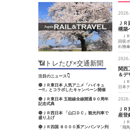
2026.
ＪＲ
構築
ＪＲ
回収
れ物
2026.
📶トレたび×交通新聞
関西
＆デ
注目のニュース👇
ＪＲ
🔴ＪＲ東日本 人気アニメ「ハイキュ
日本
ー‼」とコラボしたキャンペーン開催
2026.
🔴ＪＲ東日本 五能線全線開通９０周年
記念式典
ＪＲ
🔴ＪＲ西日本 「山口ＤＣ」観光列車で
産登
盛り上げ
ＪＲ
🔴ＪＲ四国 ８０００系アンパンマン列
「飛