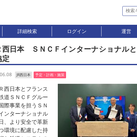
詳細検索
ログイン
運営
Ｒ西日本 ＳＮＣＦインターナショナルと
協定
06.08
JR西日本
予定・計画・施策
西日本とフランス
鉄道ＳＮＣＦグルー
国際事業を担うＳＮ
インターナショナル
日、より安全で革新
つ環境に配慮した持