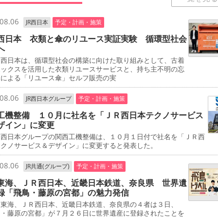
08.06
JR西日本
予定・計画・施策
西日本 衣類と傘のリユース実証実験 循環型社会
へ
西日本は、循環型社会の構築に向けた取り組みとして、古着
ボックスを活用した衣類リユースサービスと、持ち主不明の忘
傘による「リユース傘」セルフ販売の実
08.06
JR西日本グループ
予定・計画・施策
工機整備 １０月に社名を「ＪＲ西日本テクノサービス
ザイン」に変更
西日本グループの関西工機整備は、１０月１日付で社名を「ＪＲ西
テクノサービス＆デザイン」に変更すると発表した。
08.06
JR共通(グループ)
予定・計画・施策
東海、ＪＲ西日本、近畿日本鉄道、奈良県 世界遺
録「飛鳥・藤原の宮都」の魅力発信
東海、ＪＲ西日本、近畿日本鉄道、奈良県の４者は３日、
鳥・藤原の宮都」が７月２６日に世界遺産に登録されたことを