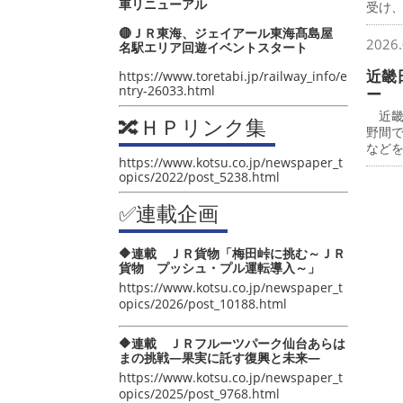
車リニューアル
受け
🔴ＪＲ東海、ジェイアール東海髙島屋
2026.
名駅エリア回遊イベントスタート
近畿
https://www.toretabi.jp/railway_info/e
ntry-26033.html
ー
近畿
🔀ＨＰリンク集
野間
など
https://www.kotsu.co.jp/newspaper_t
opics/2022/post_5238.html
✅連載企画
🔶連載 ＪＲ貨物「梅田峠に挑む～ＪＲ
貨物 プッシュ・プル運転導入～」
https://www.kotsu.co.jp/newspaper_t
opics/2026/post_10188.html
🔶連載 ＪＲフルーツパーク仙台あらは
まの挑戦―果実に託す復興と未来―
https://www.kotsu.co.jp/newspaper_t
opics/2025/post_9768.html