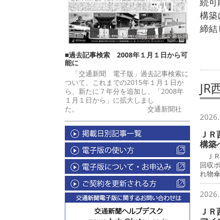
続可
構築
締結
■過去記事検索 2008年１月１日から可
能に
「交通新聞 電子版」過去記事検索に
ついて、これまでの2015年１月１日か
JR
ら、新たに７年分を追加し、「2008年
１月１日から」に拡大しまし
た。 交通新聞社
2026.
ＪＲ
構築
ＪＲ
回収
れ物
2026.
ＪＲ