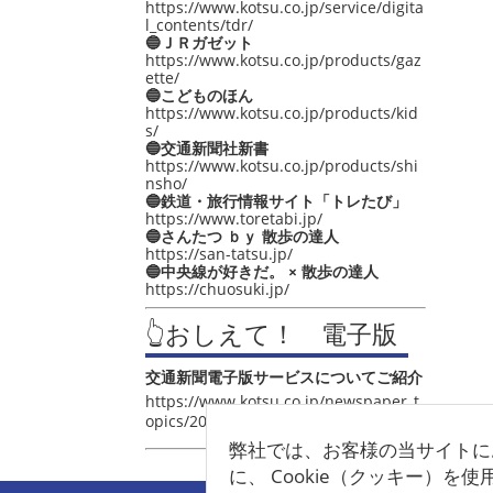
https://www.kotsu.co.jp/service/digita
l_contents/tdr/
🔵ＪＲガゼット
https://www.kotsu.co.jp/products/gaz
ette/
🔵こどものほん
https://www.kotsu.co.jp/products/kid
s/
🔵交通新聞社新書
https://www.kotsu.co.jp/products/shi
nsho/
🔵鉄道・旅行情報サイト「トレたび」
https://www.toretabi.jp/
🔵さんたつ ｂｙ 散歩の達人
https://san-tatsu.jp/
🔵中央線が好きだ。 × 散歩の達人
https://chuosuki.jp/
👆おしえて！ 電子版
交通新聞電子版サービスについてご紹介
https://www.kotsu.co.jp/newspaper_t
opics/2021/post_4048.html
弊社では、お客様の当サイトに
に、 Cookie（クッキー）を