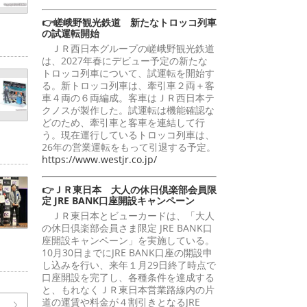
👉嵯峨野観光鉄道 新たなトロッコ列車
の試運転開始
ＪＲ西日本グループの嵯峨野観光鉄道
は、2027年春にデビュー予定の新たな
トロッコ列車について、試運転を開始す
る。新トロッコ列車は、牽引車２両＋客
車４両の６両編成。客車はＪＲ西日本テ
クノスが製作した。試運転は機能確認な
どのため、牽引車と客車を連結して行
う。現在運行しているトロッコ列車は、
26年の営業運転をもって引退する予定。
https://www.westjr.co.jp/
👉ＪＲ東日本 大人の休日倶楽部会員限
定 JRE BANK口座開設キャンペーン
ＪＲ東日本とビューカードは、「大人
の休日倶楽部会員さま限定 JRE BANK口
座開設キャンペーン」を実施している。
10月30日までにJRE BANK口座の開設申
し込みを行い、来年１月29日終了時点で
口座開設を完了し、各種条件を達成する
と、もれなくＪＲ東日本営業路線内の片
道の運賃や料金が４割引きとなるJRE