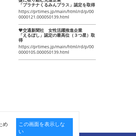
「プラチナくるみんプラス」認定を取得
https://prtimes.jp/main/html/rd/p/00
0000121.000050139.html
💖交通新聞社 女性活躍推進企業
「えるぼし」認定の最高位（３つ星）取
得
https://prtimes.jp/main/html/rd/p/00
0000105.000050139.html
ため
この画面を表示しな
い