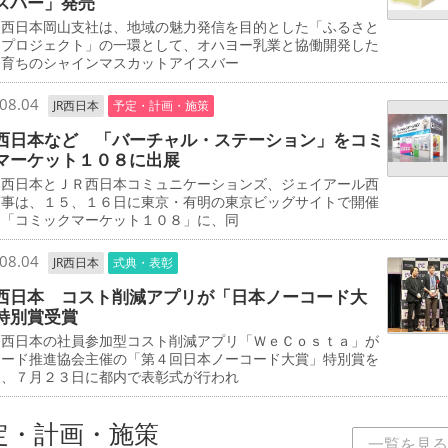
スバー」発売
西日本岡山支社は、地域の魅力発信を目的とした「ふるさと
しプロジェクト」の一環として、オハヨー乳業と協働開発した
山育ちのシャインマスカットアイスバー
08.04
JR西日本
予定・計画・施策
西日本など 「バーチャル・ステーション」をコミ
マーケット１０８に出展
西日本とＪＲ西日本コミュニケーションズ、ジェイアール西
商事は、１５、１６日に東京・有明の東京ビッグサイトで開催
る「コミックマーケット１０８」に、同
08.04
JR西日本
式典・表彰
西日本 コスト削減アプリが「日本ノーコード大
特別賞受賞
西日本の社員参加型コスト削減アプリ「ＷｅＣｏｓｔａ」が
コード推進協会主催の「第４回日本ノーコード大賞」特別賞を
し、７月２３日に都内で表彰式が行われ
定・計画・施策
一覧を見る