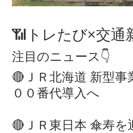
📶トレたび×交通
注目のニュース👇
🔴ＪＲ北海道 新型
００番代導入へ
🔴ＪＲ東日本 傘寿