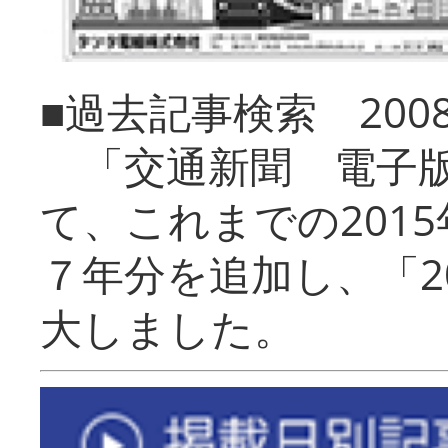
■過去記事検索 20
「交通新聞 電子版
て、これまでの201
７年分を追加し、「2
大しました