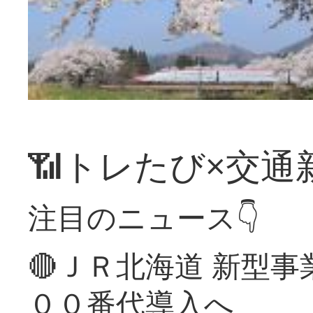
📶トレたび×交通
注目のニュース👇
🔴ＪＲ北海道 新型
００番代導入へ