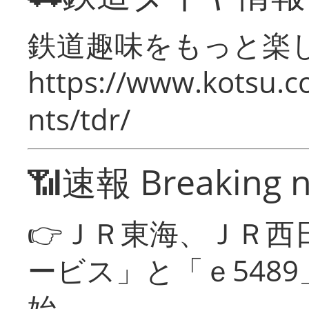
鉄道趣味をもっと楽
https://www.kotsu.co
nts/tdr/
📶速報 Breaking 
👉ＪＲ東海、ＪＲ西
ービス」と「ｅ548
始