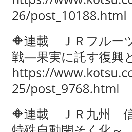
26/post_10188.html
🔶連載 ＪＲフルー
戦―果実に託す復興
https://www.kotsu.c
25/post_9768.html
🔶連載 ＪＲ九州 
特殊自動閉そく化～