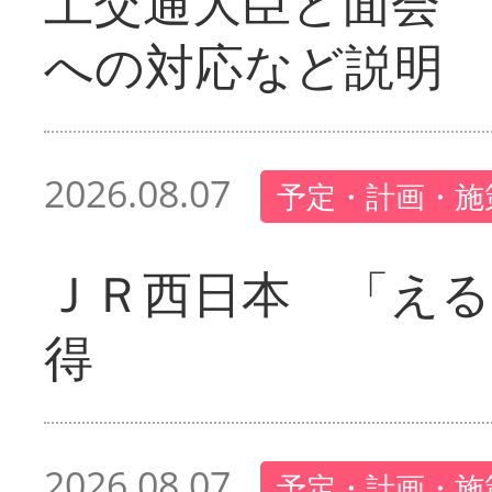
土交通大臣と面会 
への対応など説明
2026.08.07
予定・計画・施
ＪＲ西日本 「える
得
2026.08.07
予定・計画・施