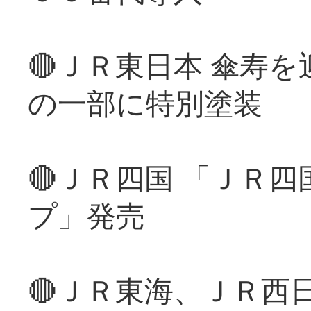
🔴ＪＲ東日本 傘寿
の一部に特別塗装
🔴ＪＲ四国 「ＪＲ
プ」発売
🔴ＪＲ東海、ＪＲ西