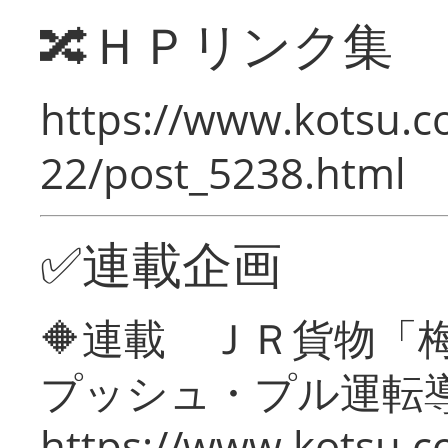
🔀ＨＰリンク集
https://www.kotsu.c
22/post_5238.html
✅連載企画
🔶連載 ＪＲ貨物
プッシュ・プル運転
https://www.kotsu.c