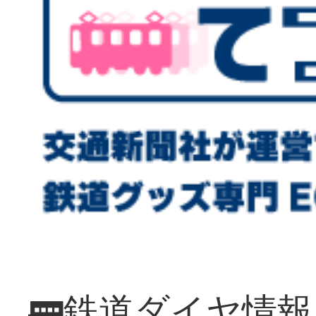
🚃鉄道ダイヤ情