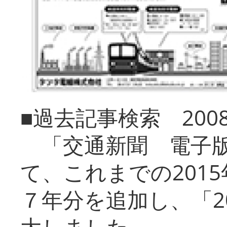
■過去記事検索 20
「交通新聞 電子版
て、これまでの201
７年分を追加し、「2
大しました