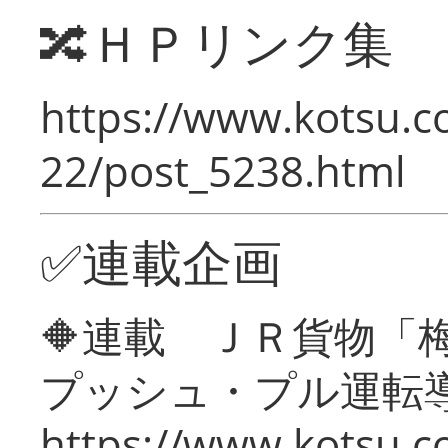
🔀ＨＰリンク集
https://www.kotsu.c
22/post_5238.html
✅連載企画
🔶連載 ＪＲ貨物
プッシュ・プル運転
https://www.kotsu.c