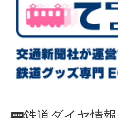
🚃鉄道ダイヤ情