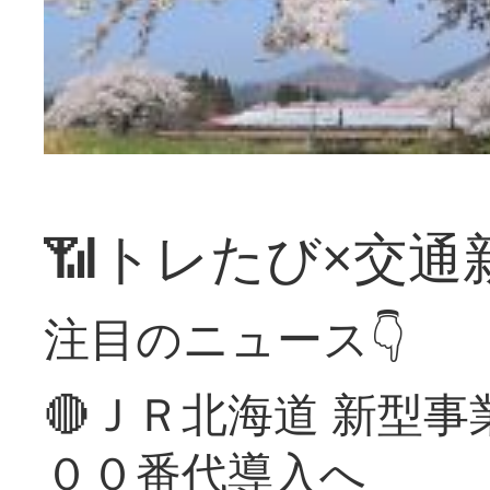
📶トレたび×交通
注目のニュース👇
🔴ＪＲ北海道 新型
００番代導入へ