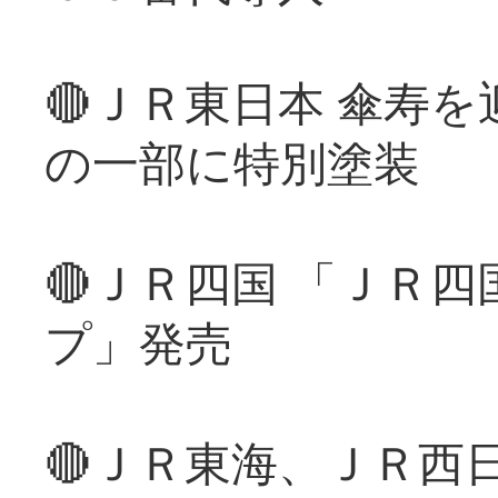
🔴ＪＲ東日本 傘寿
の一部に特別塗装
🔴ＪＲ四国 「ＪＲ
プ」発売
🔴ＪＲ東海、ＪＲ西