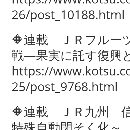
26/post_10188.html
🔶連載 ＪＲフルー
戦―果実に託す復興
https://www.kotsu.c
25/post_9768.html
🔶連載 ＪＲ九州 
特殊自動閉そく化～