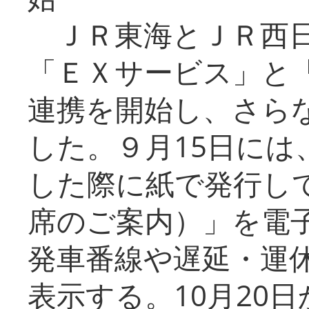
ＪＲ東海とＪＲ西日
「ＥＸサービス」と「
連携を開始し、さら
した。９月15日には
した際に紙で発行し
席のご案内）」を電
発車番線や遅延・運
表示する。10月20