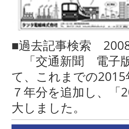
■過去記事検索 20
「交通新聞 電子版
て、これまでの201
７年分を追加し、「2
大しました