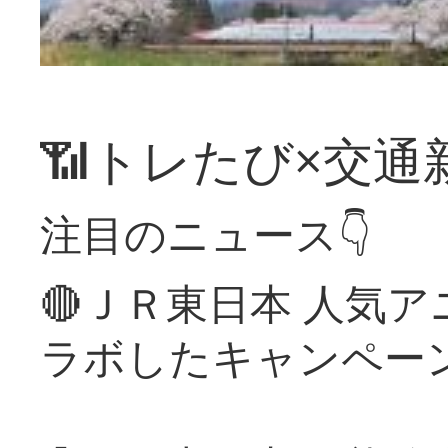
📶トレたび×交通
注目のニュース👇
🔴ＪＲ東日本 人気
ラボしたキャンペー