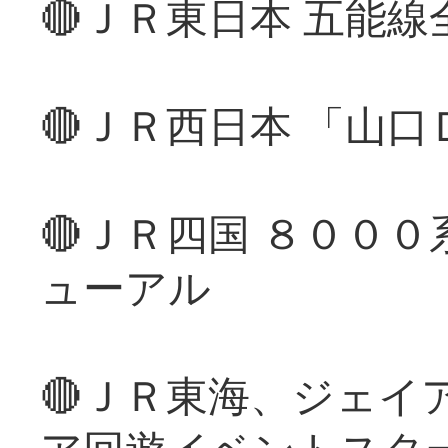
🔴ＪＲ東日本 五能
🔴ＪＲ西日本 「山
🔴ＪＲ四国 ８００
ューアル
🔴ＪＲ東海、ジェイ