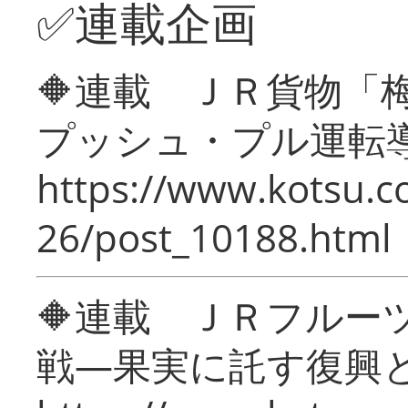
✅連載企画
🔶連載 ＪＲ貨物
プッシュ・プル運転
https://www.kotsu.c
26/post_10188.html
🔶連載 ＪＲフルー
戦―果実に託す復興