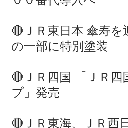
🔴ＪＲ東日本 傘寿
の一部に特別塗装
🔴ＪＲ四国 「ＪＲ
プ」発売
🔴ＪＲ東海、ＪＲ西