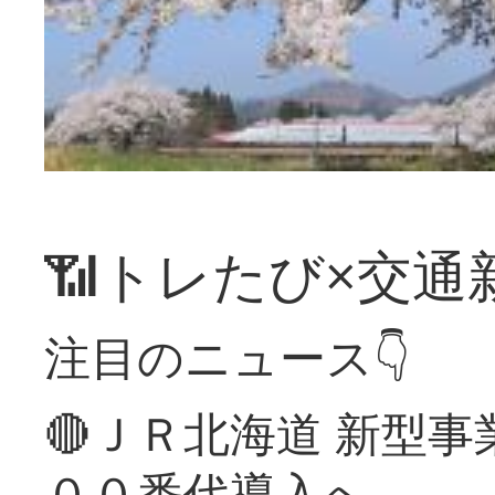
📶トレたび×交通
注目のニュース👇
🔴ＪＲ北海道 新型
００番代導入へ