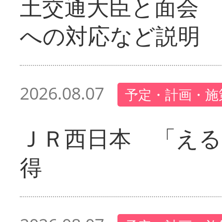
土交通大臣と面会 
への対応など説明
2026.08.07
予定・計画・施
ＪＲ西日本 「える
得