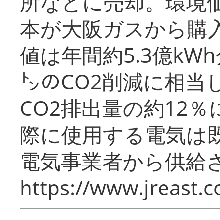
所などに売却。環境
本が大阪ガスから購
値は年間約5.3億kW
㌧のCO2削減に相当
CO2排出量の約12
際に使用する電気は
電気事業者から供給
https://www.jreast.co