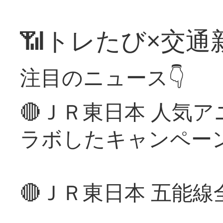
📶トレたび×交通
注目のニュース👇
🔴ＪＲ東日本 人気
ラボしたキャンペー
🔴ＪＲ東日本 五能