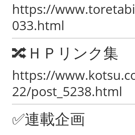
https://www.toretabi
033.html
🔀ＨＰリンク集
https://www.kotsu.c
22/post_5238.html
✅連載企画