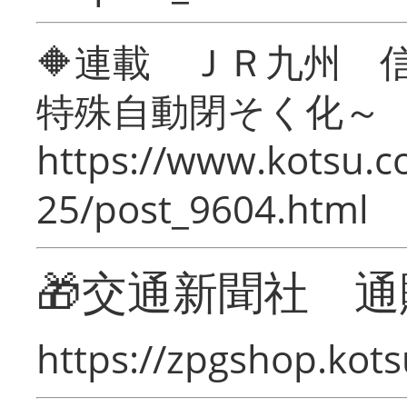
🔶連載 ＪＲ九州 
特殊自動閉そく化～
https://www.kotsu.c
25/post_9604.html
🎁交通新聞社 通
https://zpgshop.kots