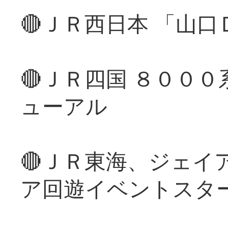
🔴ＪＲ西日本 「山
🔴ＪＲ四国 ８００
ューアル
🔴ＪＲ東海、ジェイ
ア回遊イベントスタ