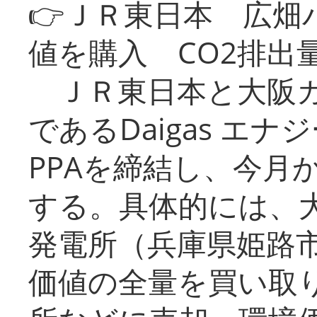
👉ＪＲ東日本 広畑
値を購入 CO2排出
ＪＲ東日本と大阪ガ
であるDaigas エ
PPAを締結し、今月
する。具体的には、
発電所（兵庫県姫路
価値の全量を買い取