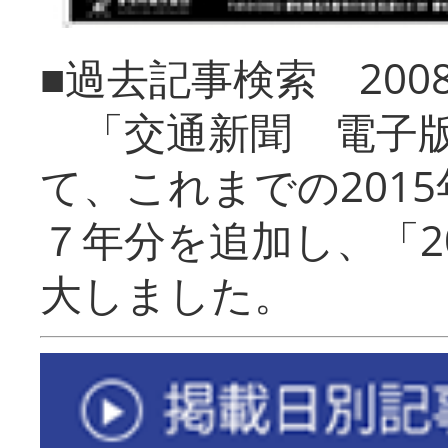
■過去記事検索 20
「交通新聞 電子版
て、これまでの201
７年分を追加し、「2
大しました