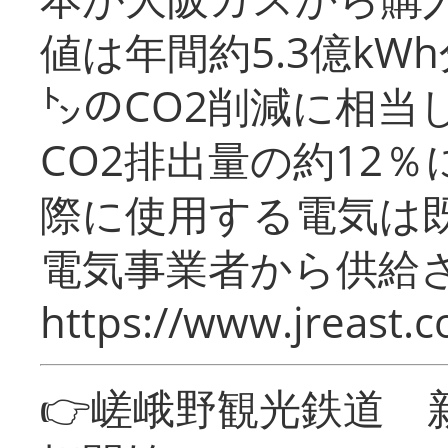
値は年間約5.3億kW
㌧のCO2削減に相当
CO2排出量の約12
際に使用する電気は
電気事業者から供給
https://www.jreast.co
👉嵯峨野観光鉄道