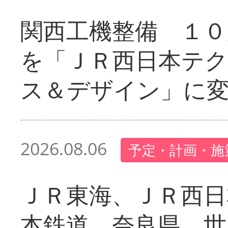
関西工機整備 １０
を「ＪＲ西日本テ
ス＆デザイン」に
2026.08.06
予定・計画・施
ＪＲ東海、ＪＲ西日
本鉄道、奈良県 世