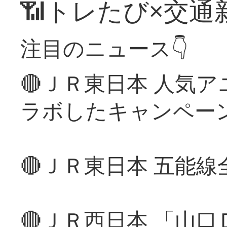
📶トレたび×交通
注目のニュース👇
🔴ＪＲ東日本 人気
ラボしたキャンペー
🔴ＪＲ東日本 五能
🔴ＪＲ西日本 「山