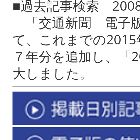
■過去記事検索 20
「交通新聞 電子版
て、これまでの201
７年分を追加し、「2
大しました