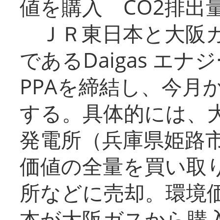
値を購入 CO2排出
ＪＲ東日本と大阪ガ
であるDaigas エ
PPAを締結し、今月
する。具体的には、
発電所（兵庫県姫路
価値の全量を買い取
所などに売却。環境
本が大阪ガスから購