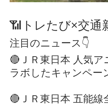
📶トレたび×交通
注目のニュース👇
🔴ＪＲ東日本 人気
ラボしたキャンペー
🔴ＪＲ東日本 五能