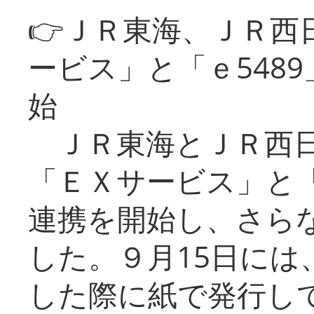
👉ＪＲ東海、ＪＲ西
ービス」と「ｅ548
始
ＪＲ東海とＪＲ西日
「ＥＸサービス」と「
連携を開始し、さら
した。９月15日には
した際に紙で発行し