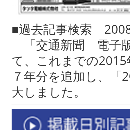
■過去記事検索 20
「交通新聞 電子版
て、これまでの201
７年分を追加し、「2
大しました