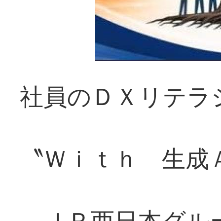
社員のＤＸリテラ
〝Ｗｉｔｈ 生成
ＪＲ西日本グル