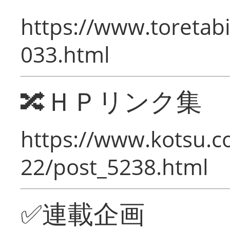
https://www.toretabi
033.html
🔀ＨＰリンク集
https://www.kotsu.c
22/post_5238.html
✅連載企画