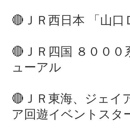
🔴ＪＲ西日本 「山
🔴ＪＲ四国 ８００
ューアル
🔴ＪＲ東海、ジェイ
ア回遊イベントスタ