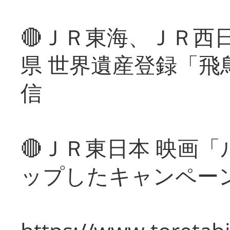
🔴ＪＲ東海、ＪＲ西
県 世界遺産登録「飛
信
🔴ＪＲ東日本 映画
ップしたキャンペー