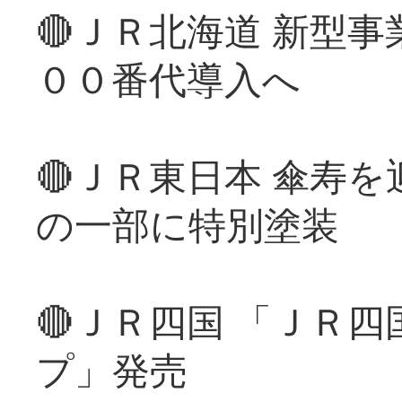
🔴ＪＲ北海道 新型
００番代導入へ
🔴ＪＲ東日本 傘寿
の一部に特別塗装
🔴ＪＲ四国 「ＪＲ
プ」発売