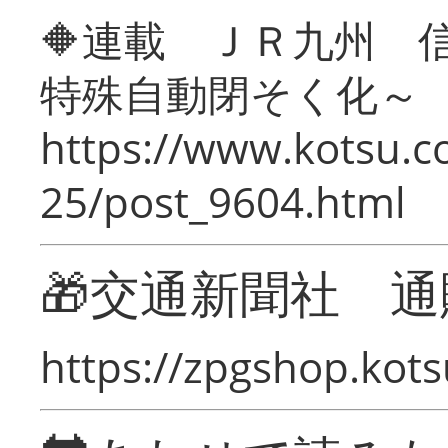
🔶連載 ＪＲ九州 
特殊自動閉そく化～
https://www.kotsu.c
25/post_9604.html
🎁交通新聞社 通
https://zpgshop.kots