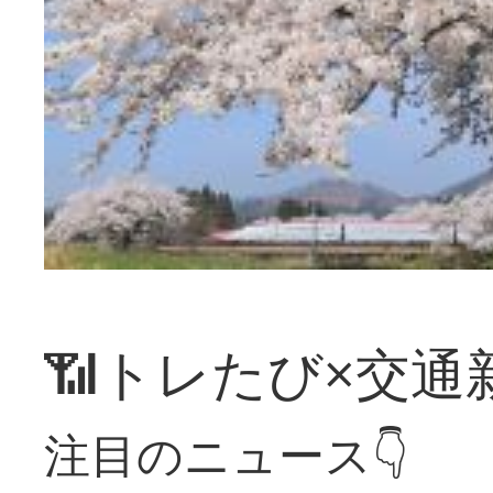
📶トレたび×交通
注目のニュース👇