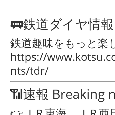
🚃鉄道ダイヤ情
鉄道趣味をもっと楽
https://www.kotsu.co
nts/tdr/
📶速報 Breaking 
👉ＪＲ東海、ＪＲ西