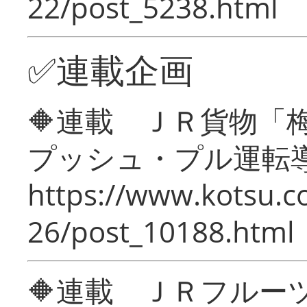
22/post_5238.html
✅連載企画
🔶連載 ＪＲ貨物
プッシュ・プル運転
https://www.kotsu.c
26/post_10188.html
🔶連載 ＪＲフルー