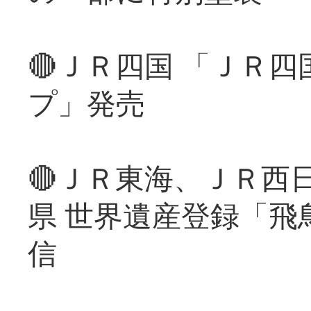
🔴ＪＲ四国 「ＪＲ
プ」発売
🔴ＪＲ東海、ＪＲ西
県 世界遺産登録「飛
信