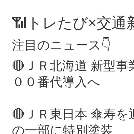
📶トレたび×交通
注目のニュース👇
🔴ＪＲ北海道 新型
００番代導入へ
🔴ＪＲ東日本 傘寿
の一部に特別塗装