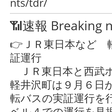
nts/tdr/
📶速報 Breaking 
👉ＪＲ東日本など 
証運行
ＪＲ東日本と西武ホ
軽井沢町は９月６日か
転バスの実証運行を
ベル４での運行を見