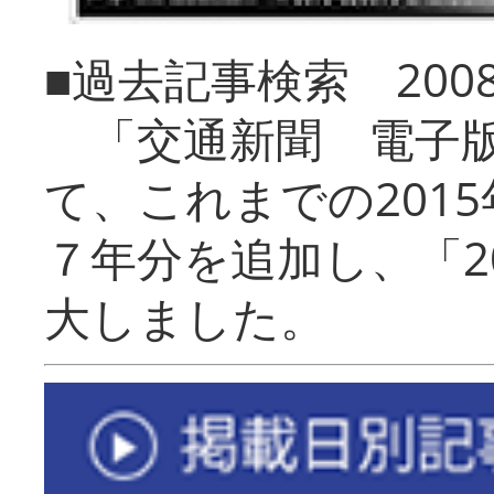
■過去記事検索 20
「交通新聞 電子版
て、これまでの201
７年分を追加し、「2
大しました