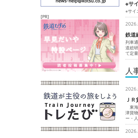
※サ
※サ
[PR]
2026.
鉄道
列車
道総
て定
人
2026.
ＪＲ
東海
津貨
ー・
2026.