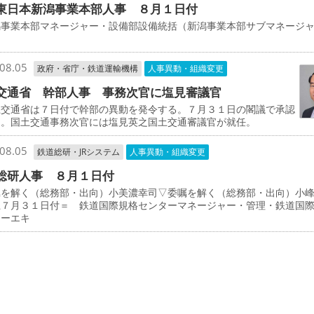
東日本新潟事業本部人事 ８月１日付
事業本部マネージャー・設備部設備統括（新潟事業本部サブマネージ
司
08.05
政府・省庁・鉄道運輸機構
人事異動・組織変更
交通省 幹部人事 事務次官に塩見審議官
交通省は７日付で幹部の異動を発令する。７月３１日の閣議で承認
た。国土交通事務次官には塩見英之国土交通審議官が就任。
08.05
鉄道総研・JRシステム
人事異動・組織変更
総研人事 ８月１日付
を解く（総務部・出向）小美濃幸司▽委嘱を解く（総務部・出向）小
上７月３１日付＝ 鉄道国際規格センターマネージャー・管理・鉄道国
ターエキ