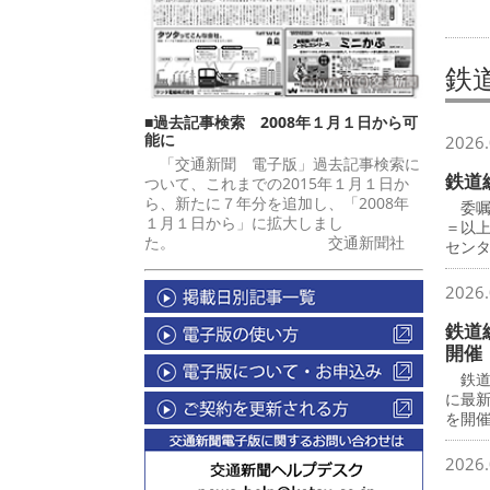
鉄
■過去記事検索 2008年１月１日から可
能に
2026.
「交通新聞 電子版」過去記事検索に
鉄道
ついて、これまでの2015年１月１日か
ら、新たに７年分を追加し、「2008年
委嘱
１月１日から」に拡大しまし
＝以
た。 交通新聞社
セン
2026.
鉄道
開催
鉄道
に最
を開
2026.