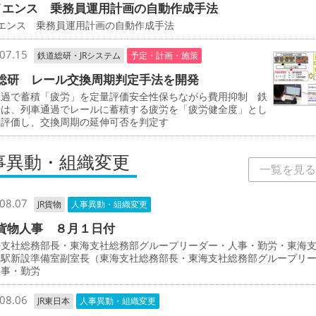
イエンス 乗務員運用計画の自動作成手法
イエンス 乗務員運用計画の自動作成手法
07.15
鉄道総研・JRシステム
予定・計画・施策
総研 レール交換周期判定手法を開発
通過で蓄積「疲労」を定量評価安全性保ちながら費用抑制 鉄
研は、列車通過でレールに蓄積する疲労を「疲労健全度」とし
量評価し、交換周期の延伸可否を判定す
事異動・組織変更
一覧を見る
08.07
JR貨物
人事異動・組織変更
貨物人事 ８月１日付
支社総務部長・東海支社総務部グループリーダー・人事・勤労・東海
物駅新設準備室副室長（東海支社総務部長・東海支社総務部グループリ
人事・勤労
08.06
JR東日本
人事異動・組織変更