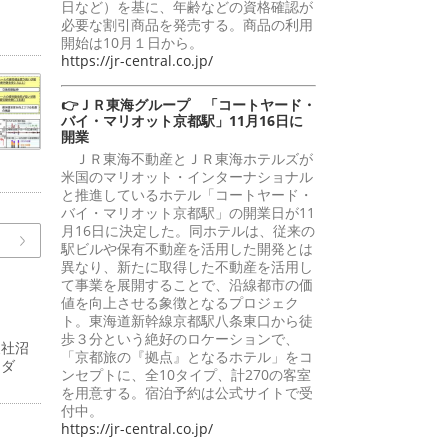
日など）を基に、年齢などの資格確認が
必要な割引商品を発売する。商品の利用
開始は10月１日から。
https://jr-central.co.jp/
👉ＪＲ東海グループ 「コートヤード・
バイ・マリオット京都駅」11月16日に
開業
ＪＲ東海不動産とＪＲ東海ホテルズが
米国のマリオット・インターナショナル
と推進しているホテル「コートヤード・
バイ・マリオット京都駅」の開業日が11
月16日に決定した。同ホテルは、従来の
駅ビルや保有不動産を活用した開発とは
異なり、新たに取得した不動産を活用し
て事業を展開することで、沿線都市の価
値を向上させる象徴となるプロジェク
ト。東海道新幹線京都駅八条東口から徒
歩３分という絶好のロケーションで、
支社沼
「京都旅の『拠点』となるホテル」をコ
ーダ
ンセプトに、全10タイプ、計270の客室
を用意する。宿泊予約は公式サイトで受
付中。
https://jr-central.co.jp/