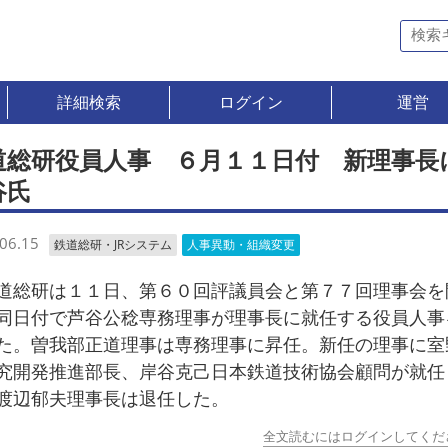
詳細検索
ログイン
運営
道総研役員人事 ６月１１日付 新理事長
谷氏
06.15
鉄道総研・JRシステム
人事異動・組織変更
総研は１１日、第６０回評議員会と第７７回理事会を
同日付で芦谷公稔専務理事が理事長に就任する役員人事
た。曽我部正道理事は専務理事に昇任。新任の理事に室
究開発推進部長、岸谷克己日本鉄道技術協会顧問が就任
渡辺郁夫理事長は退任した。
全文読むにはログインしてくだ