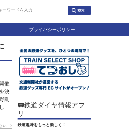
プライバシーポリシー
に
開催
を決
野剛
🚃鉄道ダイヤ情報アプ
し
リ
鉄道趣味をもっと楽しく！
さい