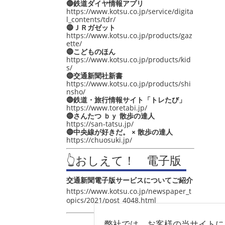
🔵鉄道ダイヤ情報アプリ
https://www.kotsu.co.jp/service/digita
l_contents/tdr/
🔵ＪＲガゼット
https://www.kotsu.co.jp/products/gaz
ette/
🔵こどものほん
https://www.kotsu.co.jp/products/kid
s/
🔵交通新聞社新書
https://www.kotsu.co.jp/products/shi
nsho/
🔵鉄道・旅行情報サイト「トレたび」
https://www.toretabi.jp/
🔵さんたつ ｂｙ 散歩の達人
https://san-tatsu.jp/
🔵中央線が好きだ。 × 散歩の達人
https://chuosuki.jp/
👆おしえて！ 電子版
交通新聞電子版サービスについてご紹介
https://www.kotsu.co.jp/newspaper_t
opics/2021/post_4048.html
弊社では、お客様の当サイトに