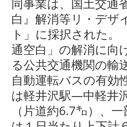
同事業は、国土交通
白』解消等リ・デザ
ト」に採択された。
通空白」の解消に向
る公共交通機関の輸
自動運転バスの有効
は軽井沢駅―中軽井
（片道約6.7㌔）、
は１日当たり上下計