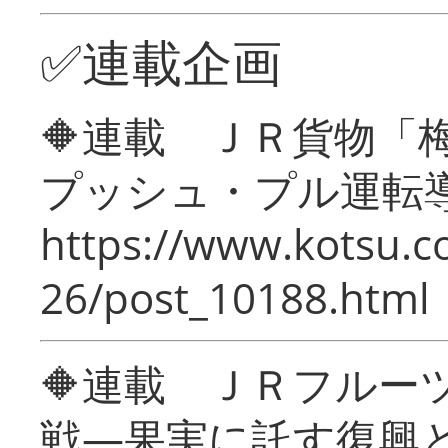
✅連載企画
🔶連載 ＪＲ貨物
プッシュ・プル運転
https://www.kotsu.c
26/post_10188.html
🔶連載 ＪＲフルー
戦―果実に託す復興