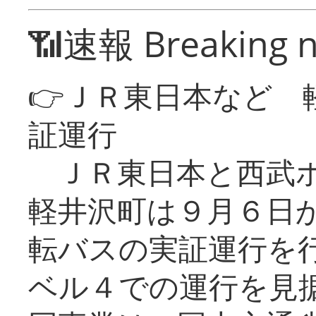
📶速報 Breaking 
👉ＪＲ東日本など 
証運行
ＪＲ東日本と西武ホ
軽井沢町は９月６日か
転バスの実証運行を
ベル４での運行を見