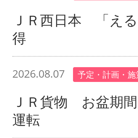
ＪＲ西日本 「える
得
2026.08.07
予定・計画・施
ＪＲ貨物 お盆期間
運転