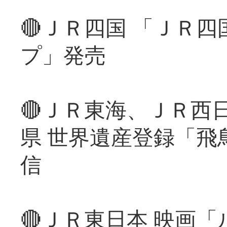
🔴ＪＲ四国 「ＪＲ
プ」発売
🔴ＪＲ東海、ＪＲ西
県 世界遺産登録「飛
信
🔴ＪＲ東日本 映画