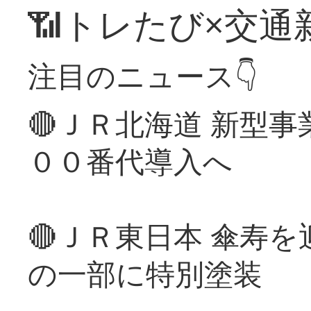
📶トレたび×交通
注目のニュース👇
🔴ＪＲ北海道 新型
００番代導入へ
🔴ＪＲ東日本 傘寿
の一部に特別塗装