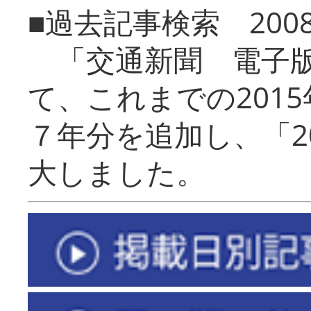
■過去記事検索 20
「交通新聞 電子版
て、これまでの201
７年分を追加し、「2
大しました