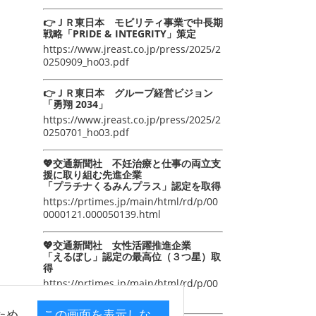
👉ＪＲ東日本 モビリティ事業で中長期
戦略「PRIDE & INTEGRITY」策定
https://www.jreast.co.jp/press/2025/2
0250909_ho03.pdf
👉ＪＲ東日本 グループ経営ビジョン
「勇翔 2034」
https://www.jreast.co.jp/press/2025/2
0250701_ho03.pdf
💖交通新聞社 不妊治療と仕事の両立支
援に取り組む先進企業
「プラチナくるみんプラス」認定を取得
https://prtimes.jp/main/html/rd/p/00
0000121.000050139.html
💖交通新聞社 女性活躍推進企業
「えるぼし」認定の最高位（３つ星）取
得
https://prtimes.jp/main/html/rd/p/00
0000105.000050139.html
ため
この画面を表示しな