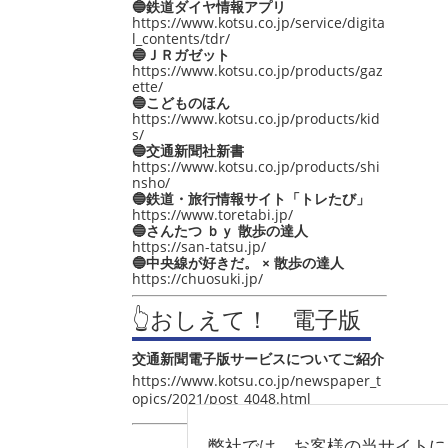
🔵鉄道ダイヤ情報アプリ
https://www.kotsu.co.jp/service/digita
l_contents/tdr/
🔵ＪＲガゼット
https://www.kotsu.co.jp/products/gaz
ette/
🔵こどものほん
https://www.kotsu.co.jp/products/kid
s/
🔵交通新聞社新書
https://www.kotsu.co.jp/products/shi
nsho/
🔵鉄道・旅行情報サイト「トレたび」
https://www.toretabi.jp/
🔵さんたつ ｂｙ 散歩の達人
https://san-tatsu.jp/
🔵中央線が好きだ。 × 散歩の達人
https://chuosuki.jp/
👆おしえて！ 電子版
交通新聞電子版サービスについてご紹介
https://www.kotsu.co.jp/newspaper_t
opics/2021/post_4048.html
弊社では、お客様の当サイトに