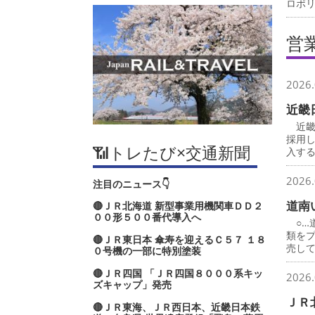
ロポ
営
2026.
近畿
近畿
採用
📶トレたび×交通新聞
入す
2026.
注目のニュース👇
道南
🔴ＪＲ北海道 新型事業用機関車ＤＤ２
００形５００番代導入へ
○…
類を
🔴ＪＲ東日本 傘寿を迎えるＣ５７ １８
売し
０号機の一部に特別塗装
🔴ＪＲ四国 「ＪＲ四国８０００系キッ
2026.
ズキャップ」発売
ＪＲ
🔴ＪＲ東海、ＪＲ西日本、近畿日本鉄