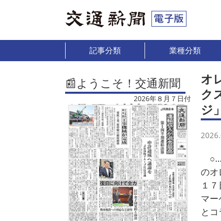
記事分類
業種分類
オ
📰ようこそ！交通新聞
ク
2026年８月７日付
ジ
2026.
○…
のオ
１７
マー
とコ