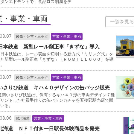
リタンエドモントで、食品ロス削減をテ
業・事業・車両
一覧を見る
08.07
民鉄・公営・三セク
営業・事業・車両
日本鉄道 新型レール削正車「きずな」導入
日本鉄道は、レール表面を切削する新方式「ミリング式」を
した新型レール削正車「きずな」（ＲＯＭＩＬＬ６００）を導
る。
08.07
民鉄・公営・三セク
営業・事業・車両
いさりび鉄道 キハ４０デザインの缶バッジ販売
道南いさりび鉄道は、保有するキハ４０形の車両デザイン７種
プリントした社員手作りの缶バッジガチャを五稜郭駅売店で販
ている。
08.06
JR北海道
営業・事業・車両
北海道 ＮＦＴ付き一日駅長体験商品を発売