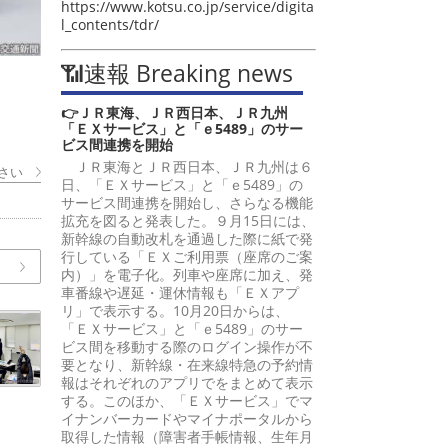
https://www.kotsu.co.jp/service/digita
l_contents/tdr/
📶速報 Breaking news
👉ＪＲ東海、ＪＲ西日本、ＪＲ九州
「ＥＸサービス」と「ｅ5489」のサー
ビス間連携を開始
ＪＲ東海とＪＲ西日本、ＪＲ九州は６
さい
日、「ＥＸサービス」と「ｅ5489」の
サービス間連携を開始し、さらなる機能
拡充を図ると発表した。９月15日には、
新幹線の自動改札を通過した際に紙で発
行している「ＥＸご利用票（座席のご案
内）」を電子化。列車や座席に加え、発
車番線や遅延・運休情報も「ＥＸアプ
リ」で表示する。10月20日からは、
「ＥＸサービス」と「ｅ5489」のサー
ビス間を移動する際のログイン操作が不
要となり、新幹線・在来線特急の予約情
報はそれぞれのアプリでをまとめて表示
する。このほか、「ＥＸサービス」でマ
イナンバーカードやマイナポータルから
取得した情報（障害者手帳情報、生年月