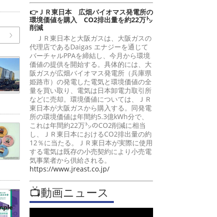
👉ＪＲ東日本 広畑バイオマス発電所の
環境価値を購入 CO2排出量を約22万㌧
削減
ＪＲ東日本と大阪ガスは、大阪ガスの
代理店であるDaigas エナジーを通じて
バーチャルPPAを締結し、今月から環境
価値の提供を開始する。具体的には、大
阪ガスが広畑バイオマス発電所（兵庫県
姫路市）の発電した電気と環境価値の全
量を買い取り、電気は日本卸電力取引所
などに売却。環境価値については、ＪＲ
東日本が大阪ガスから購入する。同発電
所の環境価値は年間約5.3億kWh分で、
これは年間約22万㌧のCO2削減に相当
し、ＪＲ東日本におけるCO2排出量の約
12％に当たる。ＪＲ東日本が実際に使用
する電気は既存の小売契約により小売電
気事業者から供給される。
https://www.jreast.co.jp/
📺動画ニュース