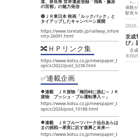
道、奈良県 世界遺産登録「飛鳥・藤原
○…
の宮都」の魅力発信
体験
駅長
🔴ＪＲ東日本 映画「ルックバック」と
タイアップしたキャンペーン展開
2026.
https://www.toretabi.jp/railway_info/e
ntry-26091.html
京成
び」
🔀ＨＰリンク集
京成
８日
https://www.kotsu.co.jp/newspaper_t
opics/2022/post_5238.html
✅連載企画
🔶連載 ＪＲ貨物「梅田峠に挑む～ＪＲ
貨物 プッシュ・プル運転導入～」
https://www.kotsu.co.jp/newspaper_t
opics/2026/post_10188.html
🔶連載 ＪＲフルーツパーク仙台あらは
まの挑戦―果実に託す復興と未来―
https://www.kotsu.co.jp/newspaper_t