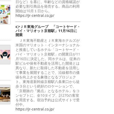
日など）を基に、年齢などの資格確認が
必要な割引商品を発売する。商品の利用
開始は10月１日から。
https://jr-central.co.jp/
👉ＪＲ東海グループ 「コートヤード・
バイ・マリオット京都駅」11月16日に
開業
ＪＲ東海不動産とＪＲ東海ホテルズが
米国のマリオット・インターナショナル
と推進しているホテル「コートヤード・
バイ・マリオット京都駅」の開業日が11
月16日に決定した。同ホテルは、従来の
駅ビルや保有不動産を活用した開発とは
異なり、新たに取得した不動産を活用し
て事業を展開することで、沿線都市の価
値を向上させる象徴となるプロジェク
ト。東海道新幹線京都駅八条東口から徒
歩３分という絶好のロケーションで、
「京都旅の『拠点』となるホテル」をコ
ンセプトに、全10タイプ、計270の客室
を用意する。宿泊予約は公式サイトで受
付中。
https://jr-central.co.jp/