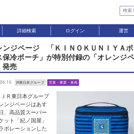
詳細検索
ログイン
運営
レンジページ 「ＫＩＮＯＫＵＮＩＹＡボ
ス保冷ポーチ」が特別付録の「オレンジ
」発売
06.16
JR東日本グループ
営業・事業・車両
ＪＲ東日本グループ
レンジページはあす
日、高品質スーパー
ケット「紀ノ国屋」
ラボレーションした