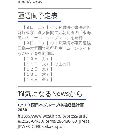
nbun/videos
🆕週間予定表
【８日（土）】◇ＪＲ東海が東海道新
幹線東京―新大阪間で翌朝到着の「東海
道ルミエールエクスプレス」を運行
【９日（日）】◇ＪＲ東海が東海道線
三島―大垣間で夜行列車「ムーンライト
ながら」を復刻運転
【１０日（月）】
【１１日（火）】◇山の日
【１２日（水）】
【１３日（木）】
【１４日（金）】
📶気になるNewsから
👉ＪＲ西日本グループ中期経営計画
2030
https://www.westjr.co.jp/press/articl
e/2026/04/30/items/260430_00_press_
JRWEST2030keikaku.pdf