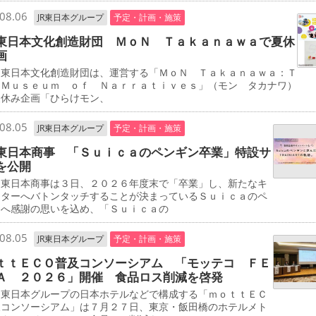
08.06
JR東日本グループ
予定・計画・施策
東日本文化創造財団 ＭｏＮ Ｔａｋａｎａｗａで夏休
画
東日本文化創造財団は、運営する「ＭｏＮ Ｔａｋａｎａｗａ：Ｔ
 Ｍｕｓｅｕｍ ｏｆ Ｎａｒｒａｔｉｖｅｓ」（モン タカナワ）
夏休み企画「ひらけモン、
08.05
JR東日本グループ
予定・計画・施策
東日本商事 「Ｓｕｉｃａのペンギン卒業」特設サ
を公開
東日本商事は３日、２０２６年度末で「卒業」し、新たなキ
クターへバトンタッチすることが決まっているＳｕｉｃａのペ
ンへ感謝の思いを込め、「Ｓｕｉｃａの
08.05
JR東日本グループ
予定・計画・施策
ｔｔＥＣＯ普及コンソーシアム 「モッテコ ＦＥ
Ａ ２０２６」開催 食品ロス削減を啓発
東日本グループの日本ホテルなどで構成する「ｍｏｔｔＥＣ
及コンソーシアム」は７月２７日、東京・飯田橋のホテルメト