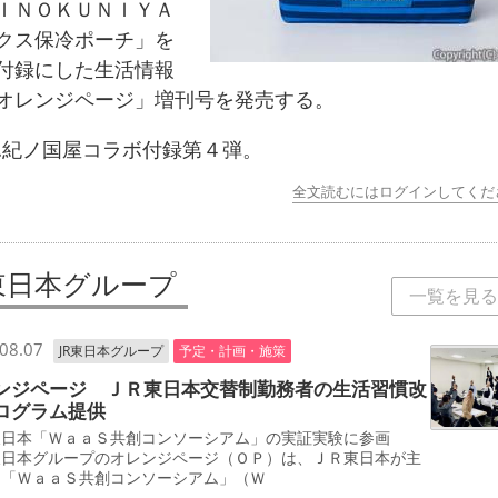
ＩＮＯＫＵＮＩＹＡ
クス保冷ポーチ」を
付録にした生活情報
オレンジページ」増刊号を発売する。
紀ノ国屋コラボ付録第４弾。
全文読むにはログインしてくだ
R東日本グループ
一覧を見る
08.07
JR東日本グループ
予定・計画・施策
ンジページ ＪＲ東日本交替制勤務者の生活習慣改
ログラム提供
東日本「ＷａａＳ共創コンソーシアム」の実証実験に参画
東日本グループのオレンジページ（ＯＰ）は、ＪＲ東日本が主
る「ＷａａＳ共創コンソーシアム」（Ｗ