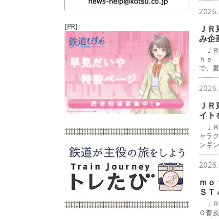
2026.
[PR]
ＪＲ
み企
ＪＲ
ｈｅ
で、
2026.
ＪＲ
イト
ＪＲ
ャラ
ンギ
2026.
ｍｏ
ＳＴ
ＪＲ
Ｏ普