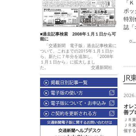
「Ｋ
ボッ
特別
誌「
■過去記事検索 2008年１月１日から可
能に
○…
「交通新聞 電子版」過去記事検索に
ついて、これまでの2015年１月１日か
ら、新たに７年分を追加し、「2008年
１月１日から」に拡大しまし
た。 交通新聞社
J
2026.
オレ
善プ
ＪＲ
ＪＲ
催す