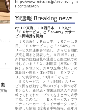
https://www.kotsu.co.jp/service/digita
l_contents/tdr/
📶速報 Breaking news
👉ＪＲ東海、ＪＲ西日本、ＪＲ九州
「ＥＸサービス」と「ｅ5489」のサー
ビス間連携を開始
さい
ＪＲ東海とＪＲ西日本、ＪＲ九州は６
日、「ＥＸサービス」と「ｅ5489」の
サービス間連携を開始し、さらなる機能
拡充を図ると発表した。９月15日には、
新幹線の自動改札を通過した際に紙で発
行している「ＥＸご利用票（座席のご案
内）」を電子化。列車や座席に加え、発
車番線や遅延・運休情報も「ＥＸアプ
リ」で表示する。10月20日からは、
「ＥＸサービス」と「ｅ5489」のサー
８割
ビス間を移動する際のログイン操作が不
要となり、新幹線・在来線特急の予約情
に実施
報はそれぞれのアプリでをまとめて表示
する。このほか、「ＥＸサービス」でマ
イナンバーカードやマイナポータルから
取得した情報（障害者手帳情報、生年月