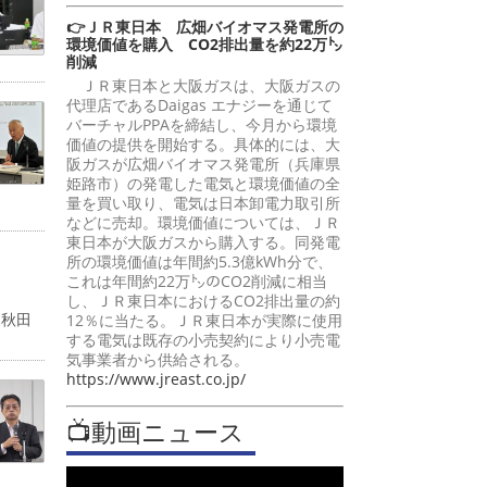
👉ＪＲ東日本 広畑バイオマス発電所の
環境価値を購入 CO2排出量を約22万㌧
削減
ＪＲ東日本と大阪ガスは、大阪ガスの
代理店であるDaigas エナジーを通じて
バーチャルPPAを締結し、今月から環境
価値の提供を開始する。具体的には、大
阪ガスが広畑バイオマス発電所（兵庫県
姫路市）の発電した電気と環境価値の全
量を買い取り、電気は日本卸電力取引所
などに売却。環境価値については、ＪＲ
東日本が大阪ガスから購入する。同発電
所の環境価値は年間約5.3億kWh分で、
これは年間約22万㌧のCO2削減に相当
し、ＪＲ東日本におけるCO2排出量の約
「秋田
12％に当たる。ＪＲ東日本が実際に使用
する電気は既存の小売契約により小売電
気事業者から供給される。
https://www.jreast.co.jp/
📺動画ニュース