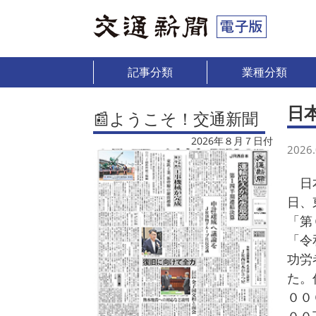
記事分類
業種分類
日
📰ようこそ！交通新聞
2026年８月７日付
2026.
日本
日、
「第
「令
功労
た。
００