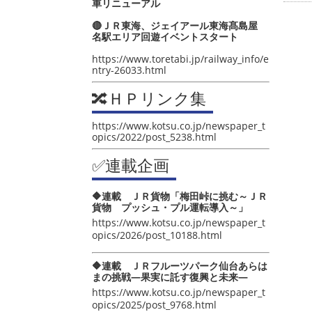
車リニューアル
🔴ＪＲ東海、ジェイアール東海髙島屋
名駅エリア回遊イベントスタート
https://www.toretabi.jp/railway_info/e
ntry-26033.html
🔀ＨＰリンク集
https://www.kotsu.co.jp/newspaper_t
opics/2022/post_5238.html
✅連載企画
🔶連載 ＪＲ貨物「梅田峠に挑む～ＪＲ
貨物 プッシュ・プル運転導入～」
https://www.kotsu.co.jp/newspaper_t
opics/2026/post_10188.html
🔶連載 ＪＲフルーツパーク仙台あらは
まの挑戦―果実に託す復興と未来―
https://www.kotsu.co.jp/newspaper_t
opics/2025/post_9768.html