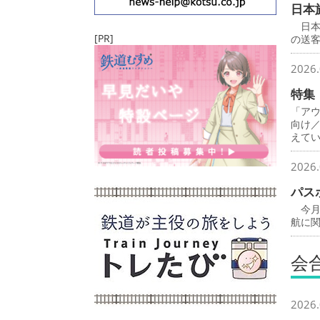
日本
日本
[PR]
の送
2026.
特集
「ア
向け
えて
2026.
パス
今月
航に
会
2026.