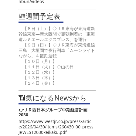
nbun/videos
🆕週間予定表
【８日（土）】◇ＪＲ東海が東海道新
幹線東京―新大阪間で翌朝到着の「東海
道ルミエールエクスプレス」を運行
【９日（日）】◇ＪＲ東海が東海道線
三島―大垣間で夜行列車「ムーンライト
ながら」を復刻運転
【１０日（月）】
【１１日（火）】◇山の日
【１２日（水）】
【１３日（木）】
【１４日（金）】
📶気になるNewsから
👉ＪＲ西日本グループ中期経営計画
2030
https://www.westjr.co.jp/press/articl
e/2026/04/30/items/260430_00_press_
JRWEST2030keikaku.pdf