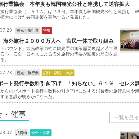
旅行業協会 本年度も韓国観光公社と連携して送客拡大
旅行業協会（ＪＡＴＡ）は２３日、本年度も韓国観光公社と連携し、
客拡大に向けた共同施策を実施すると発表した。
07.29
観光・旅行業
特集
 海外旅行２０００万人へ 官民一体で取り組み
ウトバウンド」観光政策の柱に観光庁の施策需要喚起／若年層
／安心・安全 日本人による海外旅行の需要が回復の局面を迎
いる。
07.28
観光・旅行業
記録・調査・統計
ポート発行手数料引き下げ 「知らない」６１％ セレス
からのパスポート発行手数料の引き下げに対する消費者の旅行意向や
関する意識が明らかになった。
合・催事
一覧を見る
08.07
JR貨物
会合・催事