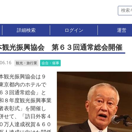
詳細検索
ログイン
運営
本観光振興協会 第６３回通常総会開催
06.16
観光・旅行業
会合・催事
観光振興協会は９
東京都内のホテルで
６３回通常総会」と
和８年度観光振興事業
者表彰式」を開催し
併せて、「訪日外客４
０万人達成祝賀＆６０