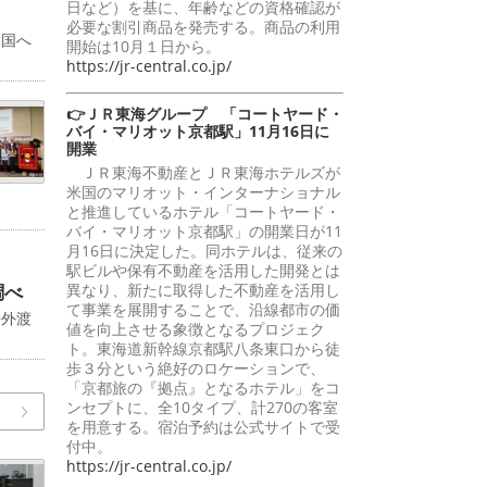
日など）を基に、年齢などの資格確認が
必要な割引商品を発売する。商品の利用
韓国へ
開始は10月１日から。
https://jr-central.co.jp/
👉ＪＲ東海グループ 「コートヤード・
バイ・マリオット京都駅」11月16日に
開業
ＪＲ東海不動産とＪＲ東海ホテルズが
米国のマリオット・インターナショナル
と推進しているホテル「コートヤード・
バイ・マリオット京都駅」の開業日が11
月16日に決定した。同ホテルは、従来の
駅ビルや保有不動産を活用した開発とは
調べ
異なり、新たに取得した不動産を活用し
て事業を展開することで、沿線都市の価
海外渡
値を向上させる象徴となるプロジェク
ト。東海道新幹線京都駅八条東口から徒
歩３分という絶好のロケーションで、
「京都旅の『拠点』となるホテル」をコ
ンセプトに、全10タイプ、計270の客室
を用意する。宿泊予約は公式サイトで受
付中。
https://jr-central.co.jp/