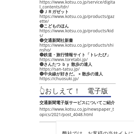
https://www.kotsu.co.jp/service/digita
l_contents/tdr/
🔵ＪＲガゼット
https://www.kotsu.co.jp/products/gaz
ette/
🔵こどものほん
https://www.kotsu.co.jp/products/kid
s/
🔵交通新聞社新書
https://www.kotsu.co.jp/products/shi
nsho/
🔵鉄道・旅行情報サイト「トレたび」
https://www.toretabi.jp/
🔵さんたつ ｂｙ 散歩の達人
https://san-tatsu.jp/
🔵中央線が好きだ。 × 散歩の達人
https://chuosuki.jp/
👆おしえて！ 電子版
交通新聞電子版サービスについてご紹介
https://www.kotsu.co.jp/newspaper_t
opics/2021/post_4048.html
弊社では、お客様の当サイトに