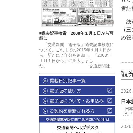
００
者結
総会
（三
■過去記事検索 2008年１月１日から可
め役
能に
「交通新聞 電子版」過去記事検索に
ついて、これまでの2015年１月１日か
ら、新たに７年分を追加し、「2008年
１月１日から」に拡大しまし
た。 交通新聞社
観
2026.
日本
日本
した
2026.