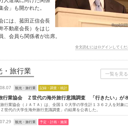
万人達成に向けた関係
集会」も開かれた。
には、菰田正信会長
井不動産会長）をはじ
員、会員ら関係者が出席。
全文読むにはログインしてくだ
光・旅行業
一覧を見る
08.07
観光・旅行業
記録・調査・統計
旅行業協会 Ｚ世代の海外旅行意識調査 「行きたい」が
旅行業協会（ＪＡＴＡ）は、全国１０大学の学生計１３６２人を対象
「Ｚ世代の大学生海外旅行意識調査」の結果を公表した。
07.29
観光・旅行業
予定・計画・施策