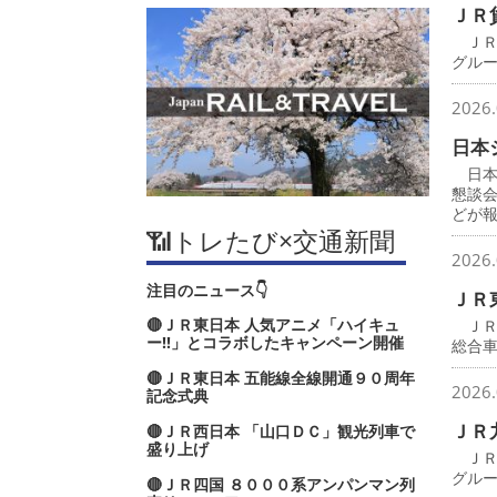
ＪＲ
ＪＲ
グル
2026.
日本
日本
懇談
どが
📶トレたび×交通新聞
2026.
注目のニュース👇
ＪＲ
🔴ＪＲ東日本 人気アニメ「ハイキュ
ＪＲ
ー‼」とコラボしたキャンペーン開催
総合
🔴ＪＲ東日本 五能線全線開通９０周年
2026.
記念式典
ＪＲ
🔴ＪＲ西日本 「山口ＤＣ」観光列車で
盛り上げ
ＪＲ
グル
🔴ＪＲ四国 ８０００系アンパンマン列