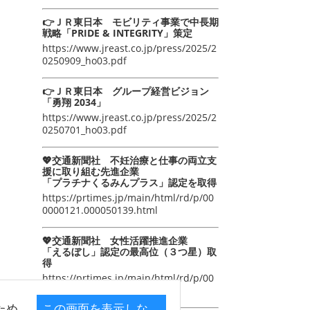
👉ＪＲ東日本 モビリティ事業で中長期
戦略「PRIDE & INTEGRITY」策定
https://www.jreast.co.jp/press/2025/2
0250909_ho03.pdf
👉ＪＲ東日本 グループ経営ビジョン
「勇翔 2034」
https://www.jreast.co.jp/press/2025/2
0250701_ho03.pdf
💖交通新聞社 不妊治療と仕事の両立支
援に取り組む先進企業
「プラチナくるみんプラス」認定を取得
https://prtimes.jp/main/html/rd/p/00
0000121.000050139.html
💖交通新聞社 女性活躍推進企業
「えるぼし」認定の最高位（３つ星）取
得
https://prtimes.jp/main/html/rd/p/00
0000105.000050139.html
ため
この画面を表示しな