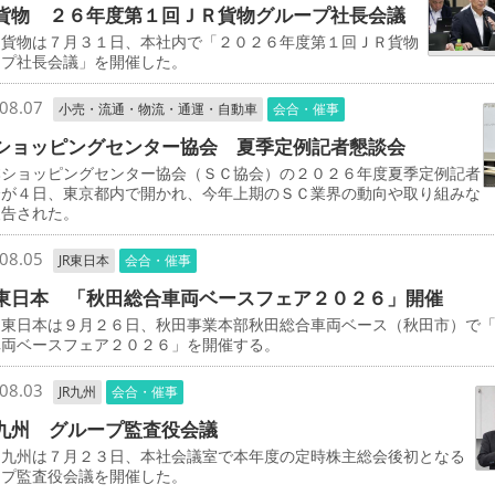
貨物 ２６年度第１回ＪＲ貨物グループ社長会議
貨物は７月３１日、本社内で「２０２６年度第１回ＪＲ貨物
ープ社長会議」を開催した。
08.07
小売・流通・物流・通運・自動車
会合・催事
ショッピングセンター協会 夏季定例記者懇談会
ショッピングセンター協会（ＳＣ協会）の２０２６年度夏季定例記者
会が４日、東京都内で開かれ、今年上期のＳＣ業界の動向や取り組みな
報告された。
08.05
JR東日本
会合・催事
東日本 「秋田総合車両ベースフェア２０２６」開催
東日本は９月２６日、秋田事業本部秋田総合車両ベース（秋田市）で
車両ベースフェア２０２６」を開催する。
08.03
JR九州
会合・催事
九州 グループ監査役会議
九州は７月２３日、本社会議室で本年度の定時株主総会後初となる
ープ監査役会議を開催した。