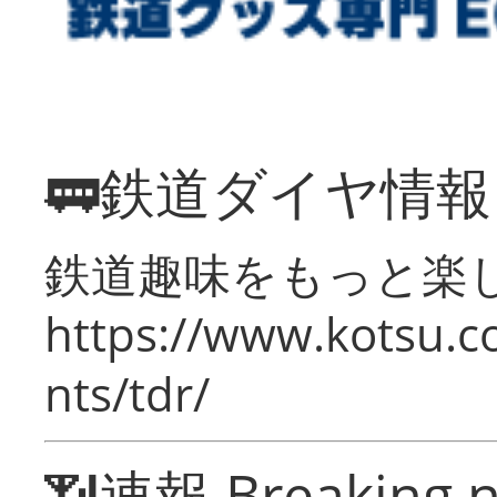
🚃鉄道ダイヤ情
鉄道趣味をもっと楽
https://www.kotsu.co
nts/tdr/
📶速報 Breaking 