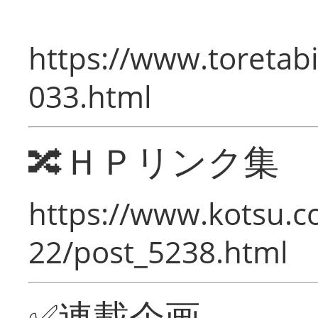
https://www.toretabi
033.html
🔀ＨＰリンク集
https://www.kotsu.c
22/post_5238.html
✅連載企画