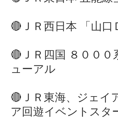
🔴ＪＲ西日本 「山
🔴ＪＲ四国 ８００
ューアル
🔴ＪＲ東海、ジェイ
ア回遊イベントスタ