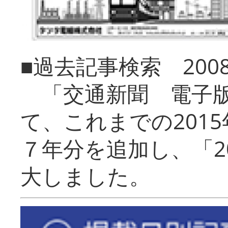
■過去記事検索 20
「交通新聞 電子版
て、これまでの201
７年分を追加し、「2
大しました