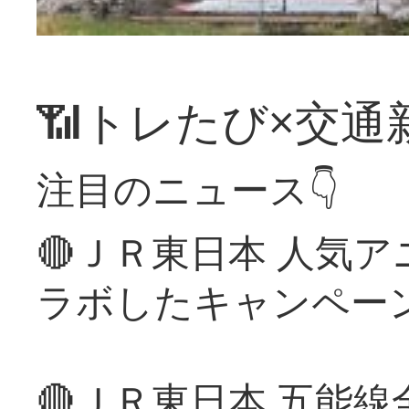
📶トレたび×交通
注目のニュース👇
🔴ＪＲ東日本 人気
ラボしたキャンペー
🔴ＪＲ東日本 五能