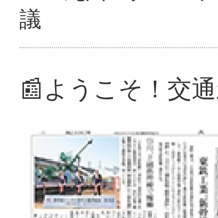
議
📰ようこそ！交