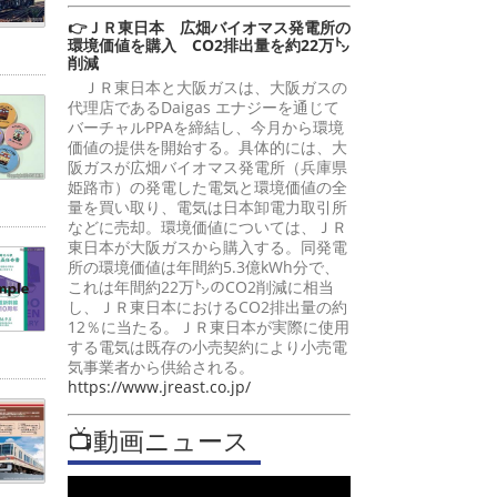
👉ＪＲ東日本 広畑バイオマス発電所の
環境価値を購入 CO2排出量を約22万㌧
削減
ＪＲ東日本と大阪ガスは、大阪ガスの
代理店であるDaigas エナジーを通じて
バーチャルPPAを締結し、今月から環境
価値の提供を開始する。具体的には、大
阪ガスが広畑バイオマス発電所（兵庫県
姫路市）の発電した電気と環境価値の全
量を買い取り、電気は日本卸電力取引所
などに売却。環境価値については、ＪＲ
東日本が大阪ガスから購入する。同発電
所の環境価値は年間約5.3億kWh分で、
これは年間約22万㌧のCO2削減に相当
し、ＪＲ東日本におけるCO2排出量の約
12％に当たる。ＪＲ東日本が実際に使用
する電気は既存の小売契約により小売電
気事業者から供給される。
https://www.jreast.co.jp/
📺動画ニュース