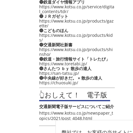
🔵鉄道ダイヤ情報アプリ
https://www.kotsu.co.jp/service/digita
l_contents/tdr/
🔵ＪＲガゼット
https://www.kotsu.co.jp/products/gaz
ette/
🔵こどものほん
https://www.kotsu.co.jp/products/kid
s/
🔵交通新聞社新書
https://www.kotsu.co.jp/products/shi
nsho/
🔵鉄道・旅行情報サイト「トレたび」
https://www.toretabi.jp/
🔵さんたつ ｂｙ 散歩の達人
https://san-tatsu.jp/
🔵中央線が好きだ。 × 散歩の達人
https://chuosuki.jp/
👆おしえて！ 電子版
交通新聞電子版サービスについてご紹介
https://www.kotsu.co.jp/newspaper_t
opics/2021/post_4048.html
弊社では、お客様の当サイトに