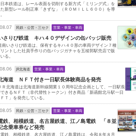
日本鉄道は、レール表面を切削する新方式「ミリング式」を
した新型レール削正車「きずな」（ＲＯＭＩＬＬ６００）を導
る。
08.07
民鉄・公営・三セク
営業・事業・車両
いさりび鉄道 キハ４０デザインの缶バッジ販売
道南いさりび鉄道は、保有するキハ４０形の車両デザイン７種
プリントした社員手作りの缶バッジガチャを五稜郭駅売店で販
ている。
08.06
JR北海道
営業・事業・車両
北海道 ＮＦＴ付き一日駅長体験商品を発売
ＪＲ北海道は北海道新幹線開業１０周年記念企画として、一日駅長
ができるＮＦＴ（非代替性トークン）付き商品「新函館北斗駅一日
ＮＦＴ」を発売している。
08.05
民鉄・公営・三セク
営業・事業・車両
電鉄、相模鉄道、名古屋鉄道、江ノ島電鉄 「８並
記念乗車券など発売
電鉄、相模鉄道、名古屋鉄道、江ノ島電鉄は、令和８年８月