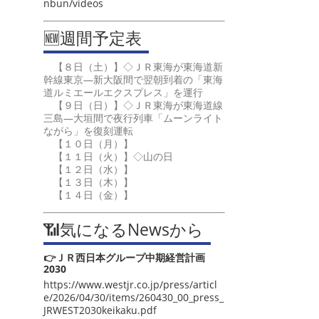
nbun/videos
🆕週間予定表
【８日（土）】◇ＪＲ東海が東海道新
幹線東京―新大阪間で翌朝到着の「東海
道ルミエールエクスプレス」を運行
【９日（日）】◇ＪＲ東海が東海道線
三島―大垣間で夜行列車「ムーンライト
ながら」を復刻運転
【１０日（月）】
【１１日（火）】◇山の日
【１２日（水）】
【１３日（木）】
【１４日（金）】
📶気になるNewsから
👉ＪＲ西日本グループ中期経営計画
2030
https://www.westjr.co.jp/press/articl
e/2026/04/30/items/260430_00_press_
JRWEST2030keikaku.pdf