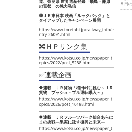
道、奈良県 世界遺産登録「飛鳥・藤原
８日
の宮都」の魅力発信
🔴ＪＲ東日本 映画「ルックバック」と
タイアップしたキャンペーン展開
https://www.toretabi.jp/railway_info/e
ntry-26091.html
🔀ＨＰリンク集
https://www.kotsu.co.jp/newspaper_t
opics/2022/post_5238.html
✅連載企画
🔶連載 ＪＲ貨物「梅田峠に挑む～ＪＲ
貨物 プッシュ・プル運転導入～」
https://www.kotsu.co.jp/newspaper_t
opics/2026/post_10188.html
🔶連載 ＪＲフルーツパーク仙台あらは
まの挑戦―果実に託す復興と未来―
https://www.kotsu.co.jp/newspaper_t