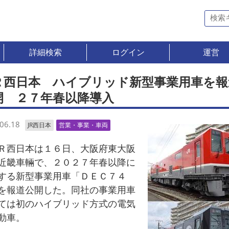
詳細検索
ログイン
運営
Ｒ西日本 ハイブリッド新型事業用車を報
開 ２７年春以降導入
06.18
JR西日本
営業・事業・車両
西日本は１６日、大阪府東大阪
近畿車輛で、２０２７年春以降に
する新型事業用車「ＤＥＣ７４
を報道公開した。同社の事業用車
ては初のハイブリッド方式の電気
動車。