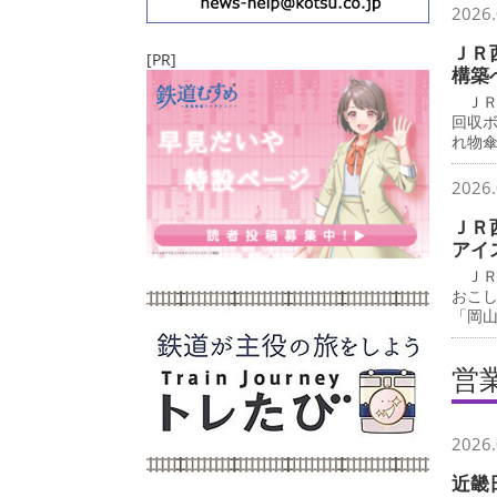
2026.
ＪＲ
[PR]
構築
ＪＲ
回収
れ物
2026.
ＪＲ
アイ
ＪＲ
おこ
「岡
営
2026.
近畿