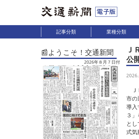
記事分類
業種分類
Ｊ
📰ようこそ！交通新聞
公
2026年８月７日付
2026.
ＪＲ
市の
導入
３」
とし
式気