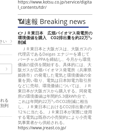
https://www.kotsu.co.jp/service/digita
l_contents/tdr/
📶速報 Breaking news
👉ＪＲ東日本 広畑バイオマス発電所の
環境価値を購入 CO2排出量を約22万㌧
さい
削減
ＪＲ東日本と大阪ガスは、大阪ガスの
代理店であるDaigas エナジーを通じて
バーチャルPPAを締結し、今月から環境
価値の提供を開始する。具体的には、大
阪ガスが広畑バイオマス発電所（兵庫県
姫路市）の発電した電気と環境価値の全
量を買い取り、電気は日本卸電力取引所
などに売却。環境価値については、ＪＲ
東日本が大阪ガスから購入する。同発電
所の環境価値は年間約5.3億kWh分で、
われる
これは年間約22万㌧のCO2削減に相当
特別列
し、ＪＲ東日本におけるCO2排出量の約
12％に当たる。ＪＲ東日本が実際に使用
する電気は既存の小売契約により小売電
気事業者から供給される。
https://www.jreast.co.jp/