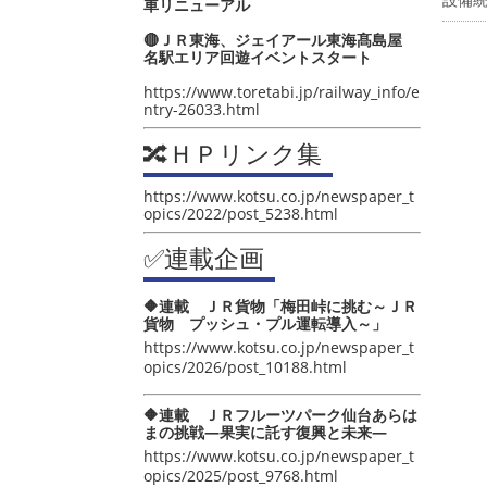
車リニューアル
🔴ＪＲ東海、ジェイアール東海髙島屋
名駅エリア回遊イベントスタート
https://www.toretabi.jp/railway_info/e
ntry-26033.html
🔀ＨＰリンク集
https://www.kotsu.co.jp/newspaper_t
opics/2022/post_5238.html
✅連載企画
🔶連載 ＪＲ貨物「梅田峠に挑む～ＪＲ
貨物 プッシュ・プル運転導入～」
https://www.kotsu.co.jp/newspaper_t
opics/2026/post_10188.html
🔶連載 ＪＲフルーツパーク仙台あらは
まの挑戦―果実に託す復興と未来―
https://www.kotsu.co.jp/newspaper_t
opics/2025/post_9768.html