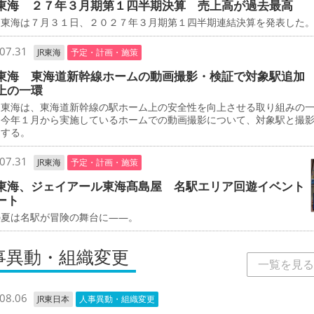
東海 ２７年３月期第１四半期決算 売上高が過去最高
東海は７月３１日、２０２７年３月期第１四半期連結決算を発表した
07.31
JR東海
予定・計画・施策
東海 東海道新幹線ホームの動画撮影・検証で対象駅追加
上の一環
東海は、東海道新幹線の駅ホーム上の安全性を向上させる取り組みの
、今年１月から実施しているホームでの動画撮影について、対象駅と撮
加する。
07.31
JR東海
予定・計画・施策
東海、ジェイアール東海髙島屋 名駅エリア回遊イベント
ート
夏は名駅が冒険の舞台に――。
事異動・組織変更
一覧を見る
08.06
JR東日本
人事異動・組織変更