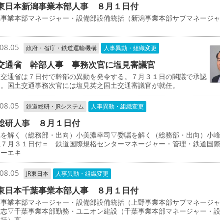
東日本新潟事業本部人事 ８月１日付
事業本部マネージャー・設備部設備統括（新潟事業本部サブマネージ
司
08.05
政府・省庁・鉄道運輸機構
人事異動・組織変更
交通省 幹部人事 事務次官に塩見審議官
交通省は７日付で幹部の異動を発令する。７月３１日の閣議で承認
た。国土交通事務次官には塩見英之国土交通審議官が就任。
08.05
鉄道総研・JRシステム
人事異動・組織変更
総研人事 ８月１日付
を解く（総務部・出向）小美濃幸司▽委嘱を解く（総務部・出向）小
上７月３１日付＝ 鉄道国際規格センターマネージャー・管理・鉄道国
ターエキ
08.05
JR東日本
人事異動・組織変更
東日本千葉事業本部人事 ８月１日付
事業本部マネージャー・設備部設備統括（上野事業本部サブマネージ
太志▽千葉事業本部勤務・ユニオン建設（千葉事業本部マネージャー・
統括）髙