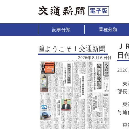
記事分類
業種分類
Ｊ
📰ようこそ！交通新聞
日
2026年８月６日付
2026.
東海
部長
東海
号通
東海