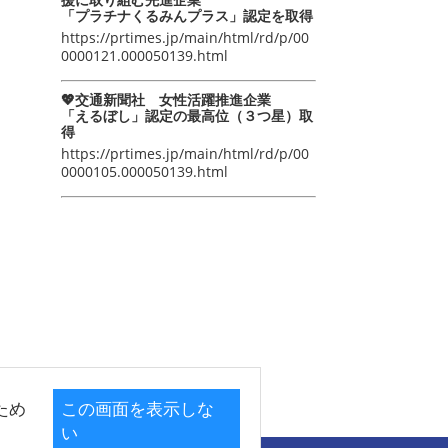
「プラチナくるみんプラス」認定を取得
https://prtimes.jp/main/html/rd/p/00
0000121.000050139.html
💖交通新聞社 女性活躍推進企業
「えるぼし」認定の最高位（３つ星）取
得
https://prtimes.jp/main/html/rd/p/00
0000105.000050139.html
ため
この画面を表示しな
い