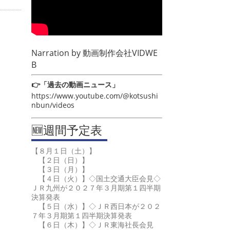
Narration by
動画制作会社VIDWE
B
👉「過去の動画ニュース」
https://www.youtube.com/@kotsushi
nbun/videos
🆕週間予定表
【８月１日（土）】
【２日（日）】
【３日（月）】
【４日（火）】◇国土交通大臣会見◇
ＪＲ九州が２０２７年３月期第１四半期
決算発表
【５日（水）】◇ＪＲ西日本が２０２
７年３月期第１四半期決算発表
【６日（木）】◇ＪＲ東海社長会見