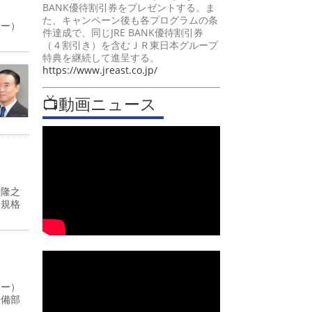
BANK優待割引券をプレゼントする。ま
た、キャンペーン後も各プログラムの条
ャー）
件達成で、同じJRE BANK優待割引券
（４割引き）を含むＪＲ東日本グループ
特典を継続して進呈する。
https://www.jreast.co.jp/
📺動画ニュース
峰隆之
際規格
ャー）
設備部