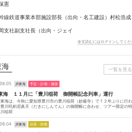
保憲
線鉄道事業本部施設部長（出向・名工建設）村松浩成
支社副支社長（出向・ジェイ
全文読むにはログインしてくだ
東海
一覧を見る
08.05
JR東海
予定・計画・施策
東海 １１月に「豊川稲荷 御開帳記念列車」運行
東海は、今秋に愛知県豊川市の豊川稲荷（妙厳寺）で７２年ぶりに行
・豊川吒枳尼眞天（だきにしんてん）の御開帳に合わせ、ツアー限定の
豊川稲荷
08.04
JR東海
決算・財務