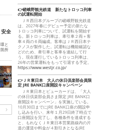
。
👉嵯峨野観光鉄道 新たなトロッコ列車
の試運転開始
ＪＲ西日本グループの嵯峨野観光鉄道
は、2027年春にデビュー予定の新たな
 安全
トロッコ列車について、試運転を開始す
る。新トロッコ列車は、牽引車２両＋客
車４両の６両編成。客車はＪＲ西日本テ
一環と
クノスが製作した。試運転は機能確認な
影箇所
どのため、牽引車と客車を連結して行
う。現在運行しているトロッコ列車は、
26年の営業運転をもって引退する予定。
https://www.westjr.co.jp/
👉ＪＲ東日本 大人の休日倶楽部会員限
定 JRE BANK口座開設キャンペーン
ＪＲ東日本とビューカードは、「大人
の休日倶楽部会員さま限定 JRE BANK口
座開設キャンペーン」を実施している。
10月30日までにJRE BANK口座の開設申
し込みを行い、来年１月29日終了時点で
口座開設を完了し、各種条件を達成する
と、もれなくＪＲ東日本営業路線内の片
道の運賃や料金が４割引きとなるJRE