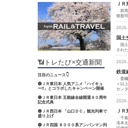
ＪＲ
群馬
猪股
2026.
国土
国土
され
📶トレたび×交通新聞
2026.
鉄道
注目のニュース👇
委嘱
🔴ＪＲ東日本 人気アニメ「ハイキュ
＝以
ー‼」とコラボしたキャンペーン開催
セン
🔴ＪＲ東日本 五能線全線開通９０周年
2026.
記念式典
ＪＲ
🔴ＪＲ西日本 「山口ＤＣ」観光列車で
盛り上げ
千葉
滝本
🔴ＪＲ四国 ８０００系アンパンマン列
設備