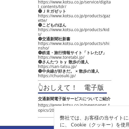
https://www.kotsu.co.jp/service/digita
l_contents/tdr/
🔵ＪＲガゼット
https://www.kotsu.co.jp/products/gaz
ette/
🔵こどものほん
https://www.kotsu.co.jp/products/kid
s/
🔵交通新聞社新書
https://www.kotsu.co.jp/products/shi
nsho/
🔵鉄道・旅行情報サイト「トレたび」
https://www.toretabi.jp/
🔵さんたつ ｂｙ 散歩の達人
https://san-tatsu.jp/
🔵中央線が好きだ。 × 散歩の達人
https://chuosuki.jp/
👆おしえて！ 電子版
交通新聞電子版サービスについてご紹介
https://www.kotsu.co.jp/newspaper_t
opics/2021/post_4048.html
弊社では、お客様の当サイトに
に、 Cookie（クッキー）を