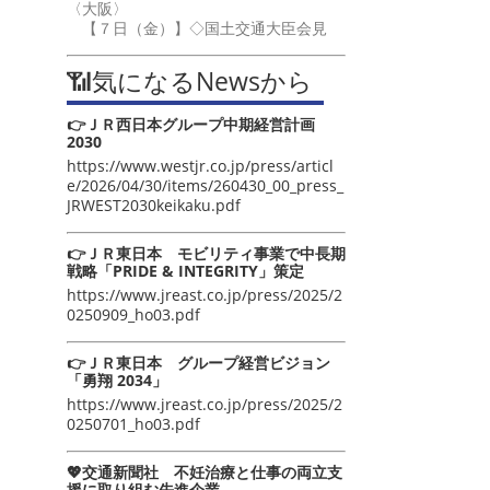
〈大阪〉
【７日（金）】◇国土交通大臣会見
📶気になるNewsから
👉ＪＲ西日本グループ中期経営計画
2030
https://www.westjr.co.jp/press/articl
e/2026/04/30/items/260430_00_press_
JRWEST2030keikaku.pdf
👉ＪＲ東日本 モビリティ事業で中長期
戦略「PRIDE & INTEGRITY」策定
https://www.jreast.co.jp/press/2025/2
0250909_ho03.pdf
👉ＪＲ東日本 グループ経営ビジョン
「勇翔 2034」
https://www.jreast.co.jp/press/2025/2
0250701_ho03.pdf
💖交通新聞社 不妊治療と仕事の両立支
援に取り組む先進企業