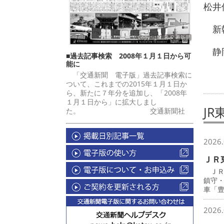
松井
新幹
静岡
■過去記事検索 2008年１月１日から可
能に
「交通新聞 電子版」過去記事検索に
ついて、これまでの2015年１月１日か
ら、新たに７年分を追加し、「2008年
１月１日から」に拡大しまし
JR
た。 交通新聞社
2026.
ＪＲ
ＪＲ
鎮守
車「
2026.