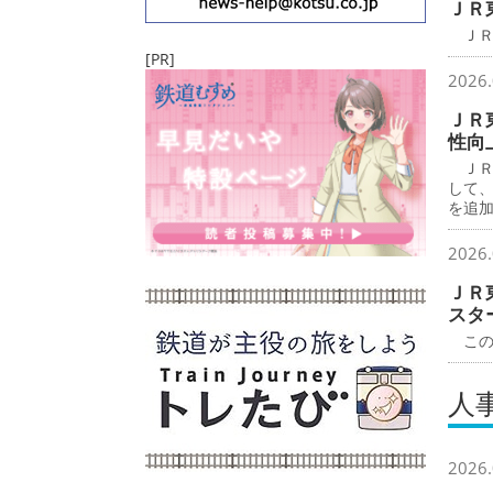
ＪＲ
ＪＲ
[PR]
2026.
ＪＲ
性向
ＪＲ
して
を追
2026.
ＪＲ
スタ
この
人
2026.