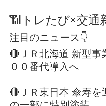
📶トレたび×交通
注目のニュース👇
🔴ＪＲ北海道 新型
００番代導入へ
🔴ＪＲ東日本 傘寿
の一部に特別塗装