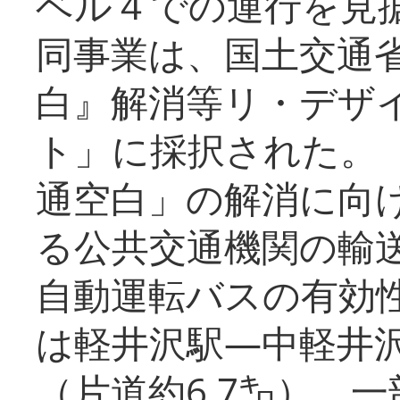
ベル４での運行を見
同事業は、国土交通
白』解消等リ・デザ
ト」に採択された。
通空白」の解消に向
る公共交通機関の輸
自動運転バスの有効
は軽井沢駅―中軽井
（片道約6.7㌔）、