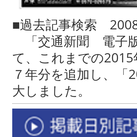
■過去記事検索 20
「交通新聞 電子版
て、これまでの201
７年分を追加し、「2
大しました