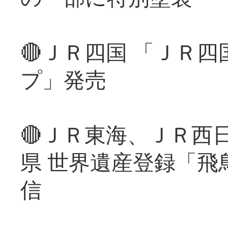
🔴ＪＲ四国 「ＪＲ
プ」発売
🔴ＪＲ東海、ＪＲ西
県 世界遺産登録「飛
信