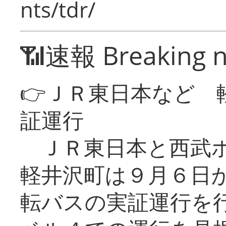
nts/tdr/
📶速報 Breaking 
👉ＪＲ東日本など 
証運行
ＪＲ東日本と西武ホ
軽井沢町は９月６日か
転バスの実証運行を