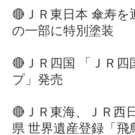
🔴ＪＲ東日本 傘寿
の一部に特別塗装
🔴ＪＲ四国 「ＪＲ
プ」発売
🔴ＪＲ東海、ＪＲ西
県 世界遺産登録「飛