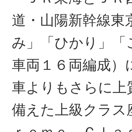
道・山陽新幹線東
み」「ひかり」「
車両１６両編成）
車よりもさらに上
備えた上級クラス
ｒｅｍｅ Ｃｌａ