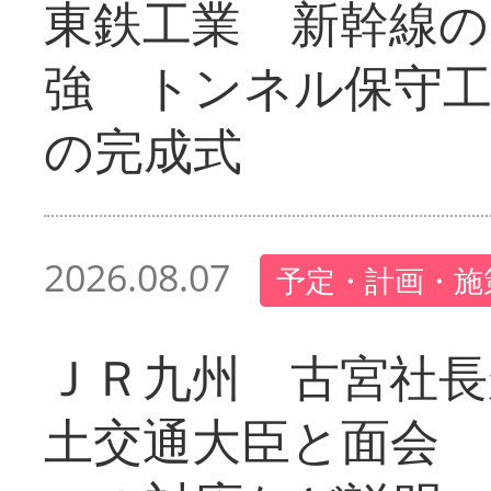
東鉄工業 新幹線の
強 トンネル保守工
の完成式
2026.08.07
予定・計画・施
ＪＲ九州 古宮社長
土交通大臣と面会 