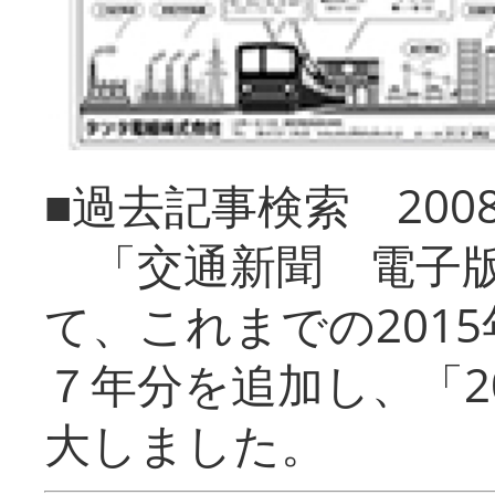
■過去記事検索 20
「交通新聞 電子版
て、これまでの201
７年分を追加し、「2
大しました