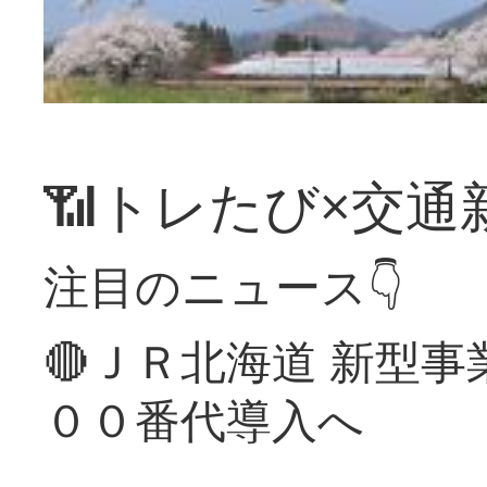
📶トレたび×交通
注目のニュース👇
🔴ＪＲ北海道 新型
００番代導入へ