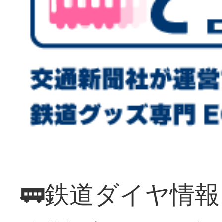
🚃鉄道ダイヤ情