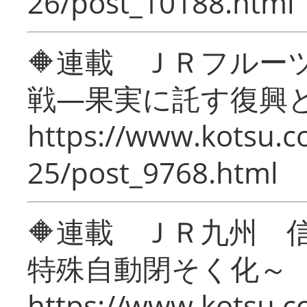
26/post_10188.html
🔶連載 ＪＲフルー
戦―果実に託す復興
https://www.kotsu.c
25/post_9768.html
🔶連載 ＪＲ九州 
特殊自動閉そく化～
https://www.kotsu.c