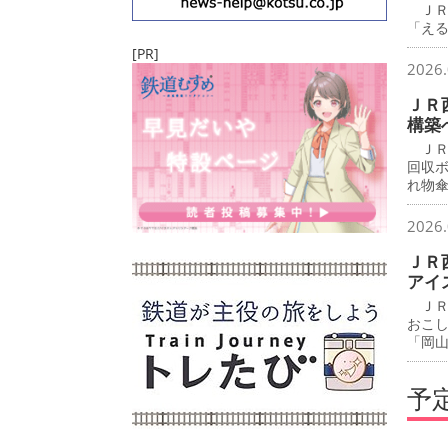
ＪＲ
「え
[PR]
2026.
ＪＲ
構築
ＪＲ
回収
れ物
2026.
ＪＲ
アイ
ＪＲ
おこ
「岡
予