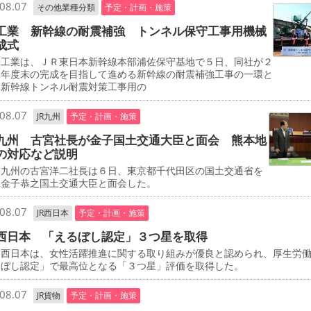
08.07
その他業種分類
予定・計画・施策
工業 新幹線の耐震補強 トンネル保守工事用機械
成式
工業は、ＪＲ東日本新幹線本部浦佐保守基地で５日、同社が２
０年度末の完成を目指して進める新幹線の耐震補強工事の一環と
、新幹線トンネル耐震対策工事用の
08.07
JR九州
予定・計画・施策
九州 古宮社長が金子国土交通大臣と面会 熊本地
の対応など説明
九州の古宮洋二社長は６日、東京都千代田区の国土交通省を
、金子恭之国土交通大臣と面会した。
08.07
JR西日本
予定・計画・施策
西日本 「えるぼし認定」３つ星を取得
西日本は、女性活躍推進に関する取り組みが優良と認められ、厚生労
るぼし認定」で最高位となる「３つ星」評価を取得した。
08.07
JR貨物
予定・計画・施策