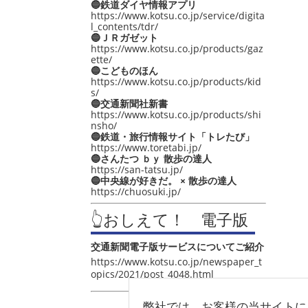
🔵鉄道ダイヤ情報アプリ
https://www.kotsu.co.jp/service/digita
l_contents/tdr/
🔵ＪＲガゼット
https://www.kotsu.co.jp/products/gaz
ette/
🔵こどものほん
https://www.kotsu.co.jp/products/kid
s/
🔵交通新聞社新書
https://www.kotsu.co.jp/products/shi
nsho/
🔵鉄道・旅行情報サイト「トレたび」
https://www.toretabi.jp/
🔵さんたつ ｂｙ 散歩の達人
https://san-tatsu.jp/
🔵中央線が好きだ。 × 散歩の達人
https://chuosuki.jp/
👆おしえて！ 電子版
交通新聞電子版サービスについてご紹介
https://www.kotsu.co.jp/newspaper_t
opics/2021/post_4048.html
弊社では、お客様の当サイトに