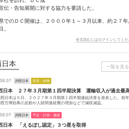
本社を訪れ、ＤＣ成
宣伝・告知展開に対する協力を要請した。
でのＤＣ開催は、２０００年１～３月以来、約２７年
目。
全文読むにはログインしてくだ
西日本
一覧を見る
08.07
JR西日本
決算・財務
西日本 ２７年３月期第１四半期決算 運輸収入が過去最
西日本は５日、２０２７年３月期第１四半期連結決算を発表した。前
関西万博効果の反動や人財関連経費の増加などで減収減益。
08.07
JR西日本
予定・計画・施策
西日本 「えるぼし認定」３つ星を取得