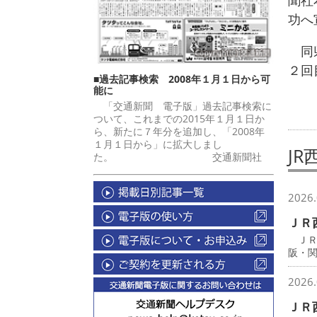
聞社
功へ
同県
２回
■過去記事検索 2008年１月１日から可
能に
「交通新聞 電子版」過去記事検索に
ついて、これまでの2015年１月１日か
ら、新たに７年分を追加し、「2008年
１月１日から」に拡大しまし
JR
た。 交通新聞社
2026.
ＪＲ
ＪＲ
阪・
2026.
ＪＲ