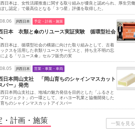
西日本は、女性活躍推進に関する取り組みが優良と認められ、厚生労
るぼし認定」で最高位となる「３つ星」評価を取得した。
08.06
JR西日本
予定・計画・施策
西日本 衣類と傘のリユース実証実験 循環型社会
へ
西日本は、循環型社会の構築に向けた取り組みとして、古着
ボックスを活用した衣類リユースサービスと、持ち主不明の忘
傘による「リユース傘」セルフ販売の実
08.05
JR西日本
営業・事業・車両
西日本岡山支社 「岡山育ちのシャインマスカット
スバー」発売
西日本岡山支社は、地域の魅力発信を目的とした「ふるさと
しプロジェクト」の一環として、オハヨー乳業と協働開発した
山育ちのシャインマスカットアイスバー
定・計画・施策
一覧を見る