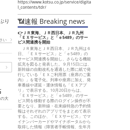
https://www.kotsu.co.jp/service/digita
l_contents/tdr/
📶速報 Breaking news
ぶり
👉ＪＲ東海、ＪＲ西日本、ＪＲ九州
「ＥＸサービス」と「ｅ5489」のサー
さい
ビス間連携を開始
ＪＲ東海とＪＲ西日本、ＪＲ九州は６
日、「ＥＸサービス」と「ｅ5489」の
サービス間連携を開始し、さらなる機能
拡充を図ると発表した。９月15日には、
新幹線の自動改札を通過した際に紙で発
行している「ＥＸご利用票（座席のご案
内）」を電子化。列車や座席に加え、発
車番線や遅延・運休情報も「ＥＸアプ
リ」で表示する。10月20日からは、
高
「ＥＸサービス」と「ｅ5489」のサー
年の大
ビス間を移動する際のログイン操作が不
要となり、新幹線・在来線特急の予約情
報はそれぞれのアプリでをまとめて表示
する。このほか、「ＥＸサービス」でマ
イナンバーカードやマイナポータルから
取得した情報（障害者手帳情報、生年月