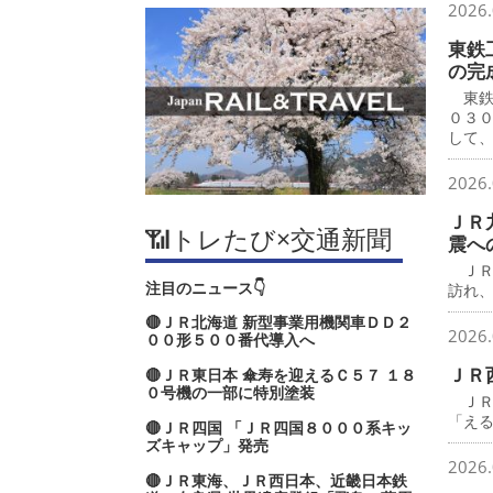
2026.
東鉄
の完
東鉄
０３
して
2026.
ＪＲ
📶トレたび×交通新聞
震へ
ＪＲ
注目のニュース👇
訪れ
🔴ＪＲ北海道 新型事業用機関車ＤＤ２
2026.
００形５００番代導入へ
ＪＲ
🔴ＪＲ東日本 傘寿を迎えるＣ５７ １８
０号機の一部に特別塗装
ＪＲ
「え
🔴ＪＲ四国 「ＪＲ四国８０００系キッ
ズキャップ」発売
2026.
🔴ＪＲ東海、ＪＲ西日本、近畿日本鉄