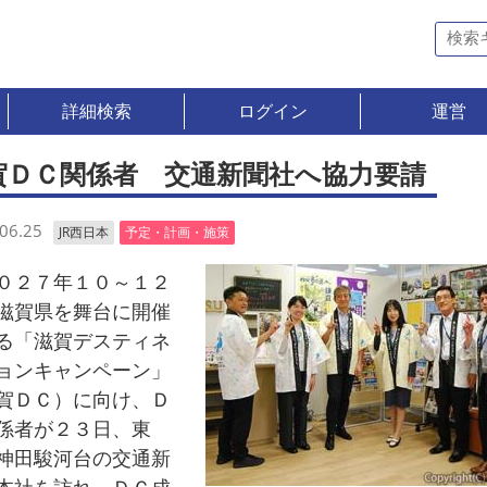
詳細検索
ログイン
運営
賀ＤＣ関係者 交通新聞社へ協力要請
06.25
JR西日本
予定・計画・施策
２７年１０～１２
滋賀県を舞台に開催
る「滋賀デスティネ
ョンキャンペーン」
賀ＤＣ）に向け、Ｄ
係者が２３日、東
神田駿河台の交通新