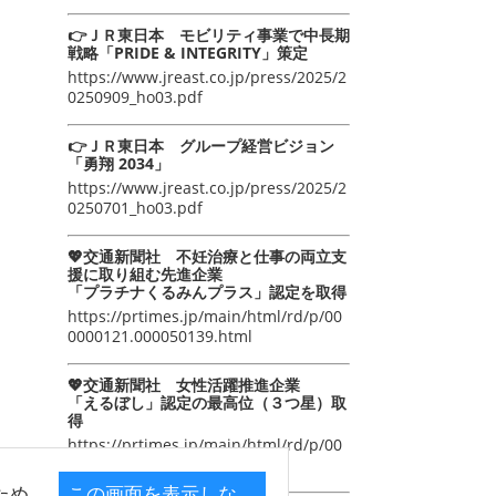
👉ＪＲ東日本 モビリティ事業で中長期
戦略「PRIDE & INTEGRITY」策定
https://www.jreast.co.jp/press/2025/2
0250909_ho03.pdf
👉ＪＲ東日本 グループ経営ビジョン
「勇翔 2034」
https://www.jreast.co.jp/press/2025/2
0250701_ho03.pdf
💖交通新聞社 不妊治療と仕事の両立支
援に取り組む先進企業
「プラチナくるみんプラス」認定を取得
https://prtimes.jp/main/html/rd/p/00
0000121.000050139.html
💖交通新聞社 女性活躍推進企業
「えるぼし」認定の最高位（３つ星）取
得
https://prtimes.jp/main/html/rd/p/00
0000105.000050139.html
ため
この画面を表示しな