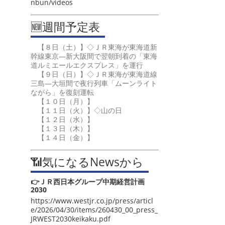
nbun/videos
🆕週間予定表
【８日（土）】◇ＪＲ東海が東海道新
幹線東京―新大阪間で翌朝到着の「東海
道ルミエールエクスプレス」を運行
【９日（日）】◇ＪＲ東海が東海道線
三島―大垣間で夜行列車「ムーンライト
ながら」を復刻運転
【１０日（月）】
【１１日（火）】◇山の日
【１２日（水）】
【１３日（木）】
【１４日（金）】
📶気になるNewsから
👉ＪＲ西日本グループ中期経営計画
2030
https://www.westjr.co.jp/press/articl
e/2026/04/30/items/260430_00_press_
JRWEST2030keikaku.pdf