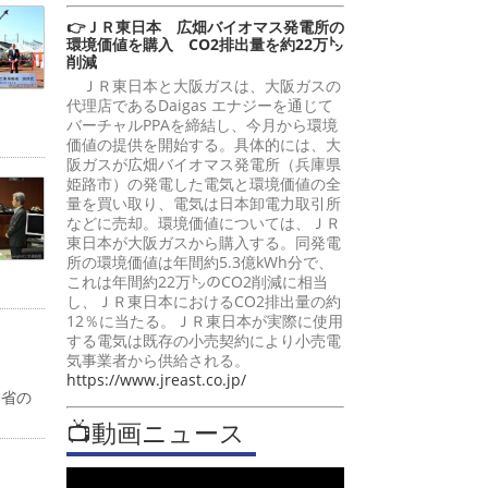
👉ＪＲ東日本 広畑バイオマス発電所の
環境価値を購入 CO2排出量を約22万㌧
削減
ＪＲ東日本と大阪ガスは、大阪ガスの
代理店であるDaigas エナジーを通じて
バーチャルPPAを締結し、今月から環境
価値の提供を開始する。具体的には、大
阪ガスが広畑バイオマス発電所（兵庫県
姫路市）の発電した電気と環境価値の全
量を買い取り、電気は日本卸電力取引所
などに売却。環境価値については、ＪＲ
東日本が大阪ガスから購入する。同発電
所の環境価値は年間約5.3億kWh分で、
これは年間約22万㌧のCO2削減に相当
し、ＪＲ東日本におけるCO2排出量の約
12％に当たる。ＪＲ東日本が実際に使用
する電気は既存の小売契約により小売電
気事業者から供給される。
https://www.jreast.co.jp/
働省の
📺動画ニュース