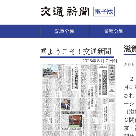
記事分類
業種分類
滋
📰ようこそ！交通新聞
2026年８月７日付
2026.
２０
月に
され
ーシ
（滋
Ｃ関
京・