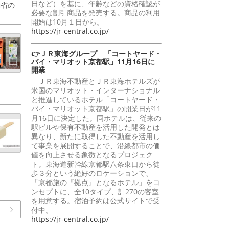
日など）を基に、年齢などの資格確認が
働省の
必要な割引商品を発売する。商品の利用
開始は10月１日から。
https://jr-central.co.jp/
👉ＪＲ東海グループ 「コートヤード・
バイ・マリオット京都駅」11月16日に
開業
ＪＲ東海不動産とＪＲ東海ホテルズが
米国のマリオット・インターナショナル
と推進しているホテル「コートヤード・
バイ・マリオット京都駅」の開業日が11
月16日に決定した。同ホテルは、従来の
駅ビルや保有不動産を活用した開発とは
異なり、新たに取得した不動産を活用し
て事業を展開することで、沿線都市の価
値を向上させる象徴となるプロジェク
ト。東海道新幹線京都駅八条東口から徒
歩３分という絶好のロケーションで、
「京都旅の『拠点』となるホテル」をコ
ンセプトに、全10タイプ、計270の客室
を用意する。宿泊予約は公式サイトで受
付中。
https://jr-central.co.jp/