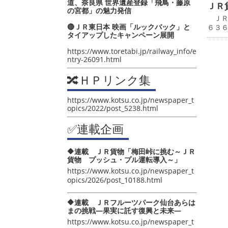
道、奈良県 世界遺産登録「飛鳥・藤原
ＪＲ
の宮都」の魅力発信
ＪＲ
🔴ＪＲ東日本 映画「ルックバック」と
６３
タイアップしたキャンペーン展開
https://www.toretabi.jp/railway_info/e
ntry-26091.html
🔀ＨＰリンク集
https://www.kotsu.co.jp/newspaper_t
opics/2022/post_5238.html
✅連載企画
🔶連載 ＪＲ貨物「梅田峠に挑む～ＪＲ
貨物 プッシュ・プル運転導入～」
https://www.kotsu.co.jp/newspaper_t
opics/2026/post_10188.html
🔶連載 ＪＲフルーツパーク仙台あらは
まの挑戦―果実に託す復興と未来―
https://www.kotsu.co.jp/newspaper_t