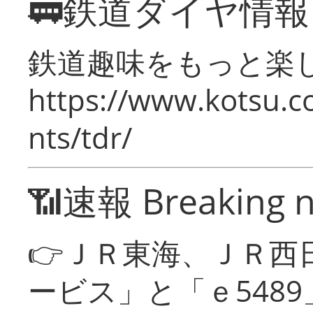
🚃鉄道ダイヤ情
鉄道趣味をもっと楽
https://www.kotsu.co
nts/tdr/
📶速報 Breaking 
👉ＪＲ東海、ＪＲ西
ービス」と「ｅ548