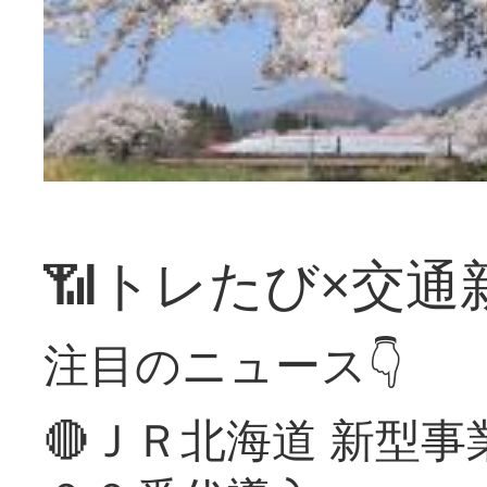
📶トレたび×交通
注目のニュース👇
🔴ＪＲ北海道 新型