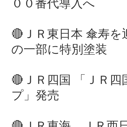
００番代導入へ
🔴ＪＲ東日本 傘寿
の一部に特別塗装
🔴ＪＲ四国 「ＪＲ
プ」発売
🔴ＪＲ東海、ＪＲ西