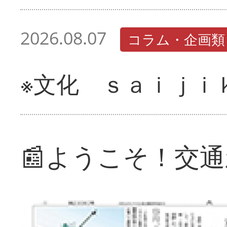
2026.08.07
コラム・企画類
※文化 ｓａｉｊｉ
📰ようこそ！交