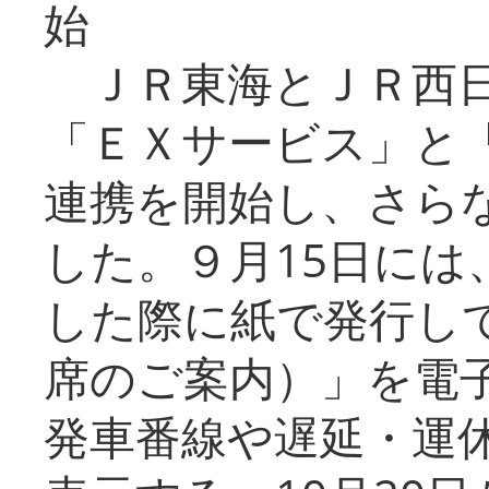
始
ＪＲ東海とＪＲ西日
「ＥＸサービス」と「
連携を開始し、さら
した。９月15日には
した際に紙で発行し
席のご案内）」を電
発車番線や遅延・運