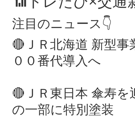
📶トレたび×交通
注目のニュース👇
🔴ＪＲ北海道 新型
００番代導入へ
🔴ＪＲ東日本 傘寿
の一部に特別塗装