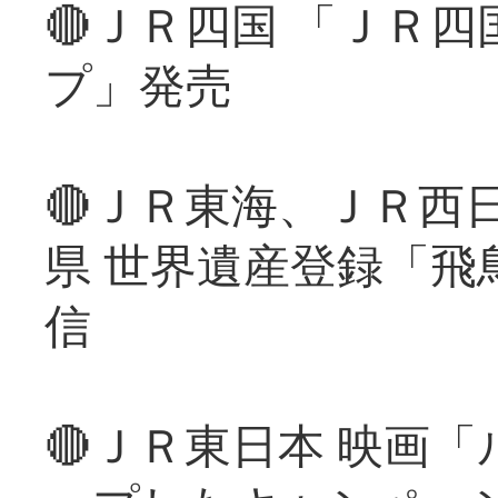
🔴ＪＲ四国 「ＪＲ
プ」発売
🔴ＪＲ東海、ＪＲ西
県 世界遺産登録「飛
信
🔴ＪＲ東日本 映画