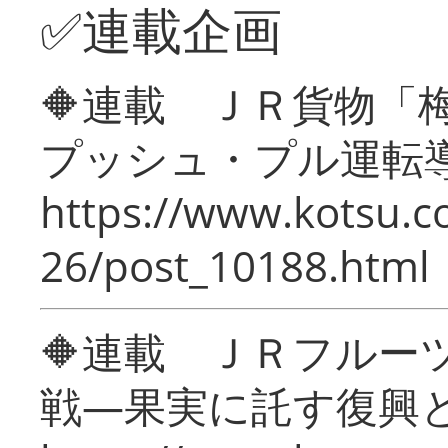
✅連載企画
🔶連載 ＪＲ貨物
プッシュ・プル運転
https://www.kotsu.c
26/post_10188.html
🔶連載 ＪＲフルー
戦―果実に託す復興