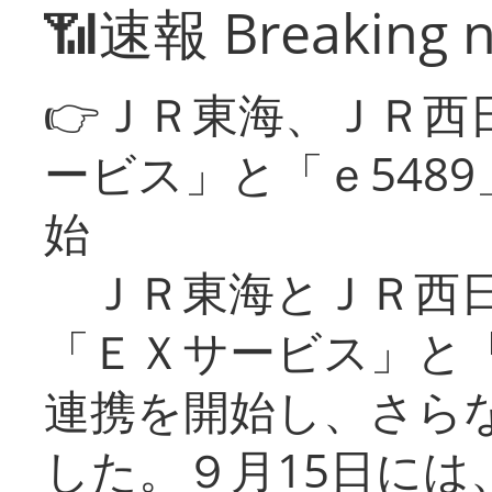
📶速報 Breaking 
👉ＪＲ東海、ＪＲ西
ービス」と「ｅ548
始
ＪＲ東海とＪＲ西日
「ＥＸサービス」と「
連携を開始し、さら
した。９月15日には