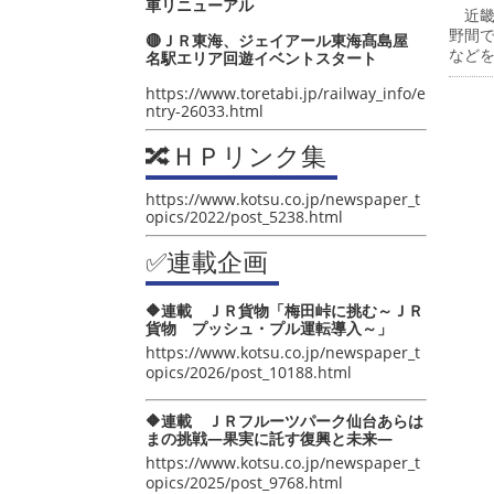
車リニューアル
近畿
野間
🔴ＪＲ東海、ジェイアール東海髙島屋
など
名駅エリア回遊イベントスタート
https://www.toretabi.jp/railway_info/e
ntry-26033.html
🔀ＨＰリンク集
https://www.kotsu.co.jp/newspaper_t
opics/2022/post_5238.html
✅連載企画
🔶連載 ＪＲ貨物「梅田峠に挑む～ＪＲ
貨物 プッシュ・プル運転導入～」
https://www.kotsu.co.jp/newspaper_t
opics/2026/post_10188.html
🔶連載 ＪＲフルーツパーク仙台あらは
まの挑戦―果実に託す復興と未来―
https://www.kotsu.co.jp/newspaper_t
opics/2025/post_9768.html