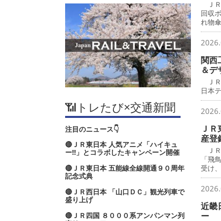
ＪＲ
回収
れ物
2026.
関西
＆デ
ＪＲ
日本
📶トレたび×交通新聞
2026.
ＪＲ
注目のニュース👇
産登
🔴ＪＲ東日本 人気アニメ「ハイキュ
ＪＲ
ー‼」とコラボしたキャンペーン開催
「飛
🔴ＪＲ東日本 五能線全線開通９０周年
受け
記念式典
2026.
🔴ＪＲ西日本 「山口ＤＣ」観光列車で
盛り上げ
近畿
ー
🔴ＪＲ四国 ８０００系アンパンマン列