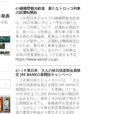
👉嵯峨野観光鉄道 新たなトロッコ列車
の試運転開始
を発表
ＪＲ西日本グループの嵯峨野観光鉄道
をそれ
は、2027年春にデビュー予定の新たな
トロッコ列車について、試運転を開始す
る。新トロッコ列車は、牽引車２両＋客
車４両の６両編成。客車はＪＲ西日本テ
クノスが製作した。試運転は機能確認な
どのため、牽引車と客車を連結して行
う。現在運行しているトロッコ列車は、
26年の営業運転をもって引退する予定。
https://www.westjr.co.jp/
👉ＪＲ東日本 大人の休日倶楽部会員限
定 JRE BANK口座開設キャンペーン
ＪＲ東日本とビューカードは、「大人
の休日倶楽部会員さま限定 JRE BANK口
座開設キャンペーン」を実施している。
10月30日までにJRE BANK口座の開設申
し込みを行い、来年１月29日終了時点で
口座開設を完了し、各種条件を達成する
と、もれなくＪＲ東日本営業路線内の片
道の運賃や料金が４割引きとなるJRE