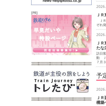
2026.
[PR]
ＪＲ
ＪＲ
ぞれ
2026.
ＪＲ
たな
訪日
動 
７月
予
2026.
ＪＲ
構築