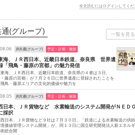
全文読むにはログインしてくだ
共通(グループ)
一覧を見る
08.06
JR共通(グループ)
予定・計画・施策
東海、ＪＲ西日本、近畿日本鉄道、奈良県 世界遺
録「飛鳥・藤原の宮都」の魅力発信
東海、ＪＲ西日本、近畿日本鉄道、奈良県の４者は３日、
鳥・藤原の宮都」が７月２６日に世界遺産に登録されたことを
、飛鳥・藤原エリアの文化的価値や魅力を
08.05
JR共通(グループ)
予定・計画・施策
西日本、ＪＲ貨物など 水素輸送のシステム開発がＮＥＤ
に採択
西日本、ＪＲ貨物など９社は７月３０日、「鉄道による水素輸送の供
環境価値管理システム開発」が、同１３日に国立研究開発法人新エネル
技術総合開