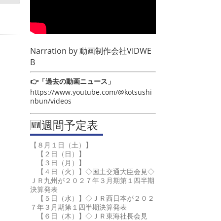
Narration by
動画制作会社VIDWE
B
👉「過去の動画ニュース」
https://www.youtube.com/@kotsushi
nbun/videos
🆕週間予定表
【８月１日（土）】
【２日（日）】
【３日（月）】
【４日（火）】◇国土交通大臣会見◇
ＪＲ九州が２０２７年３月期第１四半期
決算発表
【５日（水）】◇ＪＲ西日本が２０２
７年３月期第１四半期決算発表
【６日（木）】◇ＪＲ東海社長会見