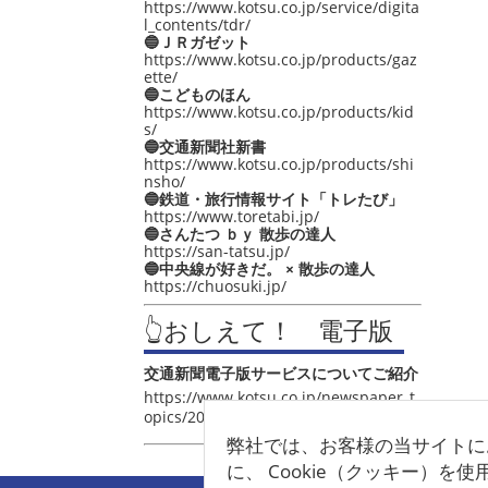
https://www.kotsu.co.jp/service/digita
l_contents/tdr/
🔵ＪＲガゼット
https://www.kotsu.co.jp/products/gaz
ette/
🔵こどものほん
https://www.kotsu.co.jp/products/kid
s/
🔵交通新聞社新書
https://www.kotsu.co.jp/products/shi
nsho/
🔵鉄道・旅行情報サイト「トレたび」
https://www.toretabi.jp/
🔵さんたつ ｂｙ 散歩の達人
https://san-tatsu.jp/
🔵中央線が好きだ。 × 散歩の達人
https://chuosuki.jp/
👆おしえて！ 電子版
交通新聞電子版サービスについてご紹介
https://www.kotsu.co.jp/newspaper_t
opics/2021/post_4048.html
弊社では、お客様の当サイトに
に、 Cookie（クッキー）を