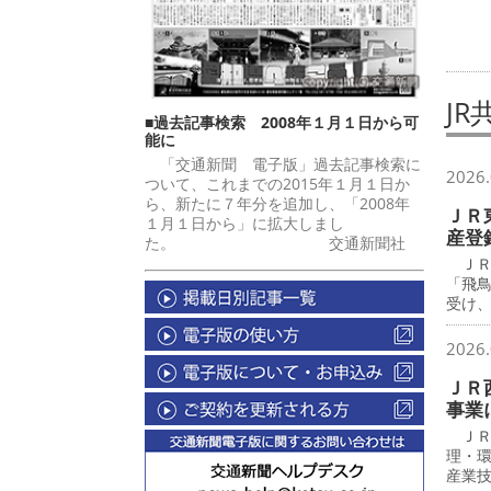
JR
■過去記事検索 2008年１月１日から可
能に
「交通新聞 電子版」過去記事検索に
2026.
ついて、これまでの2015年１月１日か
ら、新たに７年分を追加し、「2008年
ＪＲ
１月１日から」に拡大しまし
産登
た。 交通新聞社
ＪＲ
「飛
受け
2026.
ＪＲ
事業
ＪＲ
理・
産業