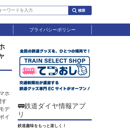
プライバシーポリシー
ホ
ャ
マホ
開す
🚃鉄道ダイヤ情報アプ
モデ
リ
ポイ
鉄道趣味をもっと楽しく！