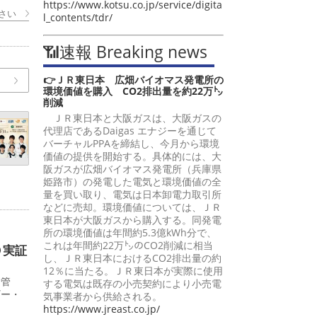
https://www.kotsu.co.jp/service/digita
さい
l_contents/tdr/
📶速報 Breaking news
👉ＪＲ東日本 広畑バイオマス発電所の
環境価値を購入 CO2排出量を約22万㌧
削減
ＪＲ東日本と大阪ガスは、大阪ガスの
代理店であるDaigas エナジーを通じて
バーチャルPPAを締結し、今月から環境
価値の提供を開始する。具体的には、大
阪ガスが広畑バイオマス発電所（兵庫県
姫路市）の発電した電気と環境価値の全
量を買い取り、電気は日本卸電力取引所
などに売却。環境価値については、ＪＲ
東日本が大阪ガスから購入する。同発電
所の環境価値は年間約5.3億kWh分で、
これは年間約22万㌧のCO2削減に相当
Ｏ実証
し、ＪＲ東日本におけるCO2排出量の約
12％に当たる。ＪＲ東日本が実際に使用
給管
する電気は既存の小売契約により小売電
ギー・
気事業者から供給される。
https://www.jreast.co.jp/