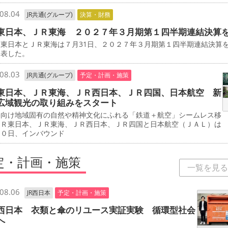
08.04
JR共通(グループ)
決算・財務
東日本、ＪＲ東海 ２０２７年３月期第１四半期連結決算
東日本とＪＲ東海は７月31日、２０２７年３月期第１四半期連結決算
発表した。
08.03
JR共通(グループ)
予定・計画・施策
東日本、ＪＲ東海、ＪＲ西日本、ＪＲ四国、日本航空 新
広域観光の取り組みをスタート
客向け地域固有の自然や精神文化にふれる「鉄道＋航空」シームレス移
ＪＲ東日本、ＪＲ東海、ＪＲ西日本、ＪＲ四国と日本航空（ＪＡＬ）は
３０日、インバウンド
定・計画・施策
一覧を見る
08.06
JR西日本
予定・計画・施策
西日本 衣類と傘のリユース実証実験 循環型社会
へ