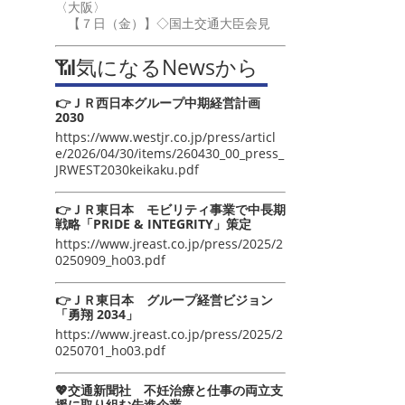
〈大阪〉
【７日（金）】◇国土交通大臣会見
📶気になるNewsから
👉ＪＲ西日本グループ中期経営計画
2030
https://www.westjr.co.jp/press/articl
e/2026/04/30/items/260430_00_press_
JRWEST2030keikaku.pdf
👉ＪＲ東日本 モビリティ事業で中長期
戦略「PRIDE & INTEGRITY」策定
https://www.jreast.co.jp/press/2025/2
0250909_ho03.pdf
👉ＪＲ東日本 グループ経営ビジョン
「勇翔 2034」
https://www.jreast.co.jp/press/2025/2
0250701_ho03.pdf
💖交通新聞社 不妊治療と仕事の両立支
援に取り組む先進企業