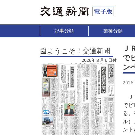
記事分類
業種分類
Ｊ
📰ようこそ！交通新聞
で
2026年８月６日付
ン
2026.
ＪＲ
でピ
る。
ル）
ント