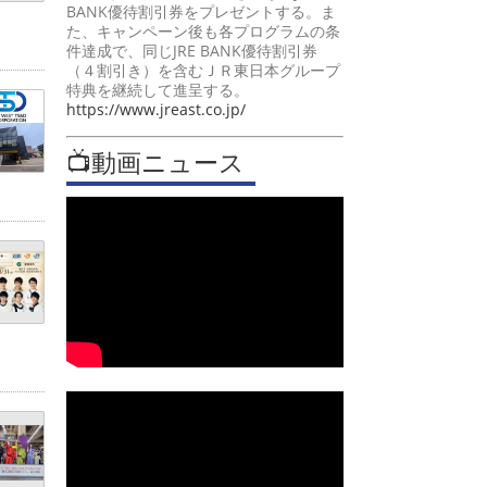
BANK優待割引券をプレゼントする。ま
た、キャンペーン後も各プログラムの条
件達成で、同じJRE BANK優待割引券
（４割引き）を含むＪＲ東日本グループ
特典を継続して進呈する。
https://www.jreast.co.jp/
📺動画ニュース