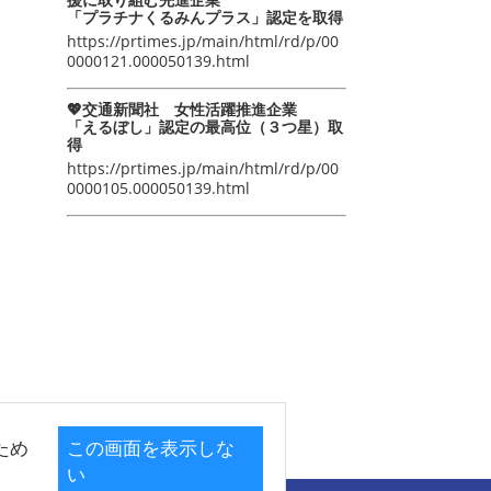
「プラチナくるみんプラス」認定を取得
https://prtimes.jp/main/html/rd/p/00
0000121.000050139.html
💖交通新聞社 女性活躍推進企業
「えるぼし」認定の最高位（３つ星）取
得
https://prtimes.jp/main/html/rd/p/00
0000105.000050139.html
ため
この画面を表示しな
い