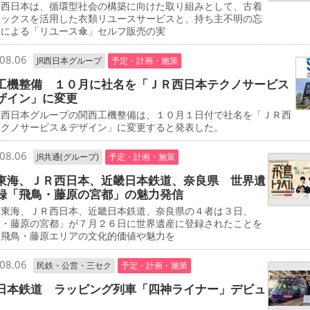
西日本は、循環型社会の構築に向けた取り組みとして、古着
ボックスを活用した衣類リユースサービスと、持ち主不明の忘
傘による「リユース傘」セルフ販売の実
08.06
JR西日本グループ
予定・計画・施策
工機整備 １０月に社名を「ＪＲ西日本テクノサービス
ザイン」に変更
西日本グループの関西工機整備は、１０月１日付で社名を「ＪＲ西
テクノサービス＆デザイン」に変更すると発表した。
08.06
JR共通(グループ)
予定・計画・施策
東海、ＪＲ西日本、近畿日本鉄道、奈良県 世界遺
録「飛鳥・藤原の宮都」の魅力発信
東海、ＪＲ西日本、近畿日本鉄道、奈良県の４者は３日、
鳥・藤原の宮都」が７月２６日に世界遺産に登録されたことを
、飛鳥・藤原エリアの文化的価値や魅力を
08.06
民鉄・公営・三セク
予定・計画・施策
日本鉄道 ラッピング列車「四神ライナー」デビュ