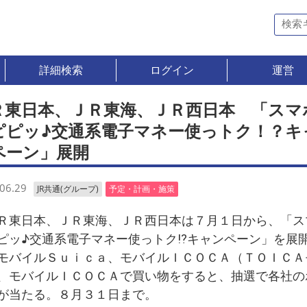
詳細検索
ログイン
運営
Ｒ東日本、ＪＲ東海、ＪＲ西日本 「スマ
ピピッ♪交通系電子マネー使っトク！？キ
ペーン」展開
06.29
JR共通(グループ)
予定・計画・施策
東日本、ＪＲ東海、ＪＲ西日本は７月１日から、「ス
ピッ♪交通系電子マネー使っトク⁉キャンペーン」を展
モバイルＳｕｉｃａ、モバイルＩＣＯＣＡ（ＴＯＩＣＡ
、モバイルＩＣＯＣＡで買い物をすると、抽選で各社の
が当たる。８月３１日まで。