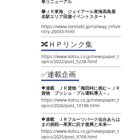
車リニューアル
🔴ＪＲ東海、ジェイアール東海髙島屋
名駅エリア回遊イベントスタート
https://www.toretabi.jp/railway_info/e
ntry-26033.html
🔀ＨＰリンク集
https://www.kotsu.co.jp/newspaper_t
opics/2022/post_5238.html
✅連載企画
🔶連載 ＪＲ貨物「梅田峠に挑む～ＪＲ
貨物 プッシュ・プル運転導入～」
https://www.kotsu.co.jp/newspaper_t
opics/2026/post_10188.html
🔶連載 ＪＲフルーツパーク仙台あらは
まの挑戦―果実に託す復興と未来―
https://www.kotsu.co.jp/newspaper_t
opics/2025/post_9768.html