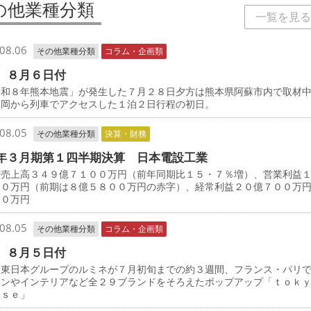
の他業種分類
一覧を見る
08.06
その他業種分類
コラム・企画類
 ８月６日付
和８年熊本地震」が発生した７月２８日夕方は熊本県阿蘇市内で取材
福岡から列車でアクセスした１泊２日行程の初日。
08.05
その他業種分類
決算・財務
年３月期第１四半期決算 日本電設工業
売上高３４９億７１００万円（前年同期比１５・７％増）、営業利益
００万円（前期は８億５８００万円の赤字）、経常利益２０億７００万
００万円
08.05
その他業種分類
コラム・企画類
 ８月５日付
東日本グループのルミネが７月初旬までの約３週間、フランス・パリ
ョンやインテリアなど全２９ブランドをそろえたポップアップ「ｔｏ
ｎｓｅ」