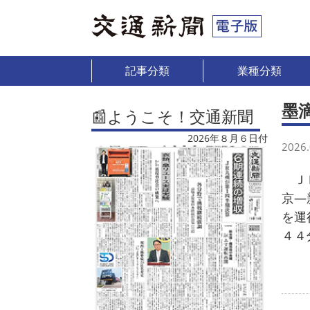
記事分類
業種分類
墨
📰ようこそ！交通新聞
2026年８月６日付
2026.
ＪＲ
京―
を運
４４