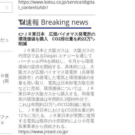
https://www.kotsu.co.jp/service/digita
l_contents/tdr/
📶速報 Breaking news
👉ＪＲ東日本 広畑バイオマス発電所の
環境価値を購入 CO2排出量を約22万㌧
中だっ
削減
ＪＲ東日本と大阪ガスは、大阪ガスの
代理店であるDaigas エナジーを通じて
バーチャルPPAを締結し、今月から環境
価値の提供を開始する。具体的には、大
阪ガスが広畑バイオマス発電所（兵庫県
１０億
姫路市）の発電した電気と環境価値の全
円（同
量を買い取り、電気は日本卸電力取引所
などに売却。環境価値については、ＪＲ
東日本が大阪ガスから購入する。同発電
所の環境価値は年間約5.3億kWh分で、
これは年間約22万㌧のCO2削減に相当
し、ＪＲ東日本におけるCO2排出量の約
12％に当たる。ＪＲ東日本が実際に使用
でファ
する電気は既存の小売契約により小売電
ｋｙｏ
気事業者から供給される。
https://www.jreast.co.jp/