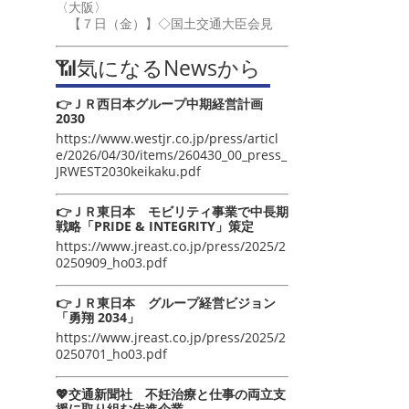
〈大阪〉
【７日（金）】◇国土交通大臣会見
📶気になるNewsから
👉ＪＲ西日本グループ中期経営計画
2030
https://www.westjr.co.jp/press/articl
e/2026/04/30/items/260430_00_press_
JRWEST2030keikaku.pdf
👉ＪＲ東日本 モビリティ事業で中長期
戦略「PRIDE & INTEGRITY」策定
https://www.jreast.co.jp/press/2025/2
0250909_ho03.pdf
👉ＪＲ東日本 グループ経営ビジョン
「勇翔 2034」
https://www.jreast.co.jp/press/2025/2
0250701_ho03.pdf
💖交通新聞社 不妊治療と仕事の両立支
援に取り組む先進企業