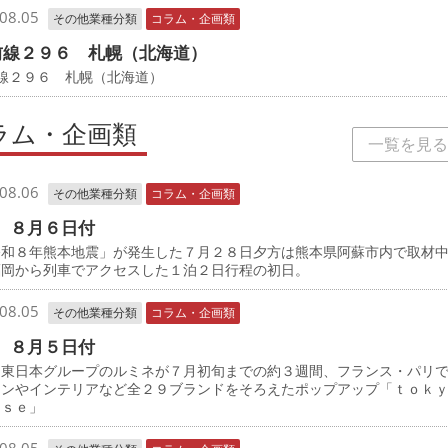
08.05
その他業種分類
コラム・企画類
前線２９６ 札幌（北海道）
線２９６ 札幌（北海道）
ラム・企画類
一覧を見る
08.06
その他業種分類
コラム・企画類
 ８月６日付
和８年熊本地震」が発生した７月２８日夕方は熊本県阿蘇市内で取材
福岡から列車でアクセスした１泊２日行程の初日。
08.05
その他業種分類
コラム・企画類
 ８月５日付
東日本グループのルミネが７月初旬までの約３週間、フランス・パリ
ョンやインテリアなど全２９ブランドをそろえたポップアップ「ｔｏ
ｎｓｅ」