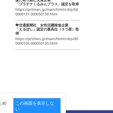
「プラチナくるみんプラス」認定を取得
https://prtimes.jp/main/html/rd/p/00
0000121.000050139.html
💖交通新聞社 女性活躍推進企業
「えるぼし」認定の最高位（３つ星）取
得
https://prtimes.jp/main/html/rd/p/00
0000105.000050139.html
ため
この画面を表示しな
い