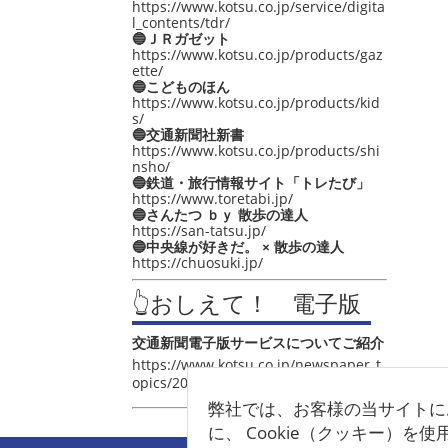
https://www.kotsu.co.jp/service/digita
l_contents/tdr/
🔵ＪＲガゼット
https://www.kotsu.co.jp/products/gaz
ette/
🔵こどものほん
https://www.kotsu.co.jp/products/kid
s/
🔵交通新聞社新書
https://www.kotsu.co.jp/products/shi
nsho/
🔵鉄道・旅行情報サイト「トレたび」
https://www.toretabi.jp/
🔵さんたつ ｂｙ 散歩の達人
https://san-tatsu.jp/
🔵中央線が好きだ。 × 散歩の達人
https://chuosuki.jp/
👆おしえて！ 電子版
交通新聞電子版サービスについてご紹介
https://www.kotsu.co.jp/newspaper_t
opics/2021/post_4048.html
弊社では、お客様の当サイトに
に、 Cookie（クッキー）を