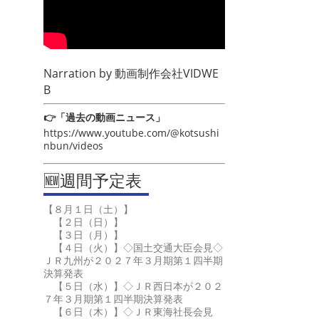
Narration by
動画制作会社VIDWE
B
👉「過去の動画ニュース」
https://www.youtube.com/@kotsushi
nbun/videos
🆕週間予定表
【８月１日（土）】
【２日（日）】
【３日（月）】
【４日（火）】◇国土交通大臣会見◇
ＪＲ九州が２０２７年３月期第１四半期
決算発表
【５日（水）】◇ＪＲ西日本が２０２
７年３月期第１四半期決算発表
【６日（木）】◇ＪＲ東海社長会見