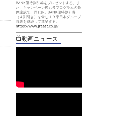
BANK優待割引券をプレゼントする。ま
た、キャンペーン後も各プログラムの条
件達成で、同じJRE BANK優待割引券
（４割引き）を含むＪＲ東日本グループ
特典を継続して進呈する。
https://www.jreast.co.jp/
📺動画ニュース