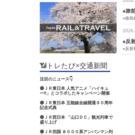
2026.
※旅
※旅前
2026.
※反
※反
📶トレたび×交通新聞
注目のニュース👇
🔴ＪＲ東日本 人気アニメ「ハイキュ
ー‼」とコラボしたキャンペーン開催
🔴ＪＲ東日本 五能線全線開通９０周年
記念式典
🔴ＪＲ西日本 「山口ＤＣ」観光列車で
盛り上げ
🔴ＪＲ四国 ８０００系アンパンマン列