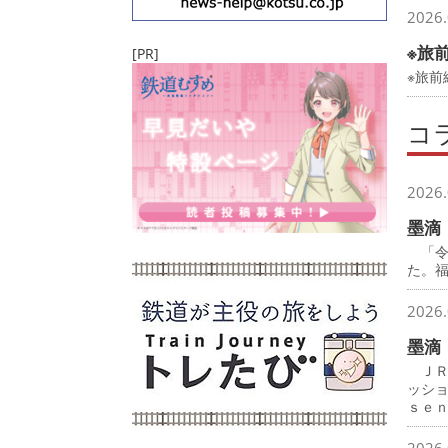
2026.
※旅
[PR]
※旅前
コ
2026.
墨滴
「令
た。
2026.
墨滴
ＪＲ
ッシ
ｓｅ