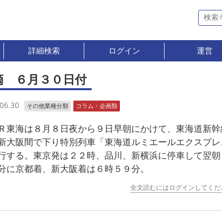
詳細検索
ログイン
運営
滴 ６月３０日付
06.30
その他業種分類
コラム・企画類
東海は８月８日夜から９日早朝にかけて、東海道新幹
新大阪間で下り特別列車「東海道ルミエールエクスプレ
行する。東京発は２２時、品川、新横浜に停車して翌朝
分に京都着、新大阪着は６時５９分。
全文読むにはログインしてくだ