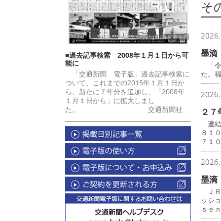
そ
2026.
墨滴
■過去記事検索 2008年１月１日から可
能に
「令
「交通新聞 電子版」過去記事検索に
た。
ついて、これまでの2015年１月１日か
ら、新たに７年分を追加し、「2008年
2026.
１月１日から」に拡大しまし
た。 交通新聞社
２７
連結
８１
７１
2026.
墨滴
ＪＲ
ッシ
ｓｅ