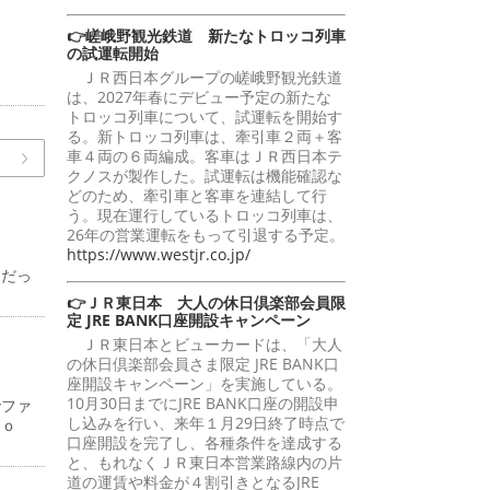
👉嵯峨野観光鉄道 新たなトロッコ列車
の試運転開始
ＪＲ西日本グループの嵯峨野観光鉄道
は、2027年春にデビュー予定の新たな
トロッコ列車について、試運転を開始す
る。新トロッコ列車は、牽引車２両＋客
車４両の６両編成。客車はＪＲ西日本テ
クノスが製作した。試運転は機能確認な
どのため、牽引車と客車を連結して行
う。現在運行しているトロッコ列車は、
26年の営業運転をもって引退する予定。
https://www.westjr.co.jp/
中だっ
👉ＪＲ東日本 大人の休日倶楽部会員限
定 JRE BANK口座開設キャンペーン
ＪＲ東日本とビューカードは、「大人
の休日倶楽部会員さま限定 JRE BANK口
座開設キャンペーン」を実施している。
10月30日までにJRE BANK口座の開設申
でファ
し込みを行い、来年１月29日終了時点で
ｋｙｏ
口座開設を完了し、各種条件を達成する
と、もれなくＪＲ東日本営業路線内の片
道の運賃や料金が４割引きとなるJRE