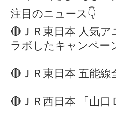
注目のニュース👇
🔴ＪＲ東日本 人気
ラボしたキャンペー
🔴ＪＲ東日本 五能
🔴ＪＲ西日本 「山