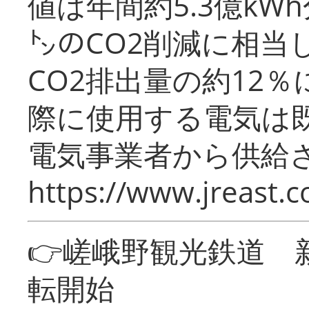
値は年間約5.3億kW
㌧のCO2削減に相当
CO2排出量の約12
際に使用する電気は
電気事業者から供給
https://www.jreast.co
👉嵯峨野観光鉄道
転開始