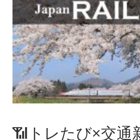
📶トレたび×交通