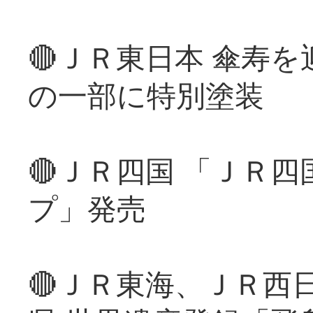
🔴ＪＲ東日本 傘寿
の一部に特別塗装
🔴ＪＲ四国 「ＪＲ
プ」発売
🔴ＪＲ東海、ＪＲ西