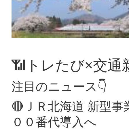
📶トレたび×交通
注目のニュース👇
🔴ＪＲ北海道 新型
００番代導入へ