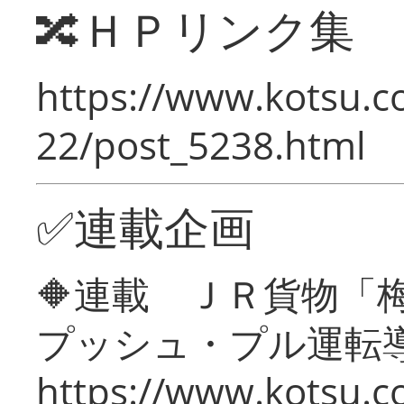
🔀ＨＰリンク集
https://www.kotsu.c
22/post_5238.html
✅連載企画
🔶連載 ＪＲ貨物
プッシュ・プル運転
https://www.kotsu.c