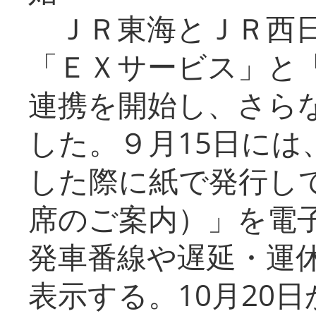
ＪＲ東海とＪＲ西日
「ＥＸサービス」と「
連携を開始し、さら
した。９月15日には
した際に紙で発行し
席のご案内）」を電
発車番線や遅延・運
表示する。10月20