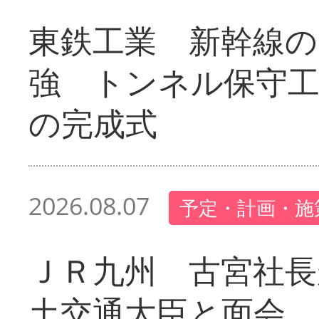
東鉄工業 新幹線の
強 トンネル保守工
の完成式
2026.08.07
予定・計画・施
ＪＲ九州 古宮社長
土交通大臣と面会 