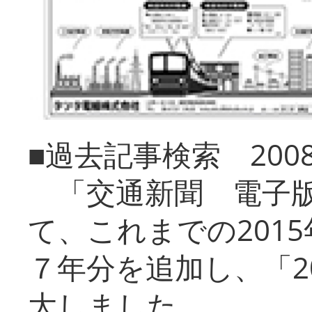
■過去記事検索 20
「交通新聞 電子版
て、これまでの201
７年分を追加し、「2
大しました