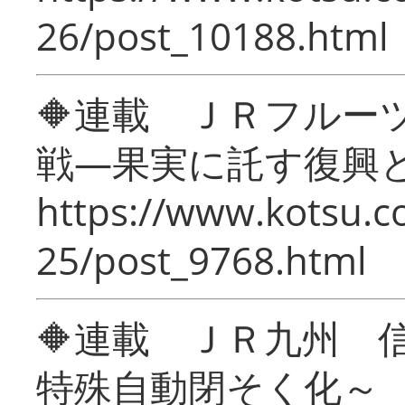
26/post_10188.html
🔶連載 ＪＲフルー
戦―果実に託す復興
https://www.kotsu.c
25/post_9768.html
🔶連載 ＪＲ九州 
特殊自動閉そく化～