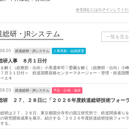
全文読むにはログインしてくだ
道総研・JRシステム
一覧を見る
08.05
鉄道総研・JRシステム
人事異動・組織変更
総研人事 ８月１日付
を解く（総務部・出向）小美濃幸司▽委嘱を解く（総務部・出向）小
上７月３１日付＝ 鉄道国際規格センターマネージャー・管理・鉄道国
ターエキ
08.03
鉄道総研・JRシステム
予定・計画・施策
総研 ２７、２８日に「２０２６年度鉄道総研技術フォー
総研は２７、２８日、東京都国分寺市の国立研究所で、鉄道関係者ら
新の研究開発成果を展示、紹介する「２０２６年度鉄道総研技術フォー
催する。