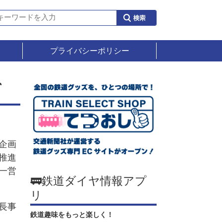
プライバシーポリシー
、
企画
推進
一営
🚃鉄道ダイヤ情報アプ
リ
長事
鉄道趣味をもっと楽しく！