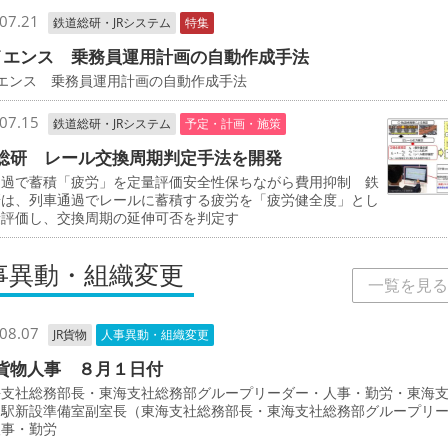
07.21
鉄道総研・JRシステム
特集
イエンス 乗務員運用計画の自動作成手法
イエンス 乗務員運用計画の自動作成手法
07.15
鉄道総研・JRシステム
予定・計画・施策
総研 レール交換周期判定手法を開発
通過で蓄積「疲労」を定量評価安全性保ちながら費用抑制 鉄
研は、列車通過でレールに蓄積する疲労を「疲労健全度」とし
量評価し、交換周期の延伸可否を判定す
事異動・組織変更
一覧を見る
08.07
JR貨物
人事異動・組織変更
貨物人事 ８月１日付
支社総務部長・東海支社総務部グループリーダー・人事・勤労・東海
物駅新設準備室副室長（東海支社総務部長・東海支社総務部グループリ
人事・勤労