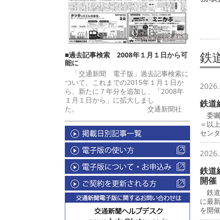
鉄
■過去記事検索 2008年１月１日から可
能に
「交通新聞 電子版」過去記事検索に
ついて、これまでの2015年１月１日か
2026.
ら、新たに７年分を追加し、「2008年
１月１日から」に拡大しまし
鉄道
た。 交通新聞社
委嘱
＝以
セン
2026.
鉄道
開催
鉄道
に最
を開