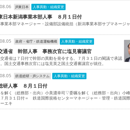
08.06
JR東日本
人事異動・組織変更
東日本新潟事業本部人事 ８月１日付
事業本部マネージャー・設備部設備統括（新潟事業本部サブマネージ
司
08.05
政府・省庁・鉄道運輸機構
人事異動・組織変更
交通省 幹部人事 事務次官に塩見審議官
交通省は７日付で幹部の異動を発令する。７月３１日の閣議で承認
た。国土交通事務次官には塩見英之国土交通審議官が就任。
08.05
鉄道総研・JRシステム
人事異動・組織変更
総研人事 ８月１日付
を解く（総務部・出向）小美濃幸司▽委嘱を解く（総務部・出向）小
上７月３１日付＝ 鉄道国際規格センターマネージャー・管理・鉄道国
ターエキ