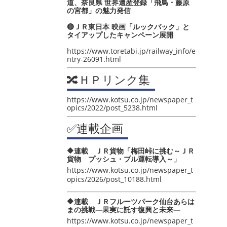
道、奈良県 世界遺産登録「飛鳥・藤原
の宮都」の魅力発信
🔴ＪＲ東日本 映画「ルックバック」と
タイアップしたキャンペーン展開
https://www.toretabi.jp/railway_info/e
ntry-26091.html
🔀ＨＰリンク集
https://www.kotsu.co.jp/newspaper_t
opics/2022/post_5238.html
✅連載企画
🔶連載 ＪＲ貨物「梅田峠に挑む～ＪＲ
貨物 プッシュ・プル運転導入～」
https://www.kotsu.co.jp/newspaper_t
opics/2026/post_10188.html
🔶連載 ＪＲフルーツパーク仙台あらは
まの挑戦―果実に託す復興と未来―
https://www.kotsu.co.jp/newspaper_t