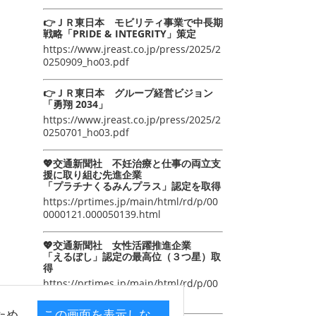
👉ＪＲ東日本 モビリティ事業で中長期
戦略「PRIDE & INTEGRITY」策定
https://www.jreast.co.jp/press/2025/2
0250909_ho03.pdf
👉ＪＲ東日本 グループ経営ビジョン
「勇翔 2034」
https://www.jreast.co.jp/press/2025/2
0250701_ho03.pdf
💖交通新聞社 不妊治療と仕事の両立支
援に取り組む先進企業
「プラチナくるみんプラス」認定を取得
https://prtimes.jp/main/html/rd/p/00
0000121.000050139.html
💖交通新聞社 女性活躍推進企業
「えるぼし」認定の最高位（３つ星）取
得
https://prtimes.jp/main/html/rd/p/00
0000105.000050139.html
ため
この画面を表示しな