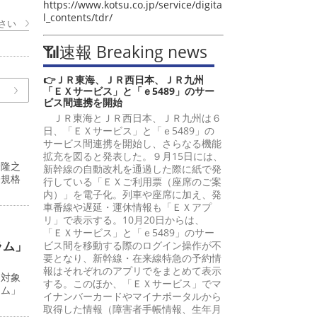
https://www.kotsu.co.jp/service/digita
l_contents/tdr/
さい
📶速報 Breaking news
👉ＪＲ東海、ＪＲ西日本、ＪＲ九州
「ＥＸサービス」と「ｅ5489」のサー
ビス間連携を開始
ＪＲ東海とＪＲ西日本、ＪＲ九州は６
日、「ＥＸサービス」と「ｅ5489」の
サービス間連携を開始し、さらなる機能
拡充を図ると発表した。９月15日には、
峰隆之
新幹線の自動改札を通過した際に紙で発
際規格
行している「ＥＸご利用票（座席のご案
内）」を電子化。列車や座席に加え、発
車番線や遅延・運休情報も「ＥＸアプ
リ」で表示する。10月20日からは、
「ＥＸサービス」と「ｅ5489」のサー
ラム」
ビス間を移動する際のログイン操作が不
要となり、新幹線・在来線特急の予約情
報はそれぞれのアプリでをまとめて表示
を対象
する。このほか、「ＥＸサービス」でマ
ラム」
イナンバーカードやマイナポータルから
取得した情報（障害者手帳情報、生年月