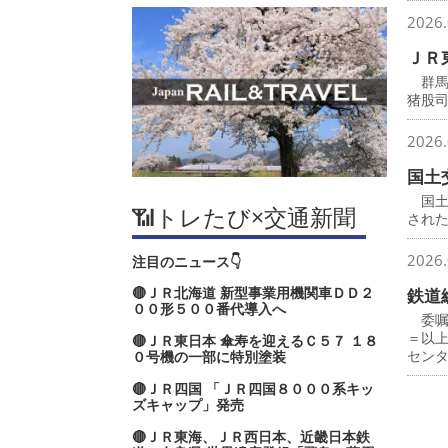
2026.
ＪＲ
群馬
猪股
2026.
国土
国土
📶トレたび×交通新聞
され
2026.
注目のニュース👇
🔴ＪＲ北海道 新型事業用機関車ＤＤ２
鉄道
００形５００番代導入へ
委嘱
＝以
🔴ＪＲ東日本 傘寿を迎えるＣ５７ １８
セン
０号機の一部に特別塗装
🔴ＪＲ四国 「ＪＲ四国８０００系キッ
ズキャップ」発売
🔴ＪＲ東海、ＪＲ西日本、近畿日本鉄