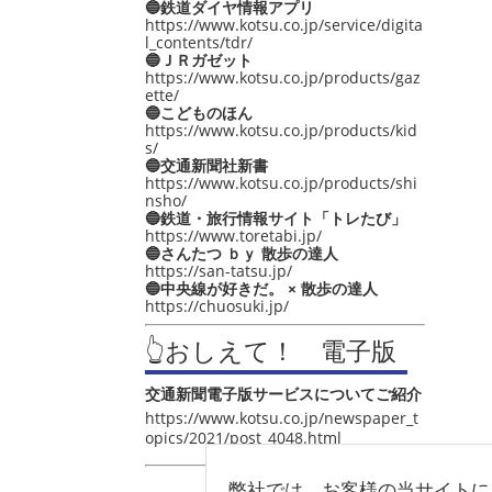
🔵鉄道ダイヤ情報アプリ
https://www.kotsu.co.jp/service/digita
l_contents/tdr/
🔵ＪＲガゼット
https://www.kotsu.co.jp/products/gaz
ette/
🔵こどものほん
https://www.kotsu.co.jp/products/kid
s/
🔵交通新聞社新書
https://www.kotsu.co.jp/products/shi
nsho/
🔵鉄道・旅行情報サイト「トレたび」
https://www.toretabi.jp/
🔵さんたつ ｂｙ 散歩の達人
https://san-tatsu.jp/
🔵中央線が好きだ。 × 散歩の達人
https://chuosuki.jp/
👆おしえて！ 電子版
交通新聞電子版サービスについてご紹介
https://www.kotsu.co.jp/newspaper_t
opics/2021/post_4048.html
弊社では、お客様の当サイトに