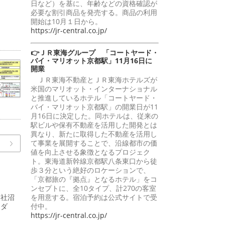
日など）を基に、年齢などの資格確認が
必要な割引商品を発売する。商品の利用
開始は10月１日から。
https://jr-central.co.jp/
👉ＪＲ東海グループ 「コートヤード・
バイ・マリオット京都駅」11月16日に
開業
ＪＲ東海不動産とＪＲ東海ホテルズが
米国のマリオット・インターナショナル
と推進しているホテル「コートヤード・
バイ・マリオット京都駅」の開業日が11
月16日に決定した。同ホテルは、従来の
駅ビルや保有不動産を活用した開発とは
異なり、新たに取得した不動産を活用し
て事業を展開することで、沿線都市の価
値を向上させる象徴となるプロジェク
ト。東海道新幹線京都駅八条東口から徒
歩３分という絶好のロケーションで、
「京都旅の『拠点』となるホテル」をコ
ンセプトに、全10タイプ、計270の客室
支社沼
を用意する。宿泊予約は公式サイトで受
ーダ
付中。
https://jr-central.co.jp/