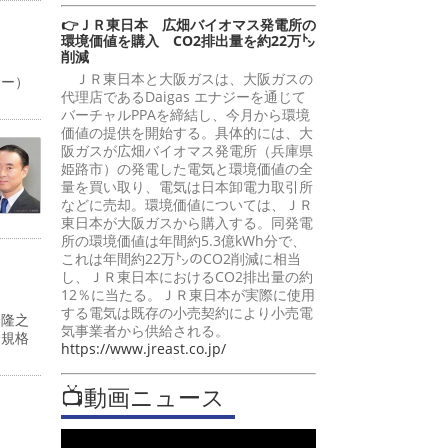
👉ＪＲ東日本 広畑バイオマス発電所の
環境価値を購入 CO2排出量を約22万㌧
削減
ＪＲ東日本と大阪ガスは、大阪ガスの
ャー）
代理店であるDaigas エナジーを通じて
バーチャルPPAを締結し、今月から環境
価値の提供を開始する。具体的には、大
阪ガスが広畑バイオマス発電所（兵庫県
姫路市）の発電した電気と環境価値の全
量を買い取り、電気は日本卸電力取引所
などに売却。環境価値については、ＪＲ
東日本が大阪ガスから購入する。同発電
所の環境価値は年間約5.3億kWh分で、
これは年間約22万㌧のCO2削減に相当
し、ＪＲ東日本におけるCO2排出量の約
12％に当たる。ＪＲ東日本が実際に使用
する電気は既存の小売契約により小売電
峰隆之
気事業者から供給される。
際規格
https://www.jreast.co.jp/
📺動画ニュース