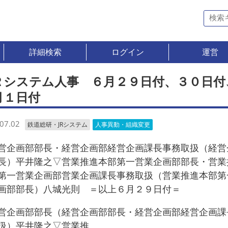
詳細検索
ログイン
運営
Ｒシステム人事 ６月２９日付、３０日付
月１日付
07.02
鉄道総研・JRシステム
人事異動・組織変更
企画部部長・経営企画部経営企画課長事務取扱（経営
長）平井隆之▽営業推進本部第一営業企画部部長・営業
第一営業企画部営業企画課長事務取扱（営業推進本部第
画部部長）八城光則 ＝以上６月２９日付＝
企画部部長（経営企画部部長・経営企画部経営企画課
扱）平井隆之▽営業推