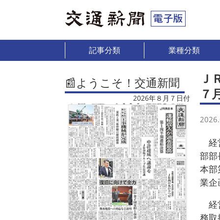
記事分類
業種分類
Ｊ
📰ようこそ！交通新聞
７
2026年８月７日付
2026.
経営
部部
本部
業企
経営
務取