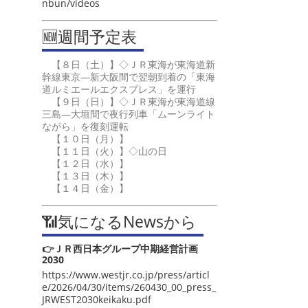
nbun/videos
🆕週間予定表
【８日（土）】◇ＪＲ東海が東海道新
幹線東京―新大阪間で翌朝到着の「東海
道ルミエールエクスプレス」を運行
【９日（日）】◇ＪＲ東海が東海道線
三島―大垣間で夜行列車「ムーンライト
ながら」を復刻運転
【１０日（月）】
【１１日（火）】◇山の日
【１２日（水）】
【１３日（木）】
【１４日（金）】
📶気になるNewsから
👉ＪＲ西日本グループ中期経営計画
2030
https://www.westjr.co.jp/press/articl
e/2026/04/30/items/260430_00_press_
JRWEST2030keikaku.pdf