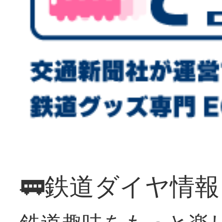
🚃鉄道ダイヤ情