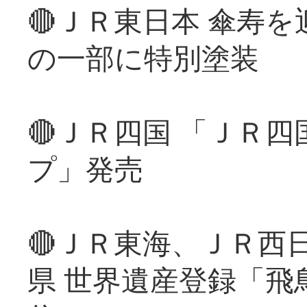
🔴ＪＲ東日本 傘寿
の一部に特別塗装
🔴ＪＲ四国 「ＪＲ
プ」発売
🔴ＪＲ東海、ＪＲ西
県 世界遺産登録「飛