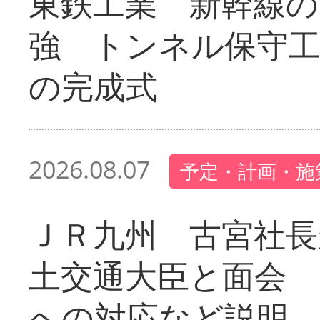
東鉄工業 新幹線の
強 トンネル保守工
の完成式
2026.08.07
予定・計画・施
ＪＲ九州 古宮社長
土交通大臣と面会 
への対応など説明