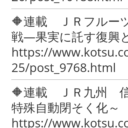
🔶連載 ＪＲフルー
戦―果実に託す復興
https://www.kotsu.c
25/post_9768.html
🔶連載 ＪＲ九州 
特殊自動閉そく化～
https://www.kotsu.c