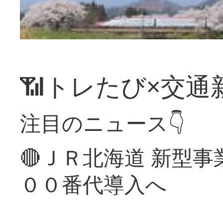
📶トレたび×交通
注目のニュース👇
🔴ＪＲ北海道 新型
００番代導入へ