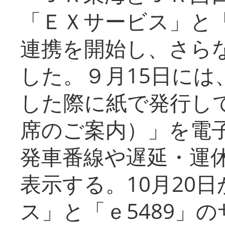
「ＥＸサービス」と「
連携を開始し、さら
した。９月15日には
した際に紙で発行し
席のご案内）」を電
発車番線や遅延・運
表示する。10月20
ス」と「ｅ5489」