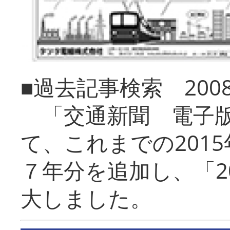
■過去記事検索 20
「交通新聞 電子版
て、これまでの201
７年分を追加し、「2
大しました