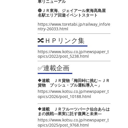
車リニューアル
🔴ＪＲ東海、ジェイアール東海髙島屋
名駅エリア回遊イベントスタート
https://www.toretabi.jp/railway_info/e
ntry-26033.html
🔀ＨＰリンク集
https://www.kotsu.co.jp/newspaper_t
opics/2022/post_5238.html
✅連載企画
🔶連載 ＪＲ貨物「梅田峠に挑む～ＪＲ
貨物 プッシュ・プル運転導入～」
https://www.kotsu.co.jp/newspaper_t
opics/2026/post_10188.html
🔶連載 ＪＲフルーツパーク仙台あらは
まの挑戦―果実に託す復興と未来―
https://www.kotsu.co.jp/newspaper_t
opics/2025/post_9768.html