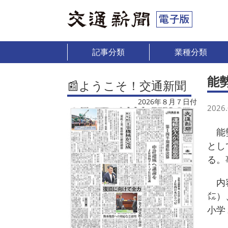
記事分類
業種分類
能
📰ようこそ！交通新聞
2026年８月７日付
2026.
能勢
とし
る。
内容
㍍）
小学