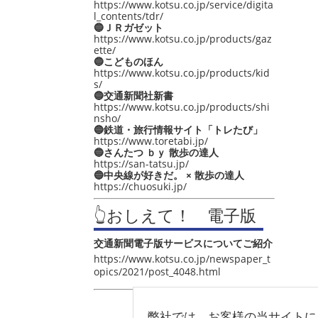
https://www.kotsu.co.jp/service/digita
l_contents/tdr/
🔵ＪＲガゼット
https://www.kotsu.co.jp/products/gaz
ette/
🔵こどものほん
https://www.kotsu.co.jp/products/kid
s/
🔵交通新聞社新書
https://www.kotsu.co.jp/products/shi
nsho/
🔵鉄道・旅行情報サイト「トレたび」
https://www.toretabi.jp/
🔵さんたつ ｂｙ 散歩の達人
https://san-tatsu.jp/
🔵中央線が好きだ。 × 散歩の達人
https://chuosuki.jp/
👆おしえて！ 電子版
交通新聞電子版サービスについてご紹介
https://www.kotsu.co.jp/newspaper_t
opics/2021/post_4048.html
弊社では、お客様の当サイトに