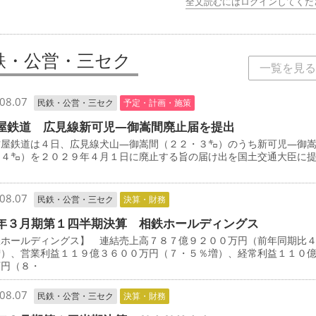
全文読むにはログインしてくだ
鉄・公営・三セク
一覧を見る
08.07
民鉄・公営・三セク
予定・計画・施策
屋鉄道 広見線新可児―御嵩間廃止届を提出
屋鉄道は４日、広見線犬山―御嵩間（２２・３㌔）のうち新可児―御
・４㌔）を２０２９年４月１日に廃止する旨の届け出を国土交通大臣に
08.07
民鉄・公営・三セク
決算・財務
年３月期第１四半期決算 相鉄ホールディングス
鉄ホールディングス】 連結売上高７８７億９２００万円（前年同期比
増）、営業利益１１９億３６００万円（７・５％増）、経常利益１１０
万円（８・
08.07
民鉄・公営・三セク
決算・財務