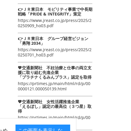
👉ＪＲ東日本 モビリティ事業で中長期
戦略「PRIDE & INTEGRITY」策定
https://www.jreast.co.jp/press/2025/2
0250909_ho03.pdf
👉ＪＲ東日本 グループ経営ビジョン
「勇翔 2034」
https://www.jreast.co.jp/press/2025/2
0250701_ho03.pdf
💖交通新聞社 不妊治療と仕事の両立支
援に取り組む先進企業
「プラチナくるみんプラス」認定を取得
https://prtimes.jp/main/html/rd/p/00
0000121.000050139.html
💖交通新聞社 女性活躍推進企業
「えるぼし」認定の最高位（３つ星）取
得
https://prtimes.jp/main/html/rd/p/00
0000105.000050139.html
ため
この画面を表示しな