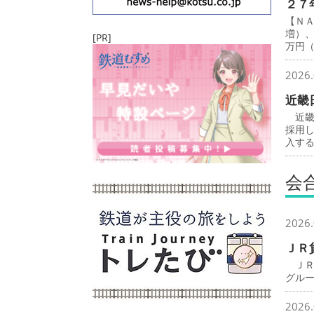
２７
【Ｎ
増）
[PR]
万円
2026.
近畿
近畿
採用
入す
会
2026.
ＪＲ
ＪＲ
グル
2026.