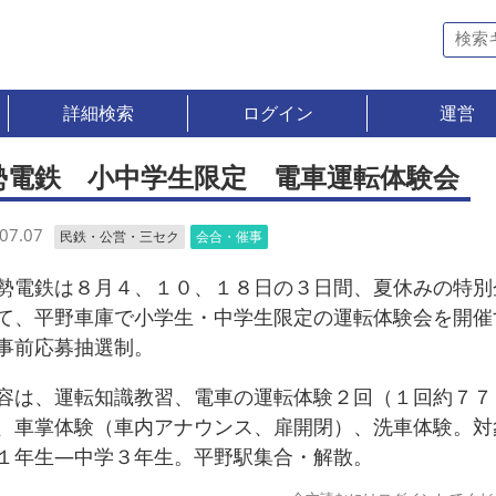
詳細検索
ログイン
運営
勢電鉄 小中学生限定 電車運転体験会
07.07
民鉄・公営・三セク
会合・催事
電鉄は８月４、１０、１８日の３日間、夏休みの特別
て、平野車庫で小学生・中学生限定の運転体験会を開催
事前応募抽選制。
は、運転知識教習、電車の運転体験２回（１回約７７
、車掌体験（車内アナウンス、扉開閉）、洗車体験。対
１年生―中学３年生。平野駅集合・解散。