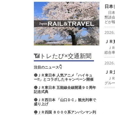
日本
日本
懇談
どが
2026.
ＪＲ
ＪＲ
総合
📶トレたび×交通新聞
2026.
注目のニュース👇
ＪＲ
🔴ＪＲ東日本 人気アニメ「ハイキュ
ＪＲ
ー‼」とコラボしたキャンペーン開催
グル
🔴ＪＲ東日本 五能線全線開通９０周年
記念式典
🔴ＪＲ西日本 「山口ＤＣ」観光列車で
盛り上げ
🔴ＪＲ四国 ８０００系アンパンマン列