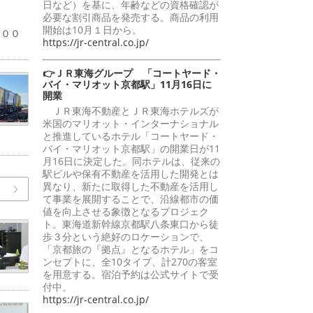
日など）を基に、年齢などの資格確認が
必要な割引商品を発売する。商品の利用
％
開始は10月１日から。
１００
https://jr-central.co.jp/
👉ＪＲ東海グループ 「コートヤード・
バイ・マリオット京都駅」11月16日に
開業
ＪＲ東海不動産とＪＲ東海ホテルズが
米国のマリオット・インターナショナル
と推進しているホテル「コートヤード・
バイ・マリオット京都駅」の開業日が11
月16日に決定した。同ホテルは、従来の
駅ビルや保有不動産を活用した開発とは
異なり、新たに取得した不動産を活用し
て事業を展開することで、沿線都市の価
値を向上させる象徴となるプロジェク
ト。東海道新幹線京都駅八条東口から徒
歩３分という絶好のロケーションで、
「京都旅の『拠点』となるホテル」をコ
ンセプトに、全10タイプ、計270の客室
を用意する。宿泊予約は公式サイトで受
付中。
https://jr-central.co.jp/