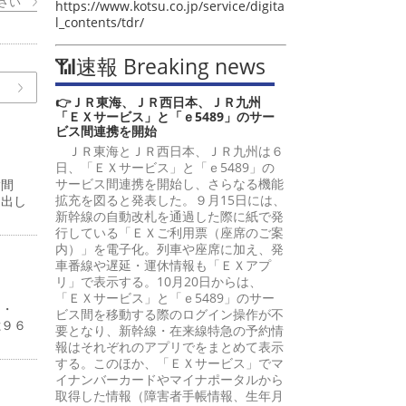
さい
https://www.kotsu.co.jp/service/digita
l_contents/tdr/
📶速報 Breaking news
👉ＪＲ東海、ＪＲ西日本、ＪＲ九州
「ＥＸサービス」と「ｅ5489」のサー
ビス間連携を開始
ＪＲ東海とＪＲ西日本、ＪＲ九州は６
日、「ＥＸサービス」と「ｅ5489」の
サービス間連携を開始し、さらなる機能
嵩間
拡充を図ると発表した。９月15日には、
提出し
新幹線の自動改札を通過した際に紙で発
行している「ＥＸご利用票（座席のご案
内）」を電子化。列車や座席に加え、発
車番線や遅延・運休情報も「ＥＸアプ
リ」で表示する。10月20日からは、
「ＥＸサービス」と「ｅ5489」のサー
４・
ビス間を移動する際のログイン操作が不
億９６
要となり、新幹線・在来線特急の予約情
報はそれぞれのアプリでをまとめて表示
する。このほか、「ＥＸサービス」でマ
イナンバーカードやマイナポータルから
取得した情報（障害者手帳情報、生年月