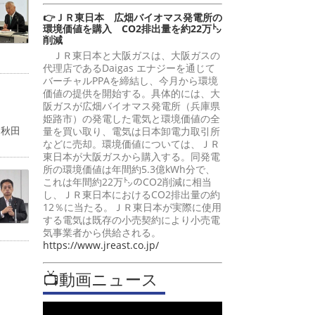
👉ＪＲ東日本 広畑バイオマス発電所の
環境価値を購入 CO2排出量を約22万㌧
削減
ＪＲ東日本と大阪ガスは、大阪ガスの
代理店であるDaigas エナジーを通じて
バーチャルPPAを締結し、今月から環境
価値の提供を開始する。具体的には、大
阪ガスが広畑バイオマス発電所（兵庫県
姫路市）の発電した電気と環境価値の全
「秋田
量を買い取り、電気は日本卸電力取引所
などに売却。環境価値については、ＪＲ
東日本が大阪ガスから購入する。同発電
所の環境価値は年間約5.3億kWh分で、
これは年間約22万㌧のCO2削減に相当
し、ＪＲ東日本におけるCO2排出量の約
12％に当たる。ＪＲ東日本が実際に使用
する電気は既存の小売契約により小売電
気事業者から供給される。
https://www.jreast.co.jp/
📺動画ニュース