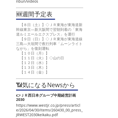
nbun/videos
🆕週間予定表
【８日（土）】◇ＪＲ東海が東海道新
幹線東京―新大阪間で翌朝到着の「東海
道ルミエールエクスプレス」を運行
【９日（日）】◇ＪＲ東海が東海道線
三島―大垣間で夜行列車「ムーンライト
ながら」を復刻運転
【１０日（月）】
【１１日（火）】◇山の日
【１２日（水）】
【１３日（木）】
【１４日（金）】
📶気になるNewsから
👉ＪＲ西日本グループ中期経営計画
2030
https://www.westjr.co.jp/press/articl
e/2026/04/30/items/260430_00_press_
JRWEST2030keikaku.pdf