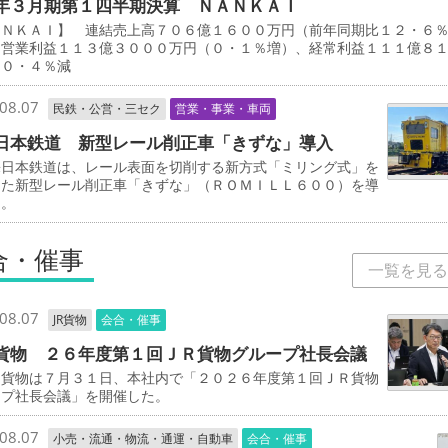
年３月期第１四半期決算 ＮＡＮＫＡＩ
ＡＮＫＡＩ】 連結売上高７０６億１６００万円（前年同期比１２・６
、営業利益１１３億３０００万円（０・１％増）、経常利益１１１億８
（０・４％減
08.07
民鉄・公営・三セク
営業・事業・車両
日本鉄道 新型レール削正車「きずな」導入
日本鉄道は、レール表面を切削する新方式「ミリング式」を
した新型レール削正車「きずな」（ＲＯＭＩＬＬ６００）を導
る。
合・催事
一覧を見る
08.07
JR貨物
会合・催事
貨物 ２６年度第１回ＪＲ貨物グループ社長会議
貨物は７月３１日、本社内で「２０２６年度第１回ＪＲ貨物
ープ社長会議」を開催した。
08.07
小売・流通・物流・通運・自動車
会合・催事