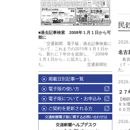
民
■過去記事検索 2008年１月１日から可
能に
2026.
「交通新聞 電子版」過去記事検索に
ついて、これまでの2015年１月１日か
名古
ら、新たに７年分を追加し、「2008年
１月１日から」に拡大しまし
名古
た。 交通新聞社
（７
た。
2026.
２７
【相
９％
００
2026.