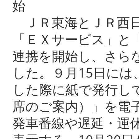
始
ＪＲ東海とＪＲ西日
「ＥＸサービス」と「
連携を開始し、さら
した。９月15日には
した際に紙で発行し
席のご案内）」を電
発車番線や遅延・運