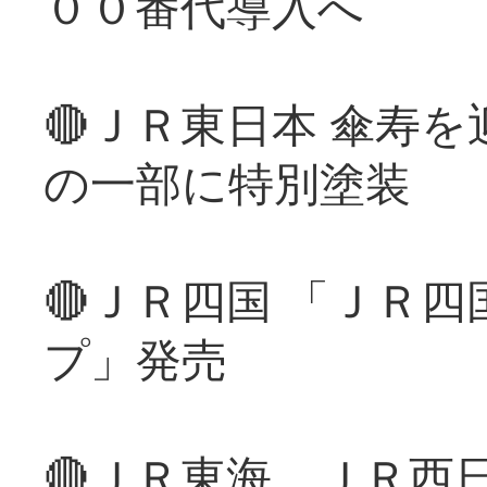
００番代導入へ
🔴ＪＲ東日本 傘寿
の一部に特別塗装
🔴ＪＲ四国 「ＪＲ
プ」発売
🔴ＪＲ東海、ＪＲ西