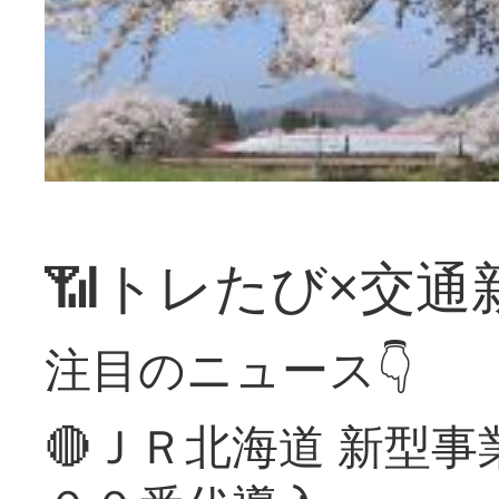
📶トレたび×交通
注目のニュース👇
🔴ＪＲ北海道 新型