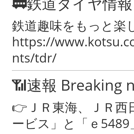
🚃鉄道ダイヤ情
鉄道趣味をもっと楽
https://www.kotsu.co
nts/tdr/
📶速報 Breaking 
👉ＪＲ東海、ＪＲ西
ービス」と「ｅ548