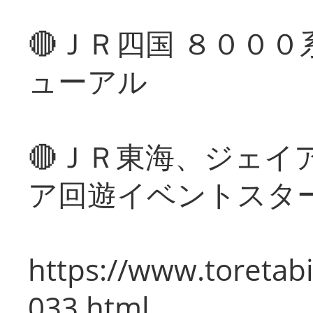
🔴ＪＲ四国 ８００
ューアル
🔴ＪＲ東海、ジェイ
ア回遊イベントスタ
https://www.toretabi
033.html