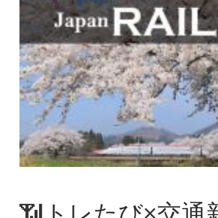
📶トレたび×交通