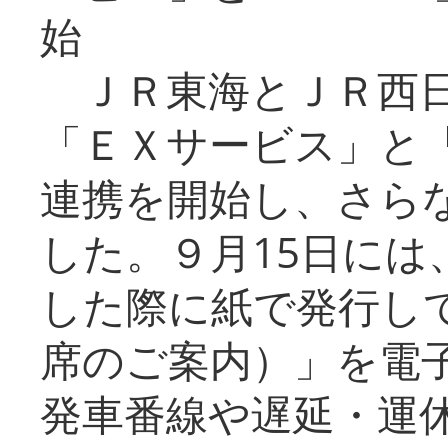
始
ＪＲ東海とＪＲ西日
「ＥＸサービス」と「
連携を開始し、さら
した。９月15日には
した際に紙で発行し
席のご案内）」を電
発車番線や遅延・運