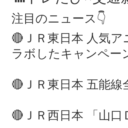
注目のニュース👇
🔴ＪＲ東日本 人気
ラボしたキャンペー
🔴ＪＲ東日本 五能
🔴ＪＲ西日本 「山