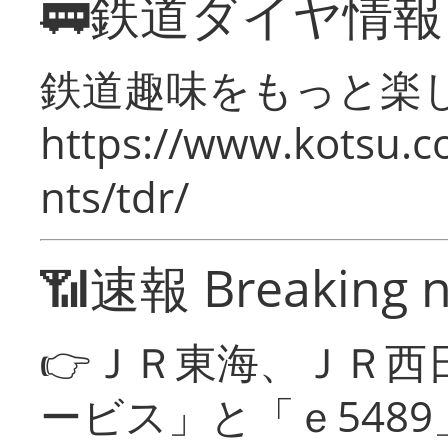
🚃鉄道ダイヤ情
鉄道趣味をもっと楽
https://www.kotsu.co
nts/tdr/
📶速報 Breaking 
👉ＪＲ東海、ＪＲ西
ービス」と「ｅ548