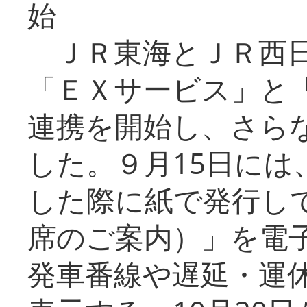
始
ＪＲ東海とＪＲ西日
「ＥＸサービス」と「
連携を開始し、さら
した。９月15日には
した際に紙で発行し
席のご案内）」を電
発車番線や遅延・運