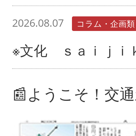
2026.08.07
コラム・企画類
※文化 ｓａｉｊｉ
📰ようこそ！交