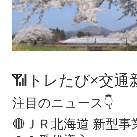
📶トレたび×交通
注目のニュース👇
🔴ＪＲ北海道 新型