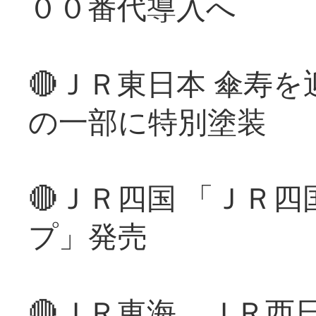
００番代導入へ
🔴ＪＲ東日本 傘寿
の一部に特別塗装
🔴ＪＲ四国 「ＪＲ
プ」発売
🔴ＪＲ東海、ＪＲ西