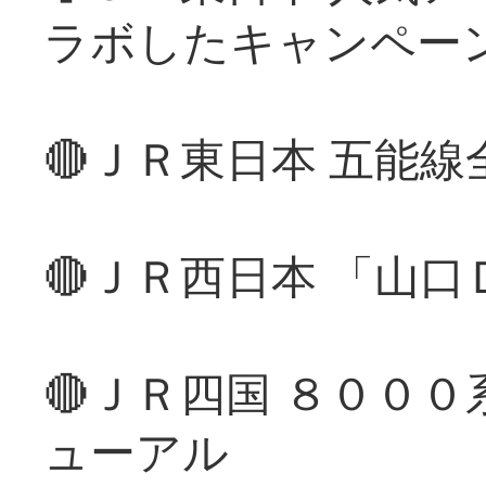
ラボしたキャンペー
🔴ＪＲ東日本 五能
🔴ＪＲ西日本 「山
🔴ＪＲ四国 ８００
ューアル