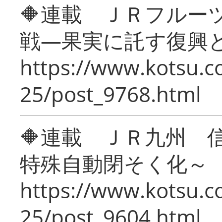
🔶連載 ＪＲフルー
戦―果実に託す復興
https://www.kotsu.c
25/post_9768.html
🔶連載 ＪＲ九州 
特殊自動閉そく化～
https://www.kotsu.c
25/post_9604.html