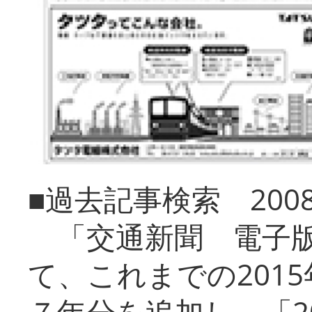
■過去記事検索 20
「交通新聞 電子版
て、これまでの201
７年分を追加し、「2