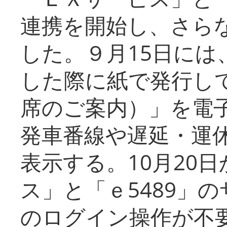
連携を開始し、さら
した。９月15日には
した際に紙で発行し
席のご案内）」を電
発車番線や遅延・運
表示する。10月20
ス」と「ｅ5489」
のログイン操作が不