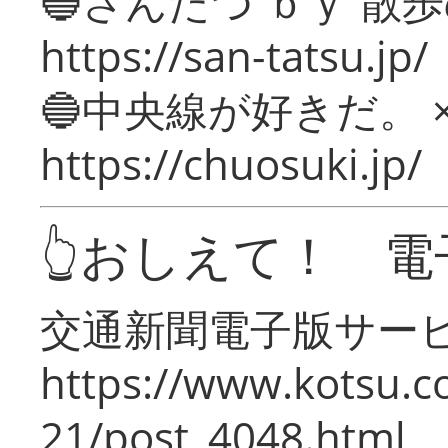
🔵さんたつ ｂｙ 散
https://san-tatsu.jp/
🔵中央線が好きだ。 
https://chuosuki.jp/
👆おしえて！ 電
交通新聞電子版サー
https://www.kotsu.c
21/post_4048.html