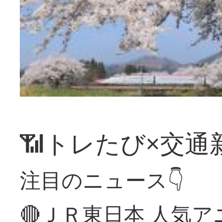
📶トレたび×交通
注目のニュース👇
🔴ＪＲ東日本 人気