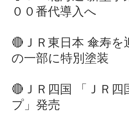
００番代導入へ
🔴ＪＲ東日本 傘寿
の一部に特別塗装
🔴ＪＲ四国 「ＪＲ
プ」発売