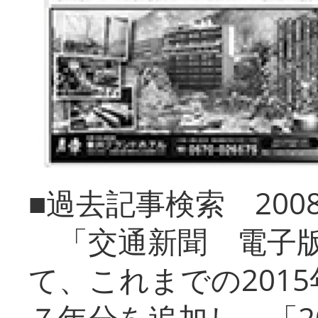
■過去記事検索 20
「交通新聞 電子版
て、これまでの201
７年分を追加し、「2