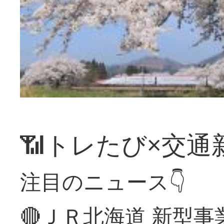
📶トレたび×交通
注目のニュース👇
🔴ＪＲ北海道 新型