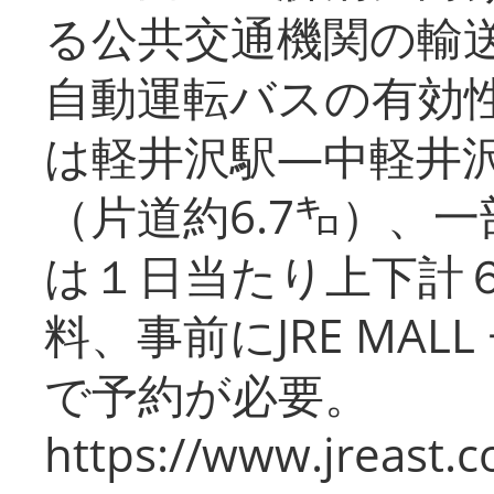
る公共交通機関の輸
自動運転バスの有効
は軽井沢駅―中軽井
（片道約6.7㌔）、
は１日当たり上下計
料、事前にJRE MA
で予約が必要。
https://www.jreast.co