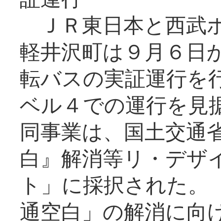
ＪＲ東日本と西武ホ
軽井沢町は９月６日か
転バスの実証運行を
ベル４での運行を見
同事業は、国土交通
白』解消等リ・デザ
ト」に採択された。
通空白」の解消に向